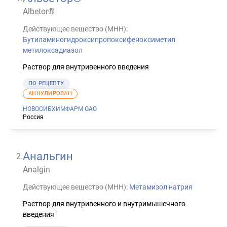
Albetor®
Действующее вещество (МНН):
Бутиламиногидроксипропоксифеноксиметил
метилоксадиазол
Раствор для внутривенного введения
ПО РЕЦЕПТУ
АННУЛИРОВАН
НОВОСИБХИМФАРМ ОАО
Россия
Анальгин
2
.
Analgin
Действующее вещество (МНН):
Метамизол натрия
Раствор для внутривенного и внутримышечного
введения