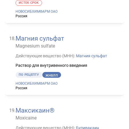
ИСТЕК СРОК
НОВОСИБХИМФАРМ ОАО
Россия
Магния сульфат
18
.
Magnesium sulfate
Действующее вещество (МНН):
Магния сульфат
Раствор для внутривенного введения
ПО РЕЦЕПТУ
ЖНВЛП
НОВОСИБХИМФАРМ ОАО
Россия
Максикаин®
19
.
Moxicaine
Действующее вещество (МНН):
Бупивакаин