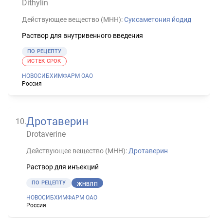
Dithylin
Действующее вещество (МНН):
Суксаметония йодид
Раствор для внутривенного введения
ПО РЕЦЕПТУ
ИСТЕК СРОК
НОВОСИБХИМФАРМ ОАО
Россия
Дротаверин
10
.
Drotaverine
Действующее вещество (МНН):
Дротаверин
Раствор для инъекций
ПО РЕЦЕПТУ
ЖНВЛП
НОВОСИБХИМФАРМ ОАО
Россия