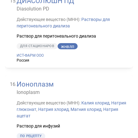
ДИАСОЛЮШН ПД
15
.
Diasolution PD
Действующее вещество (МНН):
Растворы для
перитонеального диализа
Раствор для перитонеального диализа
ДЛЯ СТАЦИОНАРОВ
ЖНВЛП
ИСТ-ФАРМ ООО
Россия
Ионоплазм
16
.
Ionoplasm
Действующее вещество (МНН):
Калия хлорид
,
Натрия
глюконат
,
Натрия хлорид
,
Магния хлорид
,
Натрия
ацетат
Раствор для инфузий
ПО РЕЦЕПТУ