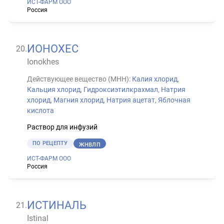
ИСТ-ФАРМ ООО
Россия
ИОНОХЕС
20
.
Ionokhes
Действующее вещество (МНН):
Калия хлорид
,
Кальция хлорид
,
Гидроксиэтилкрахмал
,
Натрия
хлорид
,
Магния хлорид
,
Натрия ацетат
,
Яблочная
кислота
Раствор для инфузий
ПО РЕЦЕПТУ
ЖНВЛП
ИСТ-ФАРМ ООО
Россия
ИСТИНАЛЬ
21
.
Istinal