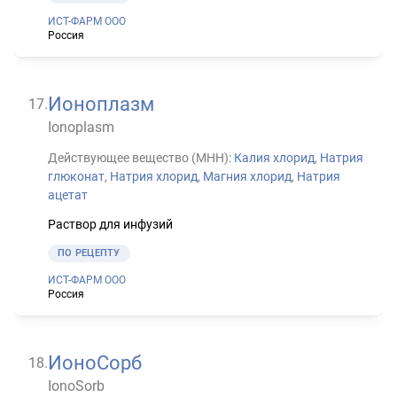
ИСТ-ФАРМ ООО
Россия
Ионоплазм
17
.
Ionoplasm
Действующее вещество (МНН):
Калия хлорид
,
Натрия
глюконат
,
Натрия хлорид
,
Магния хлорид
,
Натрия
ацетат
Раствор для инфузий
ПО РЕЦЕПТУ
ИСТ-ФАРМ ООО
Россия
ИоноСорб
18
.
IonoSorb