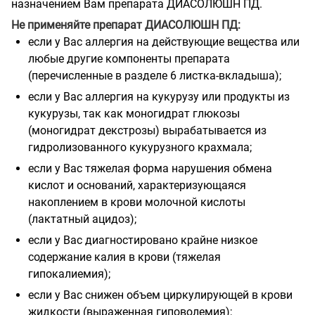
назначением Вам препарата ДИАСОЛЮШН ПД.
Не применяйте препарат ДИАСОЛЮШН ПД:
если у Вас аллергия на действующие вещества или
любые другие компоненты препарата
(перечисленные в разделе 6 листка-вкладыша);
если у Вас аллергия на кукурузу или продукты из
кукурузы, так как моногидрат глюкозы
(моногидрат декстрозы) вырабатывается из
гидролизованного кукурузного крахмала;
если у Вас тяжелая форма нарушения обмена
кислот и оснований, характеризующаяся
накоплением в крови молочной кислоты
(лактатный ацидоз);
если у Вас диагностировано крайне низкое
содержание калия в крови (тяжелая
гипокалиемия);
если у Вас снижен объем циркулирующей в крови
жидкости (выраженная гиповолемия);