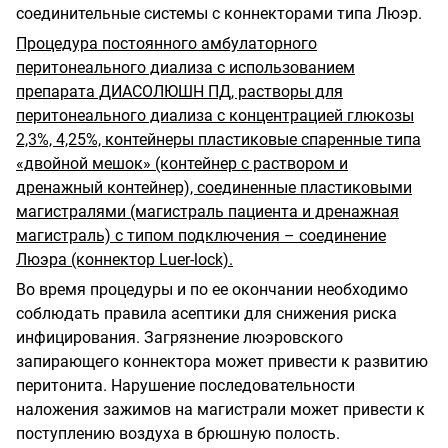
соединительные системы с коннекторами типа Люэр.
Процедура постоянного амбулаторного
перитонеального диализа с использованием
препарата ДИАСОЛЮШН ПД, растворы для
перитонеального диализа с концентрацией глюкозы
2,3%, 4,25%, контейнеры пластиковые спаренные типа
«двойной мешок» (контейнер с раствором и
дренажный контейнер), соединенные пластиковыми
магистралями (магистраль пациента и дренажная
магистраль) с типом подключения – соединение
Люэра (коннектор Luer-lock).
Во время процедуры и по ее окончании необходимо
соблюдать правила асептики для снижения риска
инфицирования. Загрязнение люэровского
запирающего коннектора может привести к развитию
перитонита. Нарушение последовательности
наложения зажимов на магистрали может привести к
поступлению воздуха в брюшную полость.