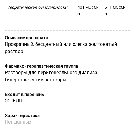
Теоретическая
о
смолярность:
401 мОсм/
511 мОсм/
л
л
Описание препарата
Прозрачный, бесцветный или слегка желтоватый
раствор.
Фармако-терапевтическая группа
Растворы для перитонеального диализа.
Гипертонические растворы
Входит в перечень
ЖНВЛП
Характеристика
Нет данных