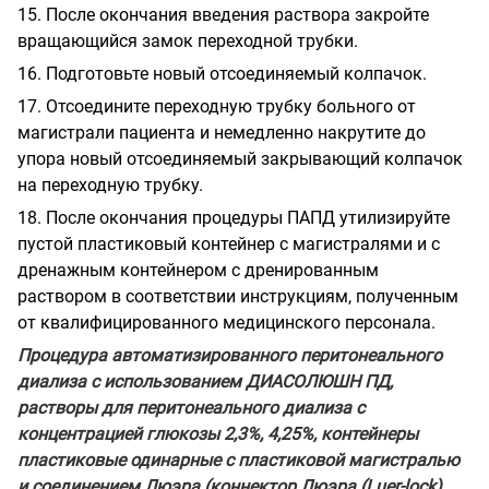
15.
После окончания введения раствора закройте
вращающийся замок переходной трубки.
16.
Подготовьте новый отсоединяемый колпачок.
17.
Отсоедините переходную трубку больного от
магистрали пациента и немедленно накрутите до
упора новый отсоединяемый закрывающий колпачок
на переходную трубку.
18.
После окончания процедуры ПАПД утилизируйте
пустой пластиковый контейнер с магистралями и с
дренажным контейнером с дренированным
раствором в соответствии инструкциям, полученным
от квалифицированного медицинского персонала.
Процедура автоматизированного перитонеального
диализа с использованием ДИАСОЛЮШН ПД,
растворы для перитонеального диализа с
концентрацией
глюкозы 2,3%,
4,25%,
контейнеры
пластиковые одинарные с пластиковой
магистралью
и соединением Люэра (коннектор Люэра
(
Luer
-
lock
)