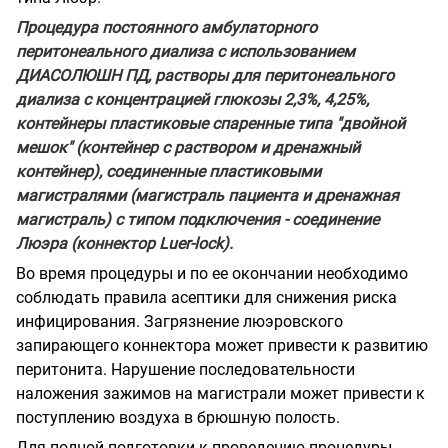
Процедура постоянного амбулаторного
перитонеального диализа с использованием
ДИАСОЛЮШН ПД, растворы для перитонеального
диализа с концентрацией глюкозы 2,3%, 4,25%,
контейнеры пластиковые спаренные типа "двойной
мешок" (контейнер с раствором и дренажный
контейнер), соединенные пластиковыми
магистралями (магистраль пациента и дренажная
магистраль) с типом подключения - соединение
Люэра (коннектор
Luer
-
lock
).
Во время процедуры и по ее окончании необходимо
соблюдать правила асептики для снижения риска
инфицирования. Загрязнение люэровского
запирающего коннектора может привести к развитию
перитонита. Нарушение последовательности
наложения зажимов на магистрали может привести к
поступлению воздуха в брюшную полость.
Для полной подготовки к проведению процедуры