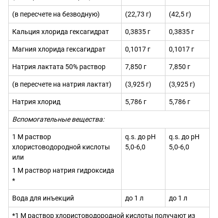
(в пересчете на безводную)
(22,73 г)
(42,5 г)
Кальция хлорида гексагидрат
0,3835 г
0,3835 г
Магния хлорида гексагидрат
0,1017 г
0,1017 г
Натрия лактата 50% раствор
7,850 г
7,850 г
(в пересчете на натрия лактат)
(3,925 г)
(3,925 г)
Натрия хлорид
5,786 г
5,786 г
Вспомогательные вещества:
1 М раствор
q
.
s
.
до pH
q
.
s
.
до pH
хлористоводородной кислоты
5,0-6,0
5,0-6,0
или
1 М раствор натрия гидроксида
*
Вода для инъекций
до 1 л
до 1 л
*1 М раствор хлористоводородной кислоты
получают из