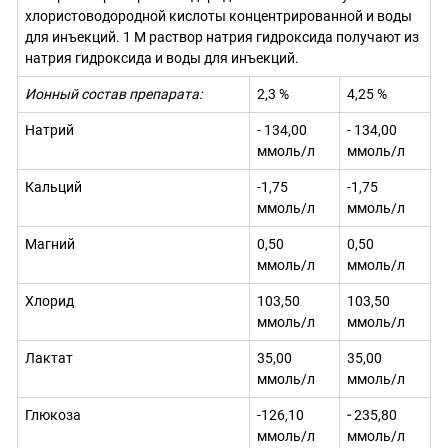
хлористоводородной кислоты концентрированной и воды
для инъекций. 1 М раствор натрия гидроксида получают из
натрия гидроксида и воды для инъекций
.
Ионный состав препарата:
2,3 %
4,25 %
Натрий
-
134,00
-
134,00
ммоль/л
ммоль/л
Кальций
-1,75
-1,75
ммоль/л
ммоль/л
Магний
0,50
0,50
ммоль/л
ммоль/л
Хлорид
103,50
103,50
ммоль/л
ммоль/л
Лактат
35,00
35,00
ммоль/л
ммоль/л
Глюкоза
-126,10
-
235,80
ммоль/л
ммоль/л