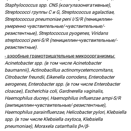
Staphylococcus spp. CNS (коагулазонегативные),
Streptococci группы С и G, Streptococcus agalactiae,
Streptococcus pneumoniae peni I/S/R (пенициллин-
умеренно чувствительные/-чувствительные/-
резистентные), Streptococcus pyogenes, Viridans
streptococci peni-S/R (пенициллин-чувствительные/-
резистентные).
- аэробные грамотрицательные микроорганизмы:
Acinetobacter spp.
(
в
том
числе
Acinetobacter
baumannii), Actinobacillus actinomycetemcomitans,
Citrobacter freundii, Eikenella corrodens, Enterobacter
aerogenes, Enterobacter spp. (
в
том
числе
Enterobacter
cloacae), Escherichia coli, Gardnerella vaginalis,
Haemophilus ducreyi, Haemophilus influenzae ampi-S/R
(
ампициллин
-
чувствительные
/-
резистентные
),
Haemophilus parainfluenzae, Helicobacter pylori, Klebsiella
spp. (
в
том
числе
Klebsiella oxytoca, Klebsiella
pneumoniae), Moraxela catarrhalis
β+/β-