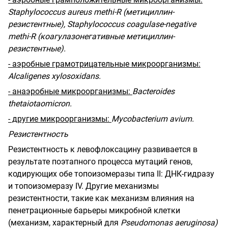
Staphylococcus aureus methi-R
(метициллин-
резистентные), Staphylococcus coagulase-negative
methi-R (коагулазонегативные метициллин-
резистентные).
- аэробные грамотрицательные микроорганизмы:
Alcaligenes xylosoxidans.
- анаэробные микроорганизмы:
Bacteroides
thetaiotaomicron.
- другие микроорганизмы:
Mycobacterium avium.
Резистентность
Резистентность к левофлоксацину развивается в
результате поэтапного процесса мутаций генов,
кодирующих обе топоизомеразы типа II: ДНК-гидразу
и топоизомеразу IV. Другие механизмы
резистентности, такие как механизм влияния на
пенетрационные барьеры микробной клетки
(механизм, характерный для
Pseudomonas aeruginosa)