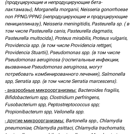
(
продуцирующие
и
непродуцирующие
бета
-
лактамазы
), Morganella morganii, Neisseria gonorrhoeae
non PPNG/PPNG (
непродуцирующие
и
продуцирующие
пенициллиназу
), Neisseria meningitidis, Pasteurella sp. (
в
том
числе
Pasteurella canis, Pasteurella dagmatis,
Pasteurella multocida), Proteus mirabilis, Proteus vulgaris,
Providencia spp. (
в
том
числе
Providencia rettgeri,
Providencia Stuartii), Pseudomonas spp. (
в
том
числе
Pseudomonas aeruginosa
(
госпитальные
инфекции
,
вызванные
Pseudomonas aeruginosa,
могут
потребовать
комбинированного
лечения
), Salmonella
spp, Serratia spp. (
в
том
числе
Serratia marcescens).
-
анаэробные
микроорганизмы
:
Bacteroides fragilis,
Bifidobacterium spp, Clostridium perfringens,
Fusobacterium spp, Peptostreptococcus spp;
Propionibacterum spp, Veilonella spp.
-
другие
микроорганизмы
:
Bartonella spp., Chlamydia
pneumoniae, Chlamydia psittaci, Chlamydia trachomatis,