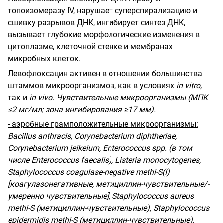
топоизомеразу IV, нарушает суперспирализацию и
сшивку разрывов ДНК, ингибирует синтез ДНК,
вызывает глубокие морфологические изменения в
цитоплазме, клеточной стенке и мембранах
микробных клеток.
Левофлоксацин активен в отношении большинства
штаммов микроорганизмов, как в условиях
in vitro,
так и
in vivo.
Чувствительные микроорганизмы (МПК
≤2 мг/мл; зона ингибирования ≥17 мм).
- аэробные грамположительные микроорганизмы:
Bacillus anthracis, Corynebacterium diphtheriae,
Corynebacterium jeikeium, Enterococcus spp. (в том
числе Enterococcus faecalis), Listeria monocytogenes,
Staphylococcus coagulase-negative methi-S(
I
)
[коагулазонегативные, метициллин-чувствительные/-
умеренно чувствительные], Staphylococcus aureus
methi-S (метициллин-чувствительные), Staphylococcus
epidermidis methi-S (метициллин-чувствительные),