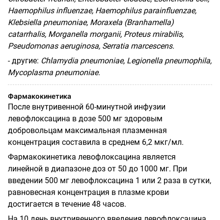
Haemophilus influenzae, Haemophilus parainfluenzae,
Klebsiella pneumoniae, Moraxela (Bra
nhamella
)
catarrhalis, Morganella morganii, Proteus mirabilis,
Pseudomonas aeruginosa, Serratia marcescens.
- д
ругие
:
Chlamydia pneumoniae, Legionella pneumophila,
Mycoplasma pneumoniae.
Фармакокинетика
После внутривенной 60-минутной инфузии
левофлоксацина в дозе 500 мг здоровым
добровольцам максимальная плазменная
концентрация составила в среднем 6,2 мкг/мл.
Фармакокинетика левофлоксацина является
линейной в диапазоне доз от 50 до 1000 мг. При
введении 500 мг левофлоксацина 1 или 2 раза в сутки,
равновесная концентрация в плазме крови
достигается в течение 48 часов.
На 10 день внутривенного введения левофлоксацина