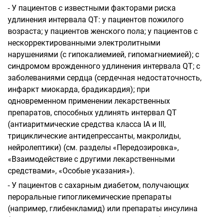
- У пациентов с известными факторами риска
удлинения интервала
QT
:
у пациентов пожилого
возраста; у пациентов женского пола; у пациентов с
нескорректированными электролитными
нарушениями (с гипокалиемией, гипомагниемией); с
синдромом врожденного удлинения интервала
QT
;
с
заболеваниями сердца (сердечная недостаточность,
инфаркт миокарда, брадикардия); при
одновременном применении лекарственных
препаратов, способных удлинять интервал QT
(антиаритмические средства
класса
IA
и III,
трициклические антидепрессанты, макролиды,
нейролептики) (см. разделы «Передозировка»,
«Взаимодействие с другими лекарственными
средствами», «Особые
указания»).
- У пациентов с сахарным диабетом, получающих
пероральные гипогликемические препараты
(например, глибенкламид) или препараты инсулина