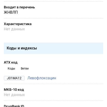
Входит в перечень
ЖНВЛП
Характеристика
Нет данных
Коды и индексы
АТХ код
Коды
Ветви
Левофлоксацин
J01MA12
МКБ-10 код
Нет данных
DrugBank ID