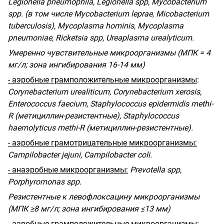
Legionella pneumophila, Legionella spp, Mycobacterium
spp. (
в
том
числе
Mycobacterium leprae, Micobacterium
tuberculosis), Mycoplasma hominis, Mycoplasma
pneumoniae, Ricketsia spp, Ureaplasma urealyticum.
Умеренно чувствительные микроорганизмы (МПК = 4
мг/л; зона ингибирования 16-14 мм)
- аэробные грамположительные микроорганизмы
:
Corynebacterium urealiticum, Corynebacterium xerosis,
Enterococcus faecium, Staphylococcus epidermidis methi-
R
(метициллин-резистентные), Staphylococcus
haemolyticus methi-R (метициллин-резистентные).
- аэробные грамотрицательные микроорганизмы:
Campilobacter jejuni, Campilobacter coli.
- анаэробные микроорганизмы:
Prevotella spp,
Porphyromonas spp.
Резистентные к левофлоксацину микроорганизмы
(МПК ≥8 мг/л; зона ингибирования ≤13 мм)
- аэробные грамположительные микроорганизмы: