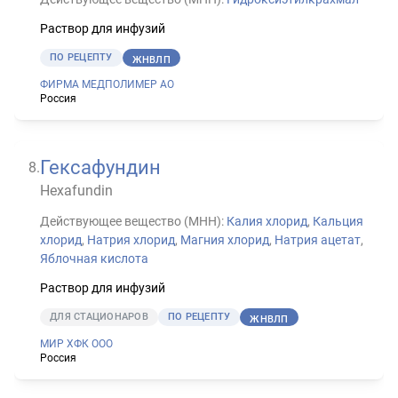
Раствор для инфузий
ПО РЕЦЕПТУ
ЖНВЛП
ФИРМА МЕДПОЛИМЕР АО
Россия
Гексафундин
8
.
Hexafundin
Действующее вещество (МНН):
Калия хлорид
,
Кальция
хлорид
,
Натрия хлорид
,
Магния хлорид
,
Натрия ацетат
,
Яблочная кислота
Раствор для инфузий
ДЛЯ СТАЦИОНАРОВ
ПО РЕЦЕПТУ
ЖНВЛП
МИР ХФК ООО
Россия