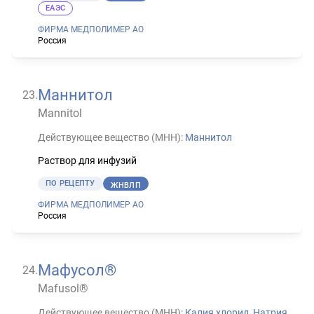
ЕАЭС
ФИРМА МЕДПОЛИМЕР АО
Россия
Маннитол
23
.
Mannitol
Действующее вещество (МНН):
Маннитол
Раствор для инфузий
ПО РЕЦЕПТУ
ЖНВЛП
ФИРМА МЕДПОЛИМЕР АО
Россия
Мафусол®
24
.
Mafusol®
Действующее вещество (МНН):
Калия хлорид
,
Натрия