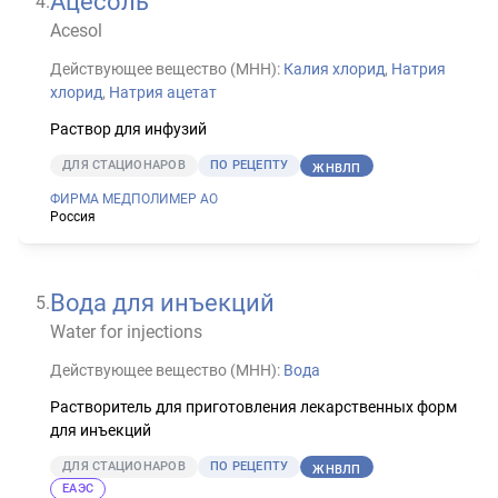
Ацесоль
4
.
Acesol
Действующее вещество (МНН):
Калия хлорид
,
Натрия
хлорид
,
Натрия ацетат
Раствор для инфузий
ДЛЯ СТАЦИОНАРОВ
ПО РЕЦЕПТУ
ЖНВЛП
ФИРМА МЕДПОЛИМЕР АО
Россия
Вода для инъекций
5
.
Water for injections
Действующее вещество (МНН):
Вода
Растворитель для приготовления лекарственных форм
для инъекций
ДЛЯ СТАЦИОНАРОВ
ПО РЕЦЕПТУ
ЖНВЛП
ЕАЭС