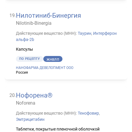
Нилотиниб-Бинергия
19
.
Nilotinib-Binergia
Действующее вещество (МНН):
Таурин
,
Интерферон
альфа-2b
Капсулы
ПО РЕЦЕПТУ
ЖНВЛП
НАНОФАРМА ДЕВЕЛОПМЕНТ ООО
Россия
Нофорена®
20
.
Noforena
Действующее вещество (МНН):
Тенофовир
,
Эмтрицитабин
Таблетки, покрытые пленочной оболочкой