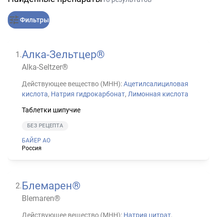
Фильтры
Алка-Зельтцер®
1
.
Alka-Seltzer®
Действующее вещество (МНН):
Ацетилсалициловая
кислота
,
Натрия гидрокарбонат
,
Лимонная кислота
Таблетки шипучие
БЕЗ РЕЦЕПТА
БАЙЕР АО
Россия
Блемарен®
2
.
Blemaren®
Действующее вещество (МНН):
Натрия цитрат
,