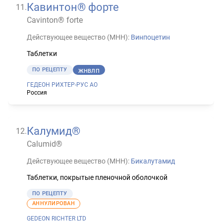
Кавинтон® форте
11
.
Cavinton® forte
Действующее вещество (МНН):
Винпоцетин
Таблетки
ПО РЕЦЕПТУ
ЖНВЛП
ГЕДЕОН РИХТЕР-РУС АО
Россия
Калумид®
12
.
Calumid®
Действующее вещество (МНН):
Бикалутамид
Таблетки, покрытые пленочной оболочкой
ПО РЕЦЕПТУ
АННУЛИРОВАН
GEDEON RICHTER LTD