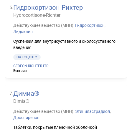
Гидрокортизон-Рихтер
6
.
Hydrocortisone-Richter
Действующее вещество (МНН):
Гидрокортизон
,
Лидокаин
Суспензия для внутрисуставного и околосуставного
введения
ПО РЕЦЕПТУ
GEDEON RICHTER LTD
Венгрия
Димиа®
7
.
Dimia®
Действующее вещество (МНН):
Этинилэстрадиол
,
Дроспиренон
Таблетки, покрытые пленочной оболочкой