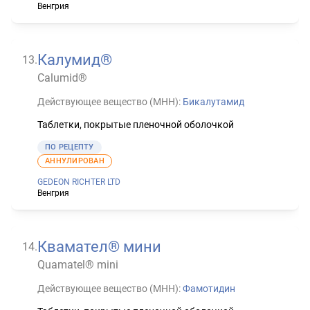
Венгрия
Калумид®
13
.
Calumid®
Действующее вещество (МНН):
Бикалутамид
Таблетки, покрытые пленочной оболочкой
ПО РЕЦЕПТУ
АННУЛИРОВАН
GEDEON RICHTER LTD
Венгрия
Квамател® мини
14
.
Quamatel® mini
Действующее вещество (МНН):
Фамотидин