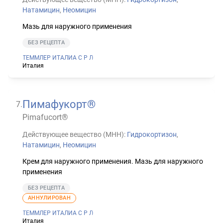
Натамицин
,
Неомицин
Мазь для наружного применения
БЕЗ РЕЦЕПТА
ТЕММЛЕР ИТАЛИА С Р Л
Италия
Пимафукорт®
7
.
Pimafucort®
Действующее вещество (МНН):
Гидрокортизон
,
Натамицин
,
Неомицин
Крем для наружного применения. Мазь для наружного
применения
БЕЗ РЕЦЕПТА
АННУЛИРОВАН
ТЕММЛЕР ИТАЛИА С Р Л
Италия