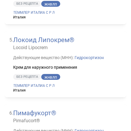
БЕЗ РЕЦЕПТА
ЖНВЛП
ТЕММЛЕР ИТАЛИА С Р Л
Италия
Локоид Липокрем®
5
.
Locoid Lipocrem
Действующее вещество (МНН):
Гидрокортизон
Крем для наружного применения
БЕЗ РЕЦЕПТА
ЖНВЛП
ТЕММЛЕР ИТАЛИА С Р Л
Италия
Пимафукорт®
6
.
Pimafucort®
Действующее вещество (МНН):
Гидрокортизон
,