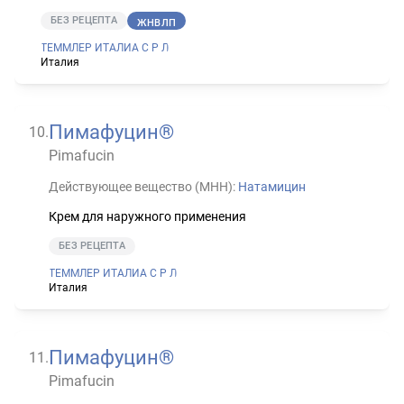
БЕЗ РЕЦЕПТА
ЖНВЛП
ТЕММЛЕР ИТАЛИА С Р Л
Италия
Пимафуцин®
10
.
Pimafucin
Действующее вещество (МНН):
Натамицин
Крем для наружного применения
БЕЗ РЕЦЕПТА
ТЕММЛЕР ИТАЛИА С Р Л
Италия
Пимафуцин®
11
.
Pimafucin