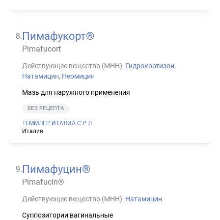
Пимафукорт®
8
.
Pimafucort
Действующее вещество (МНН):
Гидрокортизон
,
Натамицин
,
Неомицин
Мазь для наружного применения
БЕЗ РЕЦЕПТА
ТЕММЛЕР ИТАЛИА С Р Л
Италия
Пимафуцин®
9
.
Pimafucin®
Действующее вещество (МНН):
Натамицин
Суппозитории вагинальные