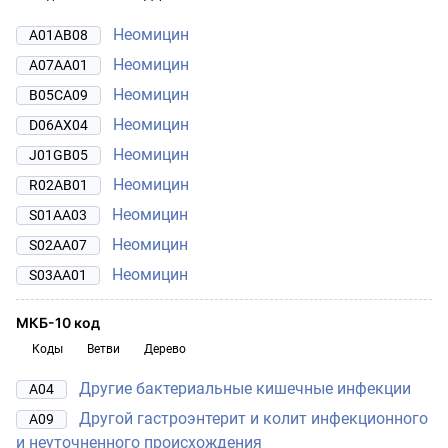
Неомицин
A01AB08
Неомицин
A07AA01
Неомицин
B05CA09
Неомицин
D06AX04
Неомицин
J01GB05
Неомицин
R02AB01
Неомицин
S01AA03
Неомицин
S02AA07
Неомицин
S03AA01
МКБ-10 код
Коды
Ветви
Дерево
Другие бактериальные кишечные инфекции
A04
Другой гастроэнтерит и колит инфекционного
A09
и неуточненного происхождения