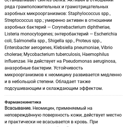
ряда грамположительных и грамотрицательных
аэробных микроорганизмов: Staphylococcus spp.,
Streptococcus spp.; умеренно активен в отношении
аэробных бактерий — Corynebacterium diphtheriae,
Listeria monocytogenes; энтеробактерий — Escherichia
coli, Salmonella spp., Shigella spp., Proteus spp.,
Enterobacter aerogenes, Klebsiella pneumoniae, Vibrio
cholerae; Mycobacterium tuberculosis, Haemophilus
influenzae. Не действует на Pseudomonas aeruginosa,
анаэробные бактерии. Устойчивость
микроорганизмов к неомицину развивается медленно
и в небольшой степени. Обладает также
подсушивающим и охлаждающим эффектом.
Фармакокинетика
Всасывание.
Неомицин, применяемый на
неповреждённую поверхность кожи, действует местно
и практически не всасывается в кровь. При