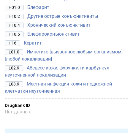
Блефарит
H01.0
Другие острые конъюнктивиты
H10.2
Хронический конъюнктивит
H10.4
Блефароконъюнктивит
H10.5
Кератит
H16
Импетиго [вызванное любым организмом]
L01.0
[любой локализации]
Абсцесс кожи, фурункул и карбункул
L02.9
неуточненной локализации
Местная инфекция кожи и подкожной
L08.9
клетчатки неуточненная
DrugBank ID
Нет данных