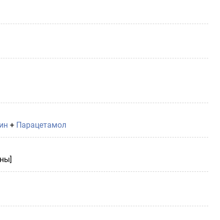
ин
+
Парацетамол
ны]