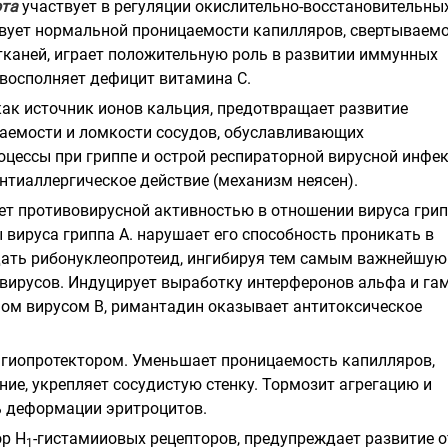
ота
участвует в регуляции окислительно-восстановительны
твует нормальной проницаемости капилляров, свертываем
 тканей, играет положительную роль в развитии иммунных
 восполняет дефицит витамина С.
 как источник ионов кальция, предотвращает развитие
аемости и ломкости сосудов, обуславливающих
оцессы при гриппе и острой респираторной вирусной инфе
нтиаллергическое действие (механизм неясен).
т противовирусной активностью в отношении вируса грип
 вируса гриппа А. нарушает его способность проникать в
ать рибонуклеопротеид, ингибируя тем самым важнейшую
вирусов. Индуцирует выработку интерферонов альфа и га
ном вирусом В, римантадин оказывает антитоксическое
нгиопротектором. Уменьшает проницаемость капилляров,
ние, укрепляет сосудистую стенку. Тормозит агрегацию и
ь деформации эритроцитов.
ор Н
-гистамииовых рецепторов, предупреждает развитие о
1