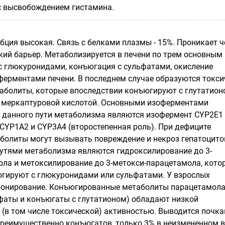
 с высвобождением гистамина.
бция высокая. Связь с белками плазмы - 15%. Проникает ч
ий барьер. Метаболизируется в печени по трем основным
с глюкуронидами, конъюгация с сульфатами, окисление
ерментами печени. В последнем случае образуются токс
болиты, которые впоследствии конъюгируют с глутатионо
и меркаптуровой кислотой. Основными изоферментами
 данного пути метаболизма являются изофермент CYP2E1
 CYP1A2 и CYP3A4 (второстепенная роль). При дефиците
аболиты могут вызывать повреждение и некроз гепатоцито
тями метаболизма являются гидроксилирование до 3-
ла и метоксилирование до 3-метокси-парацетамола, кото
гируют с глюкуронидами или сульфатами. У взрослых
ронирование. Конъюгированные метаболиты парацетамол
фаты и конъюгаты с глутатионом) обладают низкой
(в том числе токсической) активностью. Выводится почка
преимущественно конъюгатов, только 3% в неизмененном в