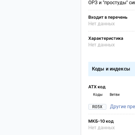
ОРЗ и "простуды" с
Входит в перечень
Нет данных
Характеристика
Нет данных
Коды и индексы
АТХ код
Коды
Ветви
Другие пр
R05X
МКБ-10 код
Нет данных