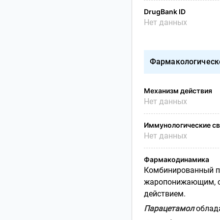
DrugBank ID
Нет данных
Фармакологическ
Механизм действия
Нет данных
Иммунологические св
Нет данных
Фармакодинамика
Комбинированный пр
жаропонижающим, о
действием.
Парацетамол
облад