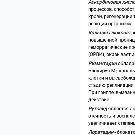
Аскорбиновая кисл
процессов, способс
крови, регенерации
реакций организма,
Кальция глюконат
,
повышенной прониц
геморрагические пр
(ОРВИ), оказывает а
Римантадин
обладае
Блокируя М
-каналы
2
клетки и высвобожд
стадию репликации 
При гриппе, вызван
действие.
Рутозид
является а
отечность и воспале
увеличивает степен
Лоратадин
- блокат