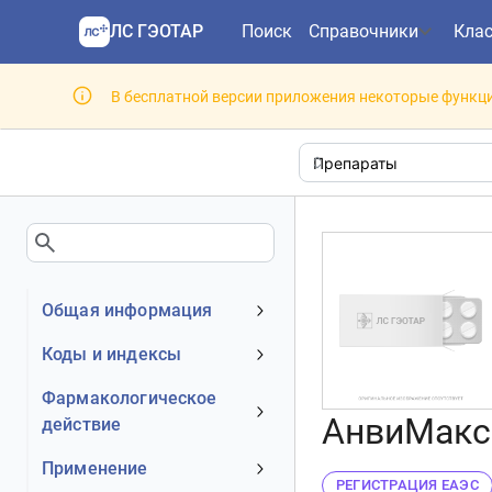
ЛС ГЭОТАР
Поиск
Справочники
Кла
В бесплатной версии приложения некоторые функци
Общая информация
Устаревшее наименование
Коды и индексы
Владелец
АТХ код
Фармакологическое
Номер регистрационного
АнвиМакс
действие
МКБ-10 код
удостоверения РФ
DrugBank ID
Механизм действия
Применение
Действующее вещество
РЕГИСТРАЦИЯ ЕАЭС