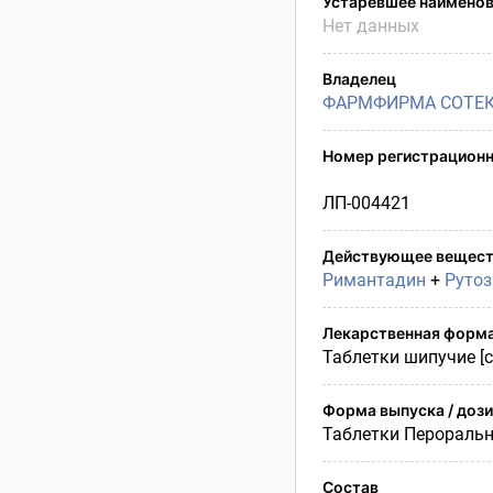
Устаревшее наимено
Условия транспортирования
Нет данных
Утилизация
Срок годности
Владелец
Условия отпуска
ФАРМФИРМА СОТЕК
Номер регистрационн
ЛП-004421
Действующее вещест
Римантадин
+
Руто
Лекарственная форм
Таблетки шипучие [
Форма выпуска / доз
Таблетки Перораль
Состав