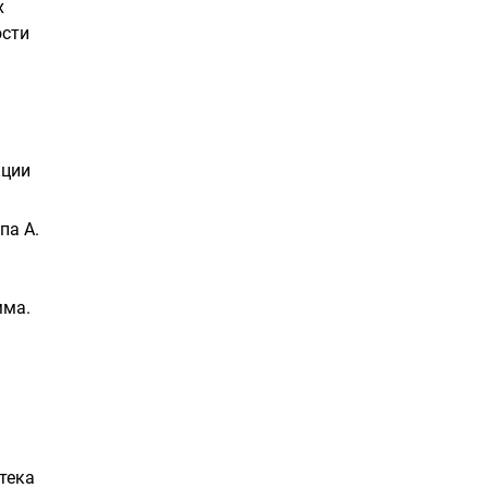
х
ости
кции
па А.
мма.
тека