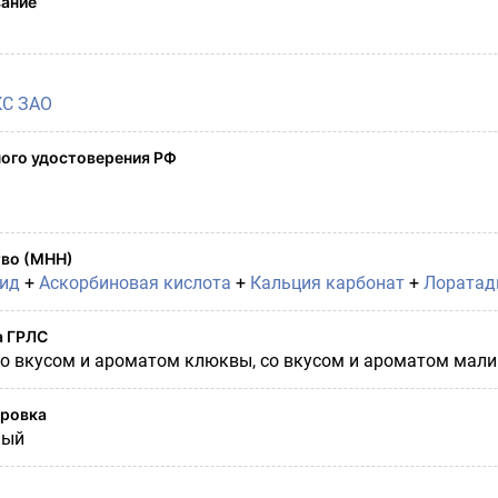
вание
С ЗАО
ого удостоверения РФ
во (МНН)
зид
+
Аскорбиновая кислота
+
Кальция карбонат
+
Лоратад
а ГРЛС
со вкусом и ароматом клюквы, со вкусом и ароматом мали
ировка
ный