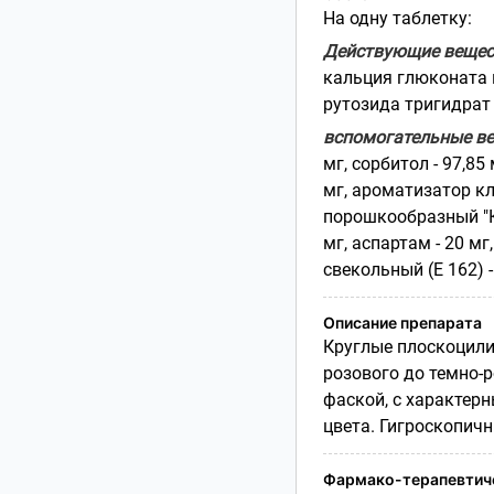
На одну таблетку:
Действующие вещес
кальция глюконата м
рутозида тригидрат (
вспомогательные ве
мг, сорбитол - 97,85
мг, ароматизатор к
порошкообразный "Кл
мг, аспартам - 20 мг
свекольный (Е 162) - 
Описание препарата
Круглые плоскоцили
розового до темно-
фаской, с характер
цвета. Гигроскопичн
Фармако-терапевтиче