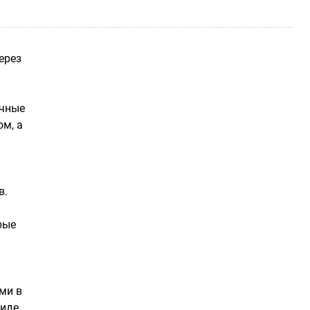
ерез
ичные
м, а
в.
рые
а
ми в
иде.