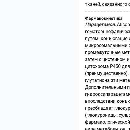
тканей, связанного
Фармакокинетика
Парацетамол.
Абсор
гематоэнцефалическ
путям: конъюгация 
микросомальными ф
промежуточные мета
затем с цистеином 
цитохрома Р450 для
(преимущественно),
глутатиона эти мет
Дополнительными пу
гидроксипарацетамо
впоследствии конъю
преобладает глюку
(глюкурониды, суль
фармакологической 
виде метаболитов, 