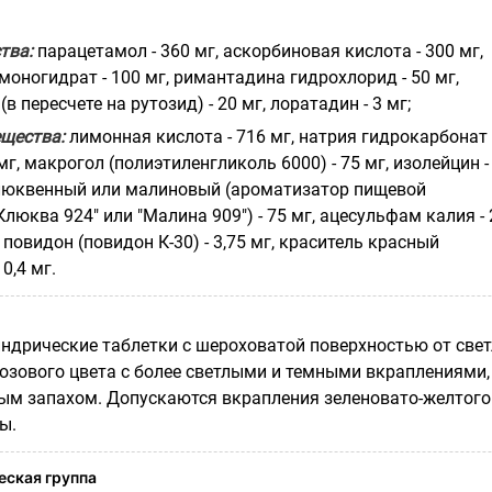
тва:
парацетамол - 360 мг, аскорбиновая кислота - 300 мг,
оногидрат - 100 мг, римантадина гидрохлорид - 50 мг,
в пересчете на рутозид) - 20 мг, лоратадин - 3 мг;
щества:
лимонная кислота - 716 мг, натрия гидрокарбонат 
 мг, макрогол (полиэтиленгликоль 6000) - 75 мг, изолейцин -
люквенный или малиновый (ароматизатор пищевой
юква 924" или "Малина 909") - 75 мг, ацесульфам калия - 
, повидон (повидон К-30) - 3,75 мг, краситель красный
0,4 мг.
ндрические таблетки с шероховатой поверхностью от свет
розового цвета с более светлыми и темными вкраплениями,
ным запахом. Допускаются вкрапления зеленовато-желтого
ы.
ская группа