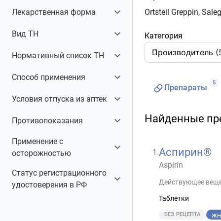
Лекарственная форма
Ortsteil Greppin, Sal
Таблетки
5
Вид ТН
Категория
Воспроизведенный
1
Нормативный список ТН
Оригинальный
1
ЖНВЛП
1
Способ применения
Хорошо изученный
3
5
Препараты
Пероральный
5
Условия отпуска из аптек
Найденные пр
Без рецепта
5
Противопоказания
Беременность
2
Применение с
Аспирин®
1
.
Беременность I трим.
3
осторожностью
Aspirin
Беременность III трим.
3
Беременность II трим.
3
Статус регистрационного
Детский возраст до 12 лет
1
Действующее веще
Детский возраст до 15 лет
1
удостоверения в РФ
Детский возраст до 15 лет
3
Заболевания печени
3
Таблетки
Действующий
5
Развернуть
Заболевания почек
5
БЕЗ РЕЦЕПТА
ЖН