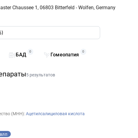
egaster Chaussee 1, 06803 Bitterfeld - Wolfen, Germany
0
0
БАД
Гомеопатия
епараты
5 результатов
ство (МНН):
Ацетилсалициловая кислота
ВЛП