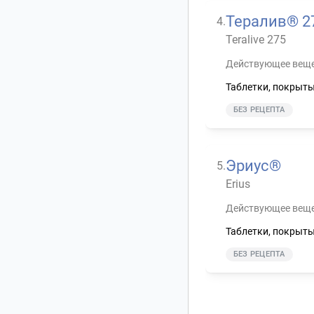
Тералив® 2
4
.
Teralive 275
Действующее веще
Таблетки, покрыт
БЕЗ РЕЦЕПТА
Эриус®
5
.
Erius
Действующее веще
Таблетки, покрыт
БЕЗ РЕЦЕПТА