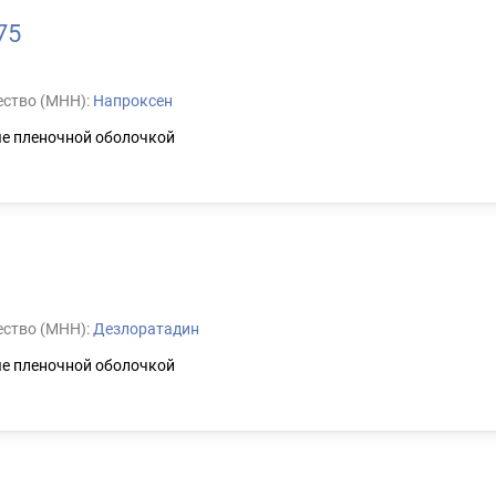
75
ство (МНН):
Напроксен
ые пленочной оболочкой
ство (МНН):
Дезлоратадин
ые пленочной оболочкой