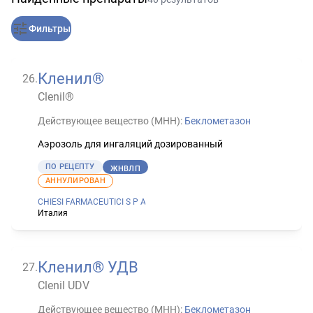
Фильтры
Кленил®
26
.
Clenil®
Действующее вещество (МНН):
Беклометазон
Аэрозоль для ингаляций дозированный
ПО РЕЦЕПТУ
ЖНВЛП
АННУЛИРОВАН
CHIESI FARMACEUTICI S P A
Италия
Кленил® УДВ
27
.
Clenil UDV
Действующее вещество (МНН):
Беклометазон