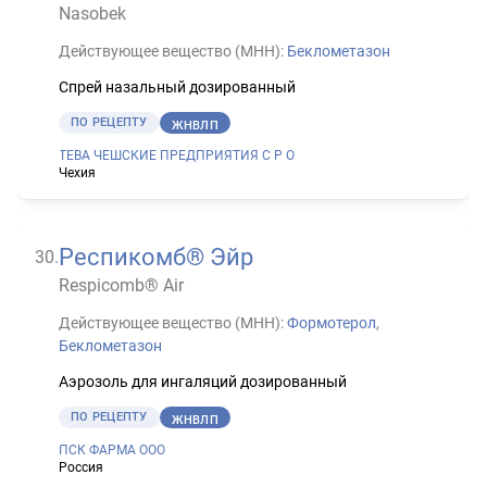
Nasobek
Действующее вещество (МНН):
Беклометазон
Спрей назальный дозированный
ПО РЕЦЕПТУ
ЖНВЛП
ТЕВА ЧЕШСКИЕ ПРЕДПРИЯТИЯ С Р О
Чехия
Респикомб® Эйр
30
.
Respicomb® Air
Действующее вещество (МНН):
Формотерол
,
Беклометазон
Аэрозоль для ингаляций дозированный
ПО РЕЦЕПТУ
ЖНВЛП
ПСК ФАРМА ООО
Россия