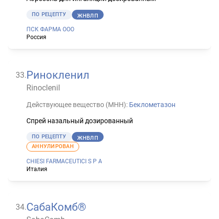
ПО РЕЦЕПТУ
ЖНВЛП
ПСК ФАРМА ООО
Россия
Ринокленил
33
.
Rinoclenil
Действующее вещество (МНН):
Беклометазон
Спрей назальный дозированный
ПО РЕЦЕПТУ
ЖНВЛП
АННУЛИРОВАН
CHIESI FARMACEUTICI S P A
Италия
СабаКомб®
34
.