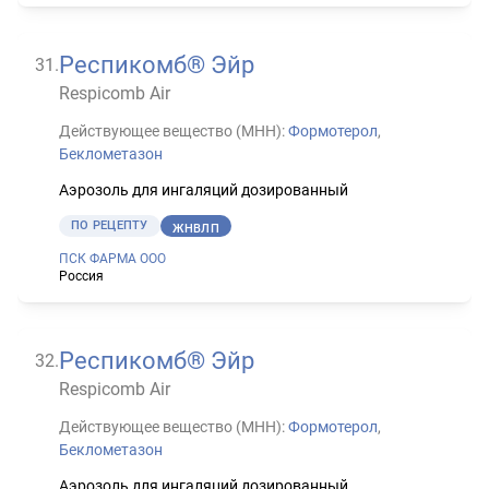
Респикомб® Эйр
31
.
Respicomb Air
Действующее вещество (МНН):
Формотерол
,
Беклометазон
Аэрозоль для ингаляций дозированный
ПО РЕЦЕПТУ
ЖНВЛП
ПСК ФАРМА ООО
Россия
Респикомб® Эйр
32
.
Respicomb Air
Действующее вещество (МНН):
Формотерол
,
Беклометазон
Аэрозоль для ингаляций дозированный