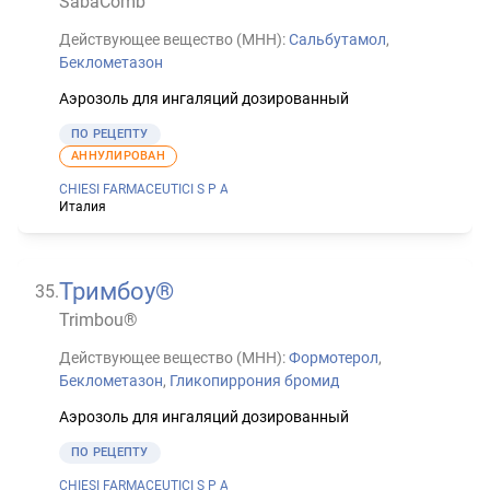
SabaComb
Действующее вещество (МНН):
Сальбутамол
,
Беклометазон
Аэрозоль для ингаляций дозированный
ПО РЕЦЕПТУ
АННУЛИРОВАН
CHIESI FARMACEUTICI S P A
Италия
Тримбоу®
35
.
Trimbou®
Действующее вещество (МНН):
Формотерол
,
Беклометазон
,
Гликопиррония бромид
Аэрозоль для ингаляций дозированный
ПО РЕЦЕПТУ
CHIESI FARMACEUTICI S P A