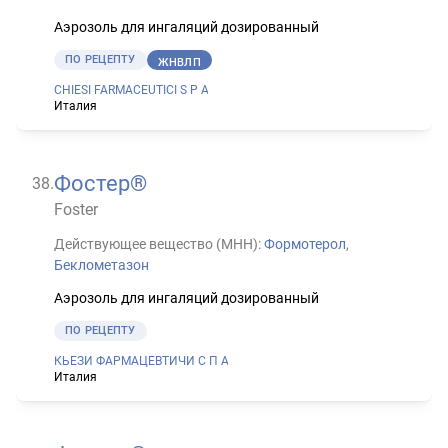
Аэрозоль для ингаляций дозированный
ПО РЕЦЕПТУ
ЖНВЛП
CHIESI FARMACEUTICI S P A
Италия
Фостер®
38
.
Foster
Действующее вещество (МНН):
Формотерол
,
Беклометазон
Аэрозоль для ингаляций дозированный
ПО РЕЦЕПТУ
КЬЕЗИ ФАРМАЦЕВТИЧИ С П А
Италия