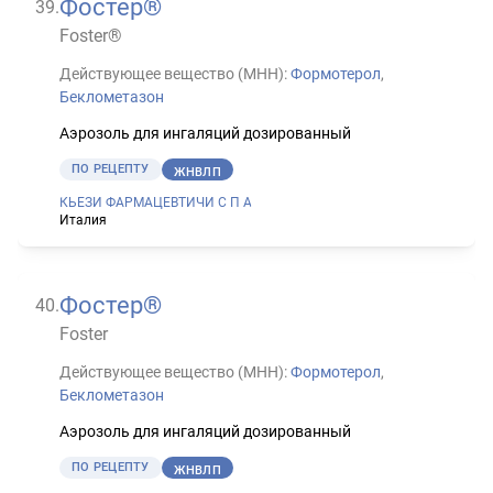
Фостер®
39
.
Foster®
Действующее вещество (МНН):
Формотерол
,
Беклометазон
Аэрозоль для ингаляций дозированный
ПО РЕЦЕПТУ
ЖНВЛП
КЬЕЗИ ФАРМАЦЕВТИЧИ С П А
Италия
Фостер®
40
.
Foster
Действующее вещество (МНН):
Формотерол
,
Беклометазон
Аэрозоль для ингаляций дозированный
ПО РЕЦЕПТУ
ЖНВЛП