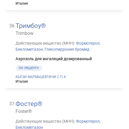
Италия
Тримбоу®
36
.
Trimbow
Действующее вещество (МНН):
Формотерол
,
Беклометазон
,
Гликопиррония бромид
Аэрозоль для ингаляций дозированный
ПО РЕЦЕПТУ
КЬЕЗИ ФАРМАЦЕВТИЧИ С П А
Италия
Фостер®
37
.
Foster®
Действующее вещество (МНН):
Формотерол
,
Беклометазон