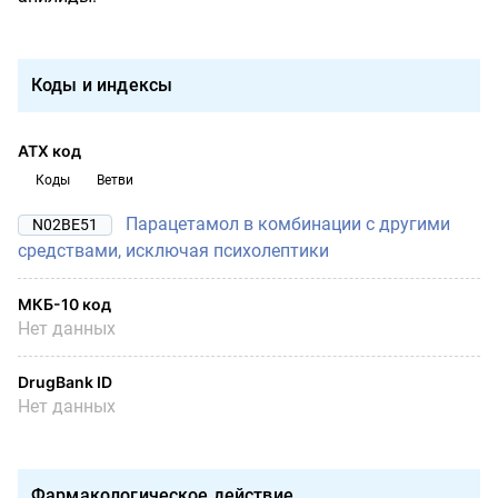
Коды и индексы
АТХ код
Коды
Ветви
Парацетамол в комбинации с другими
N02BE51
средствами, исключая психолептики
МКБ-10 код
Нет данных
DrugBank ID
Нет данных
Фармакологическое действие