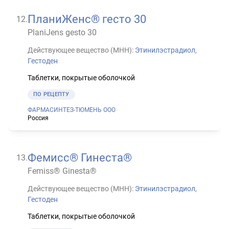
ПланиЖенс® гесто 30
12
.
PlaniJens gesto 30
Действующее вещество (МНН):
Этинилэстрадиол
,
Гестоден
Таблетки, покрытые оболочкой
ПО РЕЦЕПТУ
ФАРМАСИНТЕЗ-ТЮМЕНЬ ООО
Россия
Фемисс® Гинеста®
13
.
Femiss® Ginesta®
Действующее вещество (МНН):
Этинилэстрадиол
,
Гестоден
Таблетки, покрытые оболочкой