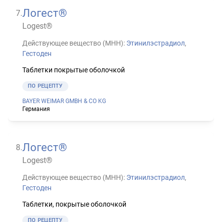
Логест®
7
.
Logest®
Действующее вещество (МНН):
Этинилэстрадиол
,
Гестоден
Таблетки покрытые оболочкой
ПО РЕЦЕПТУ
BAYER WEIMAR GMBH & CO KG
Германия
Логест®
8
.
Logest®
Действующее вещество (МНН):
Этинилэстрадиол
,
Гестоден
Таблетки, покрытые оболочкой
ПО РЕЦЕПТУ