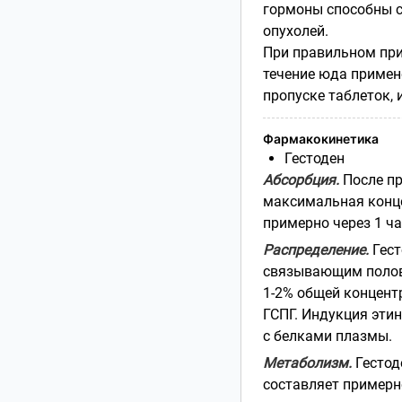
гормоны способны с
опухолей.
При правильном при
течение юда примен
пропуске таблеток, 
Фармакокинетика
Гестоден
Абсорбция.
После пр
максимальная конце
примерно через 1 ча
Распределение.
Гест
связывающим половы
1-2% общей концентр
ГСПГ. Индукция эти
с белками плазмы.
Метаболизм.
Гестод
составляет примерно