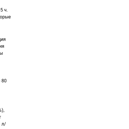
5 ч.
торые
ция
ия
ны
 80
),
т
 л/