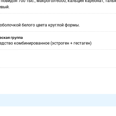
 повидон 700 тыс., макрогол-6000, кальция карбонат, тальк
евый.
оболочкой белого цвета круглой формы.
ская группа
едство комбинированное (эстроген + гестаген)