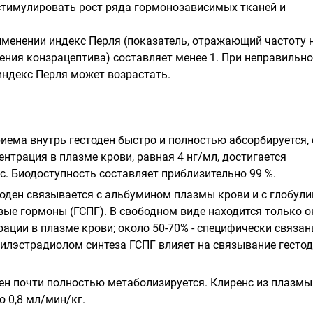
тимулировать рост ряда гормонозависимых тканей и
менении индекс Перля (показатель, отражающий частоту 
ения конзрацептива) составляет менее 1. При неправильно
индекс Перля может возрастать.
иема внутрь гестоден быстро и полностью абсорбируется, 
нтрация в плазме крови, равная 4 нг/мл, достигается
с. Биодоступность составляет приблизительно 99 %.
оден связывается с альбумином плазмы крови и с глобули
е гормоны (ГСПГ). В свободном виде находится только о
ации в плазме крови; около 50-70% - специфически связан
нилэстрадиолом синтеза ГСПГ влияет на связывание гесто
ен почти полностью метаболизируется. Клиренс из плазмы
 0,8 мл/мин/кг.