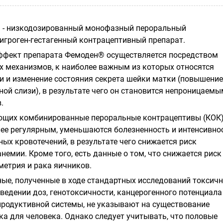
 - низкодозированный монофазный пероральный
гроген-гестагенный контрацептивный препарат.
ффект препарата Фемоден® осуществляется посредством
механизмов, к наиболее важным из которых относятся
и и изменение состояния секрета шейки матки (повышение
ой слизи), в результате чего он становится непроницаемы
.
ющих комбинированные пероральные контрацептивы (КОК)
лее регулярным, уменьшаются болезненность и интенсивно
ых кровотечений, в результате чего снижается риск
емии. Кроме того, есть данные о том, что снижается риск
метрия и рака яичников.
ые, полученные в ходе стандартных исследований токсич
ведении доз, генотоксичности, канцерогенного потенциала
продуктивной системы, не указывают на существование
ка для человека. Однако следует учитывать, что половые