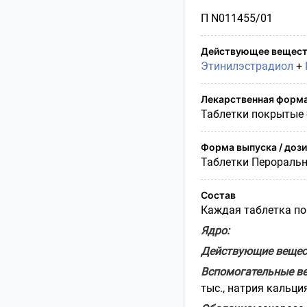
Условия транспортирования
П N011455/01
Утилизация
Срок годности
Действующее вещест
Условия отпуска
Этинилэстрадиол
+
Лекарственная форм
Таблетки покрытые
Форма выпуска / доз
Таблетки Перораль
Состав
Каждая таблетка по
Ядро:
Действующие вещес
Вспомогательные в
тыс., натрия кальци