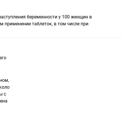
наступления беременности у 100 женщин в
м применении таблеток, в том числе при
его
ном,
коло
ы с
дена