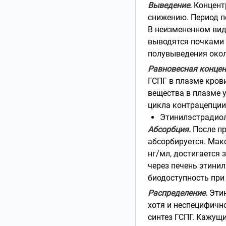
Выведение.
Концентр
снижению. Период п
В неизмененном виде
выводятся почками 
полувыведения окол
Равновесная концен
ГСПГ в плазме кров
вещества в плазме 
цикла контрацепции.
Этинилэстрадио
Абсорбция.
После пр
абсорбируется. Мак
нг/мл, достигается 
через печень этинил
биодоступность при
Распределение.
Этин
хотя и неспецифичн
синтез ГСПГ. Кажущи