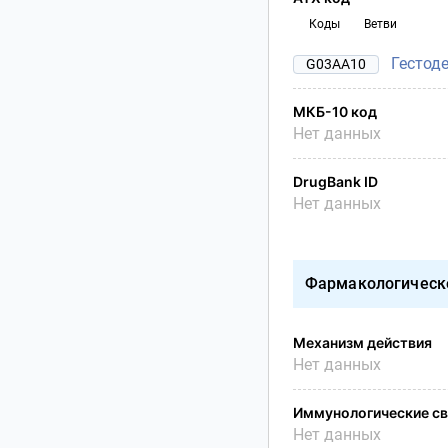
Коды
Ветви
Гестод
G03AA10
МКБ-10 код
Нет данных
DrugBank ID
Нет данных
Фармакологическ
Механизм действия
Нет данных
Иммунологические св
Нет данных