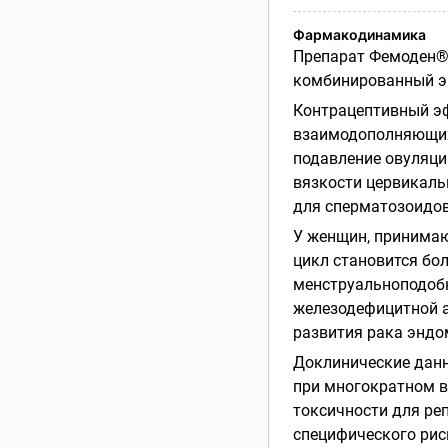
Фармакодинамика
Препарат Фемоден®
комбинированный эи
Контрацептивный э
взаимодополняющих 
подавление овуляци
вязкости цервикальн
для сперматозоидов
У женщин, принима
цикл становится бо
менструальноподобн
железодефицитной ан
развития рака эндо
Доклинические данн
при многократном в
токсичности для ре
специфического рис