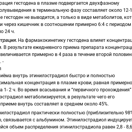
ация гестодена в плазме подвергается двухфазному
олувыведения в терминальную фазу составляет около 12-1
 гестоден не выводится, а только в виде метаболитов, ко
и через кишечник в соотношении примерно 6:4 с периодом
о 24 ч.
трация.
На фармакокинетику гестодена влияет концентра
и. В результате ежедневного приема препарата концентрац
увеличивается примерно в 4 раза в течение второй полови
 -
л
иёма внутрь этинилэстрадиол быстро и полностью
симальная концентрация в плазме крови, равная примерно
за 1- 2 ч. Во время всасывания и “первичного прохождения”
эстрадиол метаболизируется, в результате чего его
 приеме внутрь составляет в среднем около 45%.
илэстрадиол практически полностью (приблизительно 98%
о, связывается с альбумином. Этинилэстрадиол индуцируе
йся объем распределения этинилэстрадиола равен 2,8 - 8,6