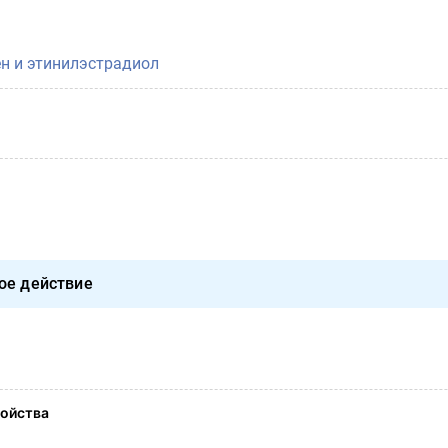
ен и этинилэстрадиол
ое действие
ойства