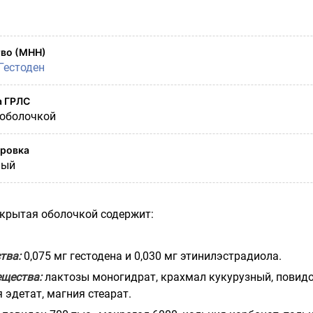
во (МНН)
Гестоден
а ГРЛС
 оболочкой
ировка
ный
крытая оболочкой содержит:
тва:
0,075 мг гестодена и 0,030 мг этинилэстрадиола.
ещества:
лактозы моногидрат, крахмал кукурузный, повидо
я эдетат, магния стеарат.