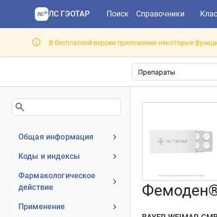
ЛС ГЭОТАР
Поиск
Справочники
Кла
В бесплатной версии приложения некоторые функци
Общая информация
Устаревшее наименование
Коды и индексы
Владелец
АТХ код
Фармакологическое
Номер регистрационного
Фемоден®
действие
МКБ-10 код
удостоверения РФ
DrugBank ID
Механизм действия
Применение
Действующее вещество