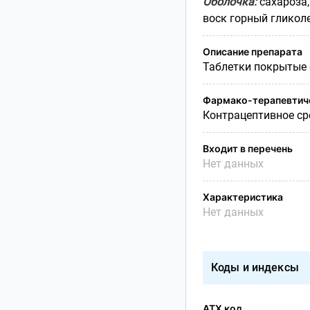
Оболочка:
сахароза,
воск горный гликол
Описание препарата
Таблетки покрытые 
Фармако-терапевтиче
Контрацептивное ср
Входит в перечень
Нет данных
Характеристика
Нет данных
Коды и индексы
АТХ код