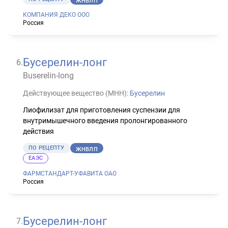
ЖНВЛП
КОМПАНИЯ ДЕКО ООО
Россия
Бусерелин-лонг
6
.
Buserelin-long
Действующее вещество (МНН):
Бусерелин
Лиофилизат для приготовления суспензии для
внутримышечного введения пролонгированного
действия
ПО РЕЦЕПТУ
ЖНВЛП
ЕАЭС
ФАРМСТАНДАРТ-УФАВИТА ОАО
Россия
Бусерелин-лонг
7
.