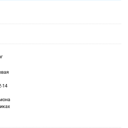
нг
ывая
2-14
рмона
никах