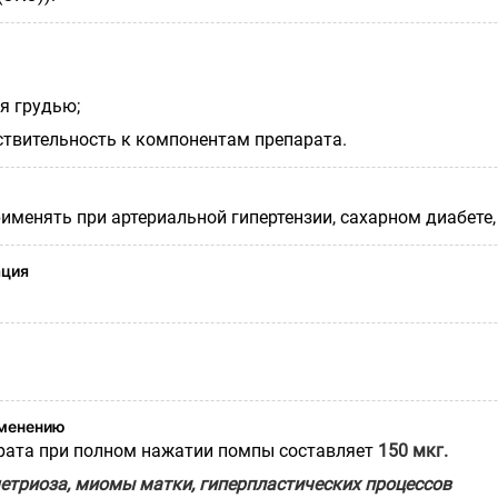
я грудью;
твительность к компонентам препарата.
именять при артериальной гипертензии, сахарном диабете,
ация
именению
рата при полном нажатии помпы составляет
150 мкг.
метриоза, миомы матки, гиперпластических процессов