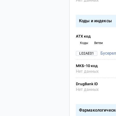
Нет данных
Коды и индексы
АТХ код
Коды
Ветви
Бусере
L02AE01
МКБ-10 код
Нет данных
DrugBank ID
Нет данных
Фармакологическ