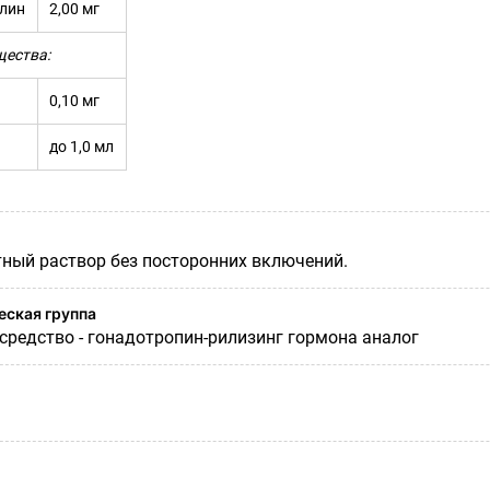
елин
2,00 мг
щества:
0,10 мг
до 1,0 мл
ный раствор без посторонних включений.
ская группа
средство - гонадотропин-рилизинг гормона аналог