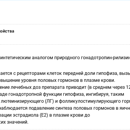
ойства
синтетическим аналогом природного гонадотропин-рилизи
ается с рецепторами клеток передней доли гипофиза, выз
вышение уровня половых гормонов в плазме крови.
ние лечебных доз препарата приводит (в среднем через 1
каде гонадотропной функции гипофиза, ингибируя, таким
е лютеинизирующего (ЛГ) и фолликулостимулирующего го
е наблюдается подавление синтеза половых гормонов в яич
ации эстрадиола (Е2) в плазме крови до
их значений.