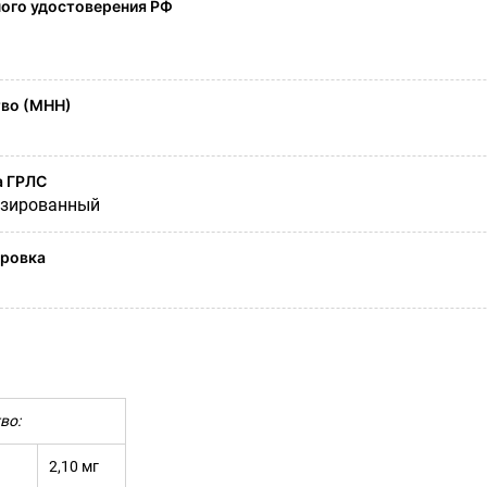
ого удостоверения РФ
во (МНН)
а ГРЛС
озированный
ировка
во:
2,10 мг