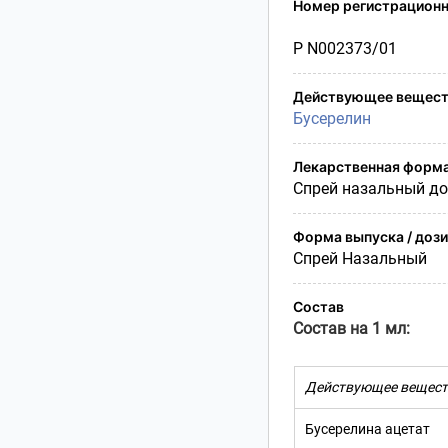
Номер регистрационн
Условия транспортирования
Утилизация
Р N002373/01
Срок годности
Условия отпуска
Действующее вещест
Бусерелин
Лекарственная форм
Спрей назальный д
Форма выпуска / доз
Спрей Назальный
Состав
Состав на 1 мл:
Действующее вещест
Бусерелина ацетат