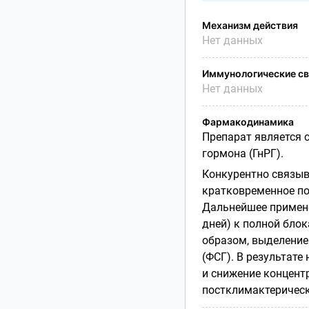
Механизм действия
Нет данных
Иммунологические св
Нет данных
Фармакодинамика
Препарат является 
гормона (ГнРГ).
Конкурентно связыв
кратковременное по
Дальнейшее примене
дней) к полной бло
образом, выделени
(ФСГ). В результат
и снижение концентр
постклимактерическ