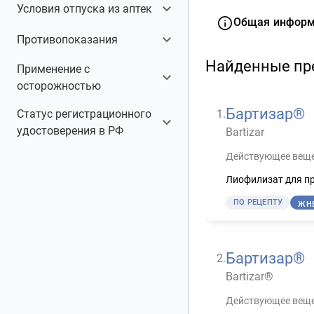
Внутривенный
26
ЖНВЛП
25
Условия отпуска из аптек
Общая инфор
Подкожный
26
Для стационаров
1
Противопоказания
По рецепту
27
Найденные пр
Беременность
27
Применение с
Детский возраст до 18
25
осторожностью
лет
ЖКТ
1
Бартизар®
1
.
Статус регистрационного
Заболевания печени
1
Заболевания печени
25
удостоверения в РФ
Bartizar
Кормление грудью
27
Заболевания почек
25
Аннулирован
3
Действующее веще
Заболевания ССС
2
Действующий
22
Лиофилизат для пр
Печеночная
1
ЕАЭС
2
недостаточность
ПО РЕЦЕПТУ
ЖН
Развернуть
Бартизар®
2
.
Bartizar®
Действующее веще