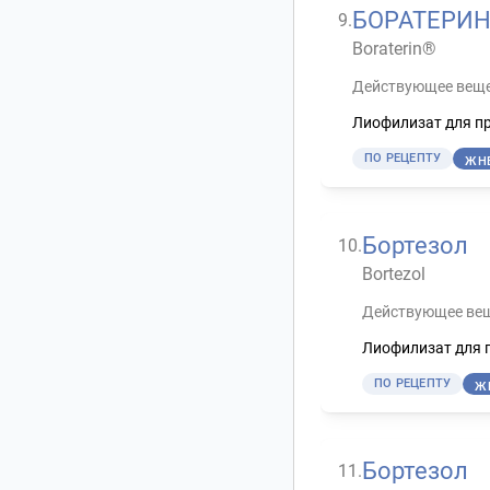
БОРАТЕРИ
9
.
Boraterin®
Действующее веще
Лиофилизат для пр
ПО РЕЦЕПТУ
ЖН
Бортезол
10
.
Bortezol
Действующее вещ
Лиофилизат для 
ПО РЕЦЕПТУ
Ж
Бортезол
11
.