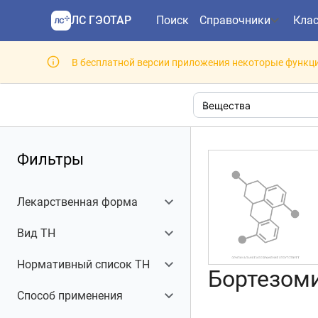
ЛС ГЭОТАР
Поиск
Справочники
Кла
В бесплатной версии приложения некоторые функци
Фильтры
Лекарственная форма
Лиофилизат
27
Вид ТН
Воспроизведенный
10
Нормативный список ТН
Бортезоми
Высокозатратные
2
Способ применения
нозологии