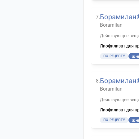
Борамилан
7
.
Boramilan
Действующее веще
Лиофилизат для пр
ПО РЕЦЕПТУ
ЖН
Борамилан
8
.
Boramilan
Действующее веще
Лиофилизат для пр
ПО РЕЦЕПТУ
ЖН