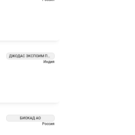
я
ДЖОДАС ЭКСПОИМ ПВТ ЛТД
Индия
я
БИОКАД АО
Россия