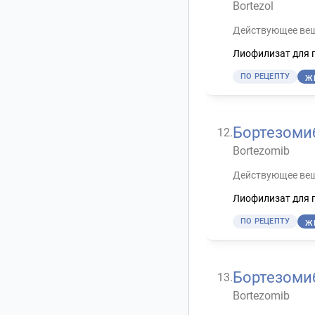
Bortezol
Действующее вещ
Лиофилизат для 
ПО РЕЦЕПТУ
Ж
Бортезоми
12
.
Bortezomib
Действующее вещ
Лиофилизат для 
ПО РЕЦЕПТУ
Ж
Бортезоми
13
.
Bortezomib