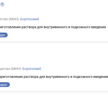
Н®
ство (МНН):
Бортезомиб
иготовления раствора для внутривенного и подкожного введения
ВЛП
ество (МНН):
Бортезомиб
приготовления раствора для внутривенного и подкожного введени
НВЛП