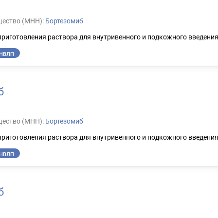
ество (МНН):
Бортезомиб
приготовления раствора для внутривенного и подкожного введени
НВЛП
б
ество (МНН):
Бортезомиб
приготовления раствора для внутривенного и подкожного введени
НВЛП
б