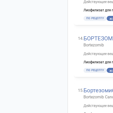
Действующее вещ
Лиофилизат для 
ПО РЕЦЕПТУ
Ж
БОРТЕЗОМ
14
.
Bortezomib
Действующее вещ
Лиофилизат для 
ПО РЕЦЕПТУ
Ж
Бортезоми
15
.
Bortezomib Can
Действующее вещ