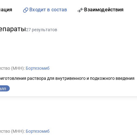
мация
Входит в состав
Взаимодействия
епараты
27 результатов
ство (МНН):
Бортезомиб
иготовления раствора для внутривенного и подкожного введения
ВЛП
ство (МНН):
Бортезомиб