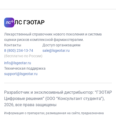
сыворотке
поскольку
крови, и,
Алпростадил
возможно,
является in vitro
увеличивая риск
ЛС ГЭОТАР
слабым
нежелательных
ингибитором
лекарственных
Лекарственный справочник нового поколения и система
агрегации
реакций.
оценки рисков комплексной фармакотерапии.
тромбоцитов,
Контакты
Доступ организациям
следует
8 (800) 234-13-74
sale@lsgeotar.ru
проявлять
(бесплатно по России)
осторожность
info@lsgeotar.ru
при
Техническая поддержка
одновременном
support@lsgeotar.ru
его применении
у пациентов,
принимающих
Разработчик и эксклюзивный дистрибьютор: “ГЭОТАР
ингибиторы
Цифровые решения” (ООО “Консультант студента”),
агрегации
2026
, все права защищены
тромбоцитов
Информация о препаратах, размещенная на сайте, предназначена
т.к. это может