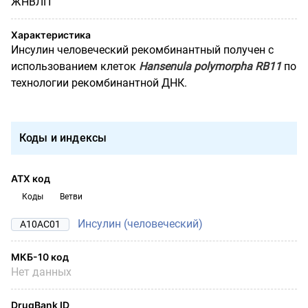
ЖНВЛП
Характеристика
Инсулин человеческий рекомбинантный получен с
использованием клеток
Hansenula polymorpha RB11
по
технологии рекомбинантной ДНК.
Коды и индексы
АТХ код
Коды
Ветви
Инсулин (человеческий)
A10AC01
МКБ-10 код
Нет данных
DrugBank ID