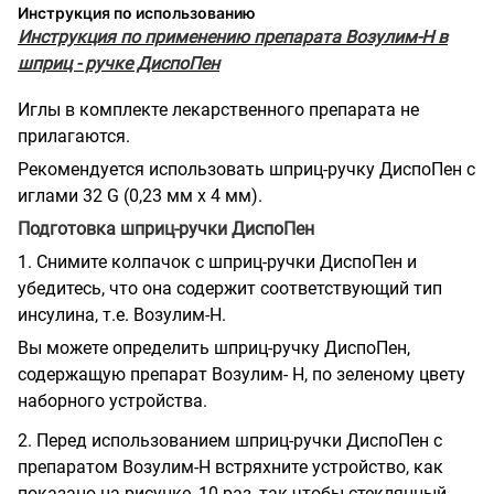
Инструкция по использованию
Инструкция по применению препарата Возулим-Н в
шприц - ручке ДиспоПен
Иглы в комплекте лекарственного препарата не
прилагаются.
Рекомендуется использовать шприц-ручку ДиспоПен с
иглами 32 G (0,23 мм х 4 мм).
Подготовка шприц-ручки ДиспоПен
1. Снимите колпачок с шприц-ручки ДиспоПен и
убедитесь, что она содержит соответствующий тип
инсулина, т.е. Возулим-Н.
Вы можете определить шприц-ручку ДиспоПен,
содержащую препарат Возулим- Н, по зеленому цвету
наборного устройства.
2. Перед использованием шприц-ручки ДиспоПен с
препаратом Возулим-Н встряхните устройство, как
показано на рисунке, 10 раз, так чтобы стеклянный