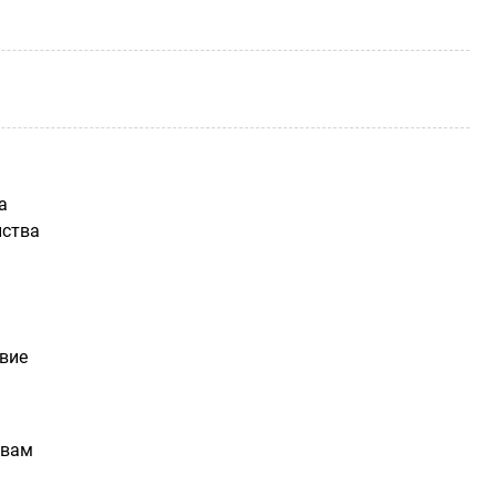
а
йства
вие
твам