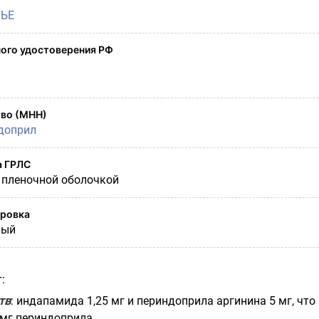
ВЬЕ
ого удостоверения РФ
во (МНН)
доприл
а ГРЛС
 пленочной оболочкой
ировка
ный
:
тв
: индапамида 1,25 мг и периндоприла аргинина 5 мг, что
 мг периндоприла.