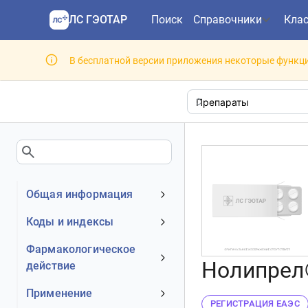
ЛС ГЭОТАР
Поиск
Справочники
Кла
В бесплатной версии приложения некоторые функци
Общая информация
Устаревшее наименование
Коды и индексы
Владелец
АТХ код
Фармакологическое
Номер регистрационного
Нолипрел® 
действие
МКБ-10 код
удостоверения РФ
DrugBank ID
Механизм действия
Применение
Действующее вещество
РЕГИСТРАЦИЯ ЕАЭС