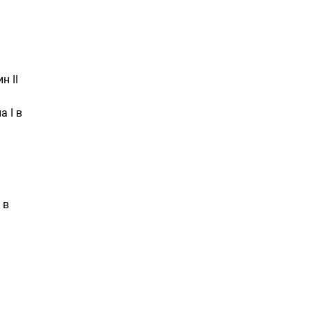
н II
 I в
 в