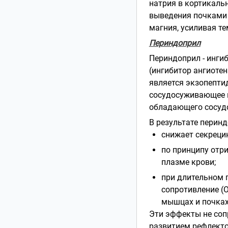
натрия в кортикальн
выведения почками 
магния, усиливая те
Периндоприл
Периндоприл - ингиб
(ингибитор ангиотен
является экзопептид
сосудосуживающее в
обладающего сосуд
В результате перинд
снижает секреци
по принципу отр
плазме крови;
при длительном 
сопротивление (О
мышцах и почках
Эти эффекты не соп
развитием рефлекто