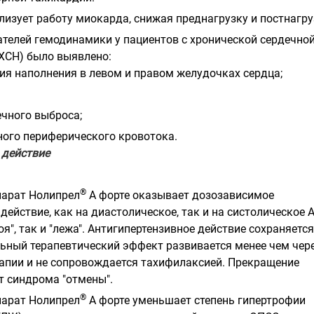
изует работу миокарда, снижая преднагрузку и постнагру
ателей гемодинамики у пациентов с хронической сердечно
ХСН) было выявлено:
ия наполнения в левом и правом желудочках сердца;
ечного выброса;
ого периферического кровотока.
 действие
®
парат Нолипрел
А форте оказывает дозозависимое
действие, как на диастолическое, так и на систолическое 
оя", так и "лежа". Антигипертензивное действие сохраняется
льный терапевтический эффект развивается менее чем чере
рапии и не сопровождается тахифилаксией. Прекращение
т синдрома "отмены".
®
парат Нолипрел
А форте уменьшает степень гипертрофии