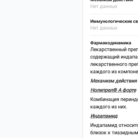
Нет данных
Иммунологические св
Нет данных
Фармакодинамика
Лекарственный преп
содержащий индапам
лекарственного пре
каждого из компоне
Механизм действия
Нолипрел® А форте
Комбинация периндо
каждого из них.
Индапамид
Индапамид относитс
близок к тиазидным