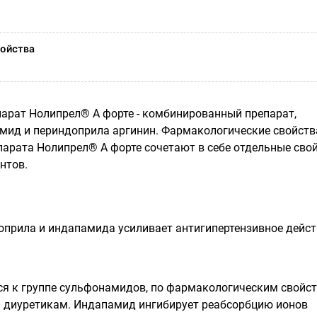
ойства
арат Нолипрел® А форте - комбинированный препарат,
ид и периндоприла аргинин. Фармакологические свойств
парата Нолипрел® А форте сочетают в себе отдельные сво
нтов.
прила и индапамида усиливает антигипертензивное дейст
я к группе сульфонамидов, по фармакологическим свойс
 диуретикам. Индапамид ингибирует реабсорбцию ионов