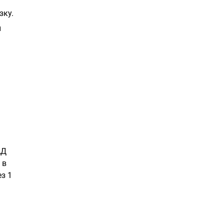
зку.
й
АД
 в
з 1