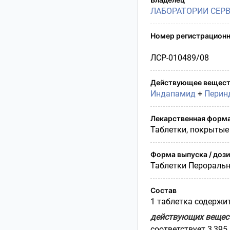
Условия транспортирования
ЛАБОРАТОРИИ СЕР
Утилизация
Срок годности
Номер регистрационн
Условия отпуска
ЛСР-010489/08
Действующее вещест
Индапамид
+
Перин
Лекарственная форм
Таблетки, покрытые
Форма выпуска / доз
Таблетки Перораль
Состав
1 таблетка содержит
действующих вещес
соответствует 3,395