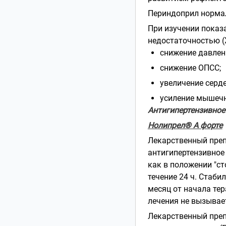
Периндоприл нормал
При изучении показ
недостаточностью (
снижение давлен
снижение ОПСС;
увеличение серд
усиление мышечн
Антигипертензивное
Нолипрел® А форте
Лекарственный пре
антигипертензивное 
как в положении "ст
течение 24 ч. Стаби
месяц от начала те
лечения не вызывае
Лекарственный пре