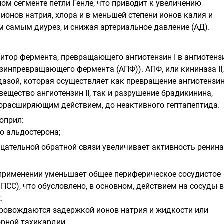
ом сегменте петли Генле, что приводит к увеличению
ионов натрия, хлора и в меньшей степени ионов калия и
м самым диурез, и снижая артериальное давление (АД).
итор фермента, превращающего ангиотензин I в ангиотензи
зинпревращающего фермента (АПФ)). АПФ, или кининаза II,
азой, которая осуществляет как превращение ангиотензина
ещество ангиотензин II, так и разрушение брадикинина,
орасширяющим действием, до неактивного гептапептида.
оприл:
ю альдостерона;
ицательной обратной связи увеличивает активность ренина
применении уменьшает общее периферическое сосудистое
ПСС), что обусловлено, в основном, действием на сосуды в
.
ровождаются задержкой ионов натрия и жидкости или
рной тахикардии.