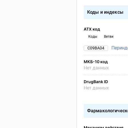
Коды и индексы
АТХ код
Коды
Ветви
Перинд
C09BA04
МКБ-10 код
Нет данных
DrugBank ID
Нет данных
Фармакологическ
Механизм действия