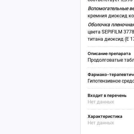
Вспомогательные ве
кремния диоксид ко
Оболочка пленочна
цвета SEPIFILM 3778
титана диоксид (Е 17
Описание препарата
Продолговатые табл
Фармако-терапевтиче
Гипотензивное сред
Входит в перечень
Нет данных
Характеристика
Нет данных