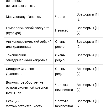
основном
[2]
дерматологические
Все формы [1]
Макулопапулёзная сыпь
Часто
[2]
Геморрагический васкулит
Все формы [1]
Нечасто
(пурпура)
[2]
Ангионевротический отёк и/
Очень
Все формы [1]
или крапивница
редко
[2]
Токсический
Очень
Все формы [1]
эпидермальный некролиз
редко
[2]
Синдром Стивенса-
Очень
Все формы [1]
Джонсона
редко
[2]
Возможное обострение
Частота
Все формы [1]
острой системной красной
неизвестна
[2]
волчанки
Реакции
Частота
Все формы [1]
фоточувствительности
неизвестна
[2]