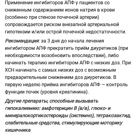
Применение ингибиторов АПФ у пациентов со
сниженным содержанием ионов натрия в крови
(особенно при стенозе почечной артерии)
сопровождается риском внезапной артериальной
гипотензии и/или острой почечной недостаточности.
Рекомендация
: за 3 дня до начала лечения
ингибитором АПФ прекратить приём диуретиков (при
необходимости возобновить впоследствии), либо
начинать терапию ингибитором АПФ с низких доз. При
ХСН начинать с самых низких доз с возможным
предварительным снижением доз диуретиков. В
первую неделю приёма ингибиторов АПФ — контроль
функции почек (уровня креатинина).
Другие препараты, способные вызывать
гипокалиемию: амфотерицин В (в/в), глюко- и
минералокортикостероиды (системно), тетракозактид,
слабительные средства, стимулирующие моторику
кишечника