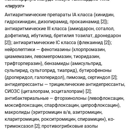
«пируэт»
Антиаритмические препараты IA класса (хинидин,
гидрохинидин, дизопирамид, прокаинамид [2]);
антиаритмические III класса (амиодарон, соталол,
дофетилид, ибутилид, бретилия тозилат, дронедарон
[2]); антиаритмические IC класса (флекаинид [2]);
нейролептики — фенотиазины (хлорпромазин,
циамемазин, левомепромазин, тиоридазин,
трифторперазин), бензамиды (амисульприд,
сульпирид, сультоприд, тиаприд), бутирофеноны
(дроперидол, галоперидол), пимозид, сертиндол [2];
антидепрессанты — трициклические антидепрессанты,
СИОЗС (циталопрам, эсциталопрам) [2];
антибактериальные — фторхинолоны (левофлоксацин,
моксифлоксацин, спарфлоксацин, ципрофлоксацин),
макролиды (эритромицин в/в, азитромицин,
кларитромицин, рокситромицин, спирамицин), ко-
тримоксазол [2]; противогрибковые азолы