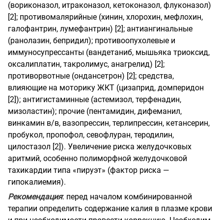
(вориконазол, итраконазол, кетоконазол, флуконазол)
[2]; противомалярийные (хинин, хлорохин, мефлохин,
галофантрин, лумефантрин) [2]; антиангинальные
(ранолазин, бепридил); противоопухолевые и
иммуносупрессанты (вандетаниб, мышьяка триоксид,
оксалиплатин, такролимус, анагрелид) [2];
противорвотные (ондансетрон) [2]; средства,
влияющие на моторику ЖКТ (цизаприд, домперидон
[2]); антигистаминные (астемизол, терфенадин,
мизоластин); прочие (пентамидин, дифеманил,
винкамин в/в, вазопрессин, терлипрессин, кетансерин,
пробукол, пропофол, севофлуран, теродилин,
цилостазол [2]). Увеличение риска желудочковых
аритмий, особенно полиморфной желудочковой
тахикардии типа «пируэт» (фактор риска —
гипокалиемия).
Рекомендация
: перед началом комбинированной
терапии определить содержание калия в плазме крови