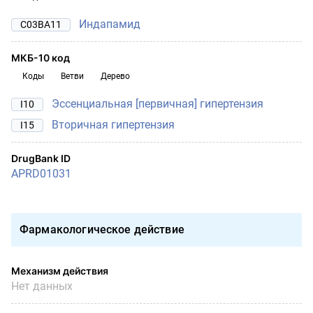
Индапамид
C03BA11
МКБ-10 код
Коды
Ветви
Дерево
Эссенциальная [первичная] гипертензия
I10
Вторичная гипертензия
I15
DrugBank ID
APRD01031
Фармакологическое действие
Механизм действия
Нет данных