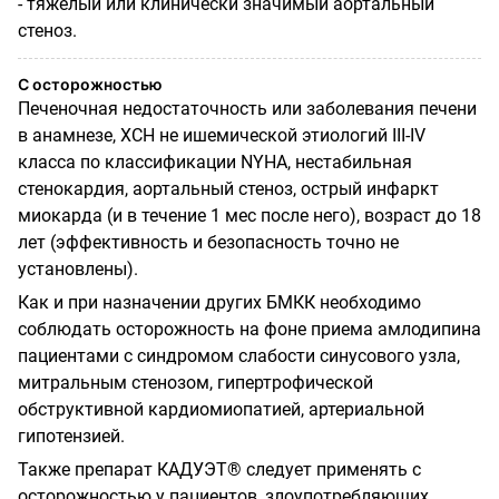
- тяжелый или клинически значимый аортальный
стеноз.
С осторожностью
Печеночная недостаточность или заболевания печени
в анамнезе, ХСН не ишемической этиологий III-IV
класса по классификации NYHA, нестабильная
стенокардия, аортальный стеноз, острый инфаркт
миокарда (и в течение 1 мес после него), возраст до 18
лет (эффективность и безопасность точно не
установлены).
Как и при назначении других БМКК необходимо
соблюдать осторожность на фоне приема амлодипина
пациентами с синдромом слабости синусового узла,
митральным стенозом, гипертрофической
обструктивной кардиомиопатией, артериальной
гипотензией.
Также препарат КАДУЭТ® следует применять с
осторожностью у пациентов, злоупотребляющих