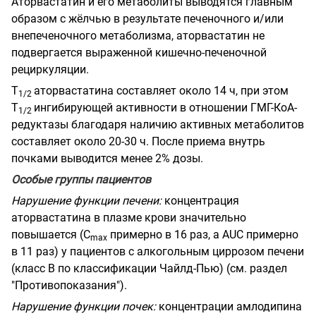
Аторвастатин и его метаболиты выводятся главным
образом с жёлчью в результате печеночного и/или
внепеченочного метаболизма, аторвастатин не
подвергается выраженной кишечно-печеночной
рециркуляции.
Т
аторвастатина составляет около 14 ч, при этом
1/2
Т
ингибирующей активности в отношении ГМГ-КоА-
1/2
редуктазы благодаря наличию активных метаболитов
составляет около 20-30 ч. После приема внутрь
почками выводится менее 2% дозы.
Особые группы пациентов
Нарушение функции печени:
концентрация
аторвастатина в плазме крови значительно
повышается (С
примерно в 16 раз, a AUC примерно
m
ах
в 11 раз) у пациентов с алкогольным циррозом печени
(класс В по классификации Чайлд-Пью) (см. раздел
"Противопоказания").
Нарушение функции почек:
концентрации амлодипина