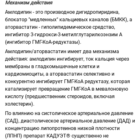
Механизм действия
Амлодипин - это производное дигидропиридина,
блокатор "медленных" кальциевых каналов (БМКК), а
аторвастатин - гиполипидемическое средство,
ингибитор 3-гидрокси-3-метилглутарилкоэнзим А
(ингибитор ГМГ-КоА-редуктазы).
Амлодипин/аторвастатин имеет два механизма
действия: амлодипин ингибирует, ток кальция через
мембраны в гладкомышечные клетки и
кардиомиоциты, а аторвастатин селективно и
конкурентно ингибирует ГМГ-КоА редуктазу, которая
катализирует превращение ГМГ-КоА в мевалоновую
кислоту (предшественник стероидов, включая
холестерин).
По влиянию на систолическое артериальное давление
(САД), диастолическое артериальное давление (ДАД) и
концентрацию липопротеинов низкой плотности
(ЛПНП) препарат КАДУЭТ® существенно не