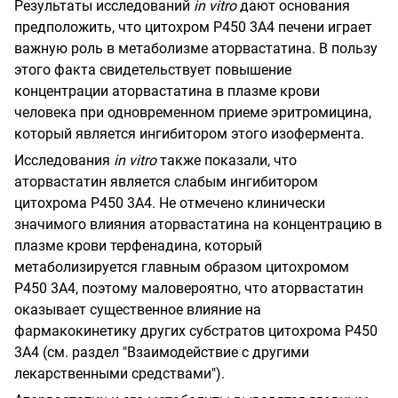
Результаты исследований
in vitro
дают основания
предположить, что цитохром Р450 3А4 печени играет
важную роль в метаболизме аторвастатина. В пользу
этого факта свидетельствует повышение
концентрации аторвастатина в плазме крови
человека при одновременном приеме эритромицина,
который является ингибитором этого изофермента.
Исследования
in
vitro
также показали, что
аторвастатин является слабым ингибитором
цитохрома Р450 3А4. Не отмечено клинически
значимого влияния аторвастатина на концентрацию в
плазме крови терфенадина, который
метаболизируется главным образом цитохромом
Р450 3А4, поэтому маловероятно, что аторвастатин
оказывает существенное влияние на
фармакокинетику других субстратов цитохрома Р450
3А4 (см. раздел "Взаимодействие с другими
лекарственными средствами").