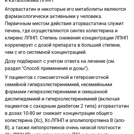
и катаболизма ЛПНП.
Аторвастатин и некоторые его метаболиты являются
фармакологически активными у человека.
Первичным местом действия аторвастатина служит
печень, где осуществляются синтез холестерина и
клиренс ЛПНП. Степень снижения концентрации ЛПНП
коррелирует с дозой препарата в большей степени,
чем с его системной концентрацией.
Дозу подбирают с учетом ответа на лечение (см.
раздел "Способ применения и дозы").
У пациентов с гомозиготной и гетерозиготной
семейной гиперхолестеринемией, несемейными
формами гиперхолестеринемии и смешанной
дислипидемией и гиперхолестеринемией (включая
пациентов с сахарным диабетом 2 типа) аторвастатин
в дозах 10-80 мг снижает концентрации общего
холестерина (Хс), Хс-ЛПНП и аполипопротеина В (апо-
В), а также липопротеинов очень низкой плотности