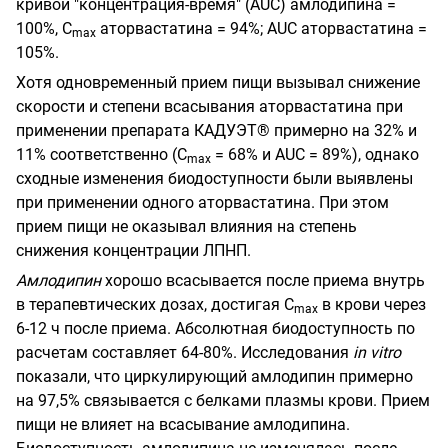
кривой "концентрация-время" (AUC) амлодипина =
100%, С
аторвастатина = 94%; AUC аторвастатина =
m
ах
105%.
Хотя одновременный прием пищи вызывал снижение
скорости и степени всасывания аторвастатина при
применении препарата КАДУЭТ® примерно на 32% и
11% соответственно (C
= 68% и AUC = 89%), однако
mах
сходные изменения биодоступности были выявлены
при применении одного аторвастатина. При этом
прием пищи не оказывал влияния на степень
снижения концентрации ЛПНП.
Амлодипин
хорошо всасывается после приема внутрь
в терапевтических дозах, достигая С
в крови через
m
ах
6-12 ч после приема. Абсолютная биодоступность по
расчетам составляет 64-80%. Исследования
in vitro
показали, что циркулирующий амлодипин примерно
на 97,5% связывается с белками плазмы крови. Прием
пищи не влияет на всасывание амлодипина.