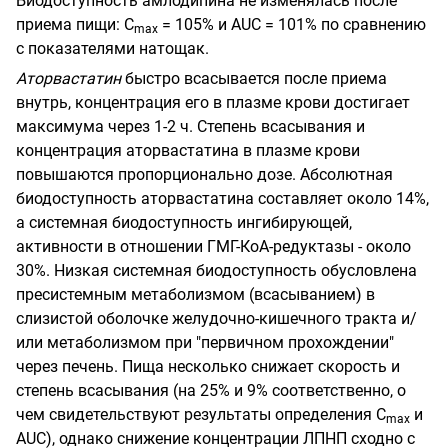
Биодоступность амлодипина не изменялась после
приема пищи: C
= 105% и AUC = 101% по сравнению
m
ах
с показателями натощак.
Аторвастатин
быстро всасывается после приема
внутрь, концентрация его в плазме крови достигает
максимума через 1-2 ч. Степень всасывания и
концентрация аторвастатина в плазме крови
повышаются пропорционально дозе. Абсолютная
биодоступность аторвастатина составляет около 14%,
а системная биодоступность ингибирующей,
активности в отношении ГМГ-КоА-редуктазы - около
30%. Низкая системная биодоступность обусловлена
пресистемным метаболизмом (всасыванием) в
слизистой оболочке желудочно-кишечного тракта и/
или метаболизмом при "первичном прохождении"
через печень. Пища несколько снижает скорость и
степень всасывания (на 25% и 9% соответственно, о
чем свидетельствуют результаты определения С
и
mах
AUC), однако снижение концентрации ЛПНП сходно с