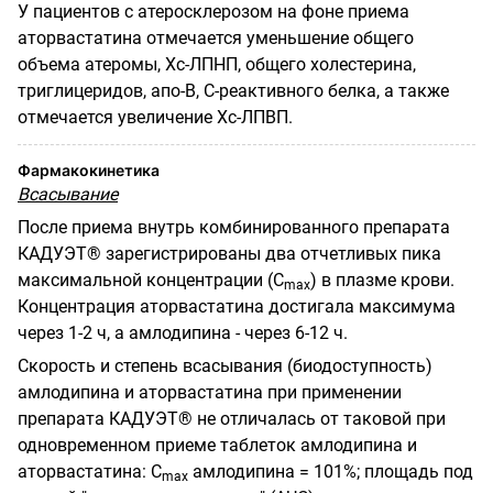
У пациентов с атеросклерозом на фоне приема
аторвастатина отмечается уменьшение общего
объема атеромы, Хс-ЛПНП, общего холестерина,
триглицеридов, апо-В, С-реактивного белка, а также
отмечается увеличение Хс-ЛПВП.
Фармакокинетика
Всасывание
После приема внутрь комбинированного препарата
КАДУЭТ® зарегистрированы два отчетливых пика
максимальной концентрации (С
) в плазме крови.
m
ах
Концентрация аторвастатина достигала максимума
через 1-2 ч, а амлодипина - через 6-12 ч.
Скорость и степень всасывания (биодоступность)
амлодипина и аторвастатина при применении
препарата КАДУЭТ® не отличалась от таковой при
одновременном приеме таблеток амлодипина и
аторвастатина: С
амлодипина = 101%; площадь под
m
ах