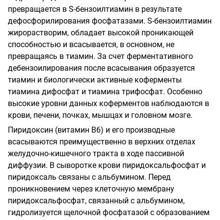
превращается в S-бензоилтиамин в результате
дефосфорилирования фосфатазами. S-бензоилтиамин
жирорастворим, обладает высокой проникающей
способностью и всасывается, в основном, не
превращаясь в тиамин. За счет ферментативного
дебензоилирования после всасывания образуется
тиамин и биологически активные коферменты
тиамина дифосфат и тиамина трифосфат. Особенно
высокие уровни данных коферментов наблюдаются в
крови, печени, почках, мышцах и головном мозге.
Пиридоксин (витамин В6) и его производные
всасываются преимущественно в верхних отделах
желудочно-кишечного тракта в ходе пассивной
диффузии. В сыворотке крови пиридоксальфосфат и
пиридоксаль связаны с альбумином. Перед
проникновением через клеточную мембрану
пиридоксальфосфат, связанный с альбумином,
гидролизуется щелочной фосфатазой с образованием