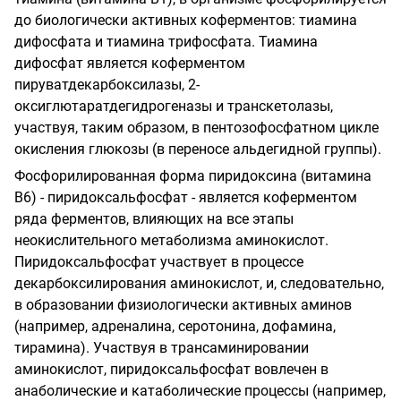
до биологически активных коферментов: тиамина
дифосфата и тиамина трифосфата. Тиамина
дифосфат является коферментом
пируватдекарбоксилазы, 2-
оксиглютаратдегидрогеназы и транскетолазы,
участвуя, таким образом, в пентозофосфатном цикле
окисления глюкозы (в переносе альдегидной группы).
Фосфорилированная форма пиридоксина (витамина
В6) - пиридоксальфосфат - является коферментом
ряда ферментов, влияющих на все этапы
неокислительного метаболизма аминокислот.
Пиридоксальфосфат участвует в процессе
декарбоксилирования аминокислот, и, следовательно,
в образовании физиологически активных аминов
(например, адреналина, серотонина, дофамина,
тирамина). Участвуя в трансаминировании
аминокислот, пиридоксальфосфат вовлечен в
анаболические и катаболические процессы (например,