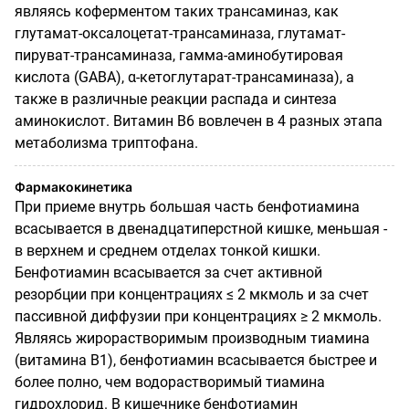
являясь коферментом таких трансаминаз, как
глутамат-оксалоцетат-трансаминаза, глутамат-
пируват-трансаминаза, гамма-аминобутировая
кислота (GABA), α-кетоглутарат-трансаминаза), а
также в различные реакции распада и синтеза
аминокислот. Витамин В6 вовлечен в 4 разных этапа
метаболизма триптофана.
Фармакокинетика
При приеме внутрь большая часть бенфотиамина
всасывается в двенадцатиперстной кишке, меньшая -
в верхнем и среднем отделах тонкой кишки.
Бенфотиамин всасывается за счет активной
резорбции при концентрациях ≤ 2 мкмоль и за счет
пассивной диффузии при концентрациях ≥ 2 мкмоль.
Являясь жирорастворимым производным тиамина
(витамина B1), бенфотиамин всасывается быстрее и
более полно, чем водорастворимый тиамина
гидрохлорид. В кишечнике бенфотиамин