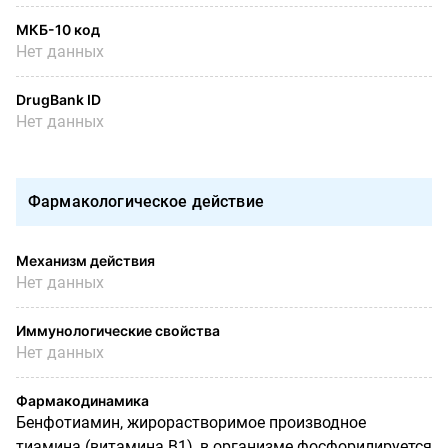
МКБ-10 код
Нет данных
DrugBank ID
Нет данных
Фармакологическое действие
Механизм действия
Нет данных
Иммунологические свойства
Нет данных
Фармакодинамика
Бенфотиамин, жирорастворимое производное
тиамина (витамина В1), в организме фосфорилируется