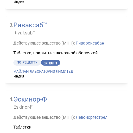
Индия
Риваксаб™
3
.
Rivaksab™
Действующее вещество (МНН):
Ривароксабан
Таблетки, покрытые пленочной оболочкой
ПО РЕЦЕПТУ
ЖНВЛП
МАЙЛАН ЛАБОРАТОРИЗ ЛИМИТЕД
Индия
Эскинор-Ф
4
.
Eskinor-F
Действующее вещество (МНН):
Левоноргестрел
Таблетки