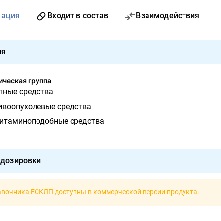
мация
Входит в состав
Взаимодействия
ия
ческая группа
пные средства
тивоопухолевые средства
витаминоподобные средства
 дозировки
авочника ЕСКЛП доступны в
коммерческой версии продукта
.