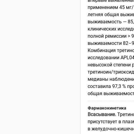
впервые выявленны
применением 45 мг/м
летняя общая выжив
выживаемость — 85,
клинических исслед
полной ремиссии > 
выживаемости 82–9
Комбинация третино
исследовании APL04
невысокой степени р
третиноин/триоксид
медианы наблюдения
составила 97,3 % пр
общая выживаемость 
Фармакокинетика
Всасывание.
Третин
присутствует в пла
в желудочно-кишечн