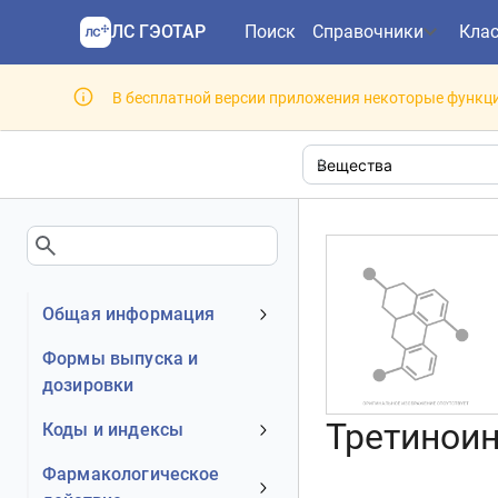
ЛС ГЭОТАР
Поиск
Справочники
Кла
В бесплатной версии приложения некоторые функци
Общая информация
Клинико-фармакологическая
Формы выпуска и
группа
дозировки
Третиноин 
Коды и индексы
АТХ код
Фармакологическое