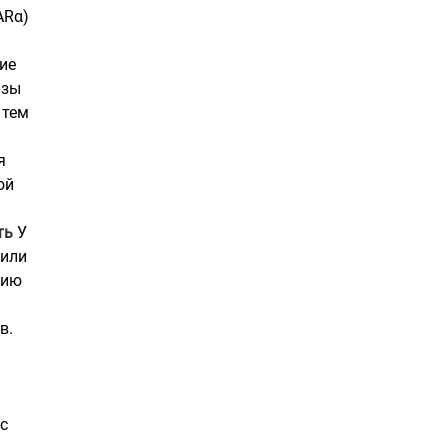
ARα)
ие
изы
 тем
я
ой
ть
У
 или
цию
в.
с