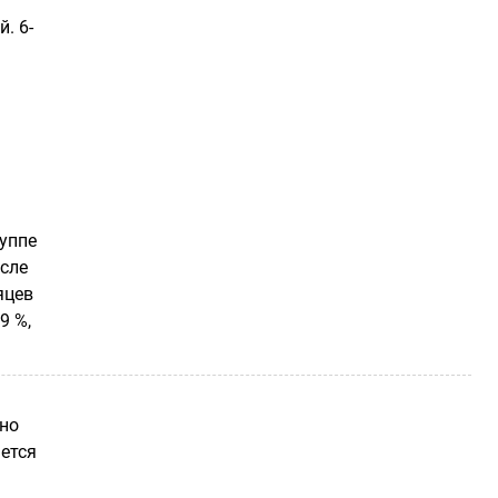
. 6-
руппе
осле
яцев
9 %,
но
ется