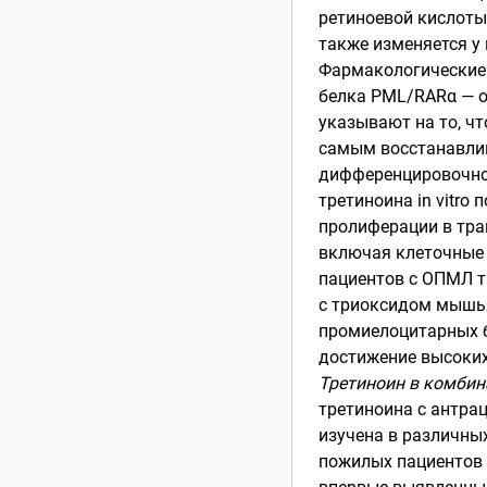
ретиноевой кислоты
также изменяется у
Фармакологические 
белка PML/RARα — 
указывают на то, ч
самым восстанавлив
дифференцировочно
третиноина in vitr
пролиферации в тра
включая клеточные 
пациентов с ОПМЛ т
с триоксидом мышь
промиелоцитарных 
достижение высоких
Третиноин в комбин
третиноина с антр
изучена в различных
пожилых пациентов 