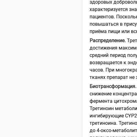
здоровых доброволь
характеризуется зна
пациентов. Посколь
повышаться в прису
приёма пищи или вск
Распределение.
Трет
достижения максима
средний период пол
возвращается к энд
часов. При многокр
тканях препарат не
Биотрансформация.
снижение концентра
фермента цитохром
Третиноин метаболи
ингибирующие CYP26
третиноина. Третино
до 4-оксо-метаболи