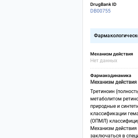
DrugBank ID
DB00755
Фармакологическ
Механизм действия
Нет данных
Фармакодинамика
Механизм действия
Третиноин (полност
метаболитом ретино
природные и синтет
классификации гема
(ОПМЛ) классифицир
Механизм действия 
заключаться в спец