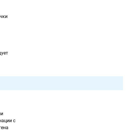
очки
дует
ли
нации с
гена