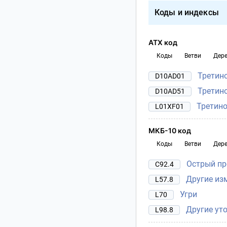
Коды и индексы
АТХ код
Коды
Ветви
Дер
Третин
D10AD01
Третин
D10AD51
Третин
L01XF01
МКБ-10 код
Коды
Ветви
Дер
Острый пр
C92.4
Другие из
L57.8
Угри
L70
Другие ут
L98.8