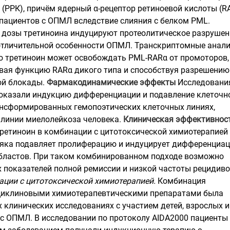
 (РРК), причём ядерный α-рецептор ретиноевой кислоты (R
 пациентов с ОПМЛ вследствие слияния с белком PML.
дозы третиноина индуцируют протеолитическое разрушен
отличительной особенности ОПМЛ. Транскриптомные анал
то третиноин может освобождать PML-RARα от промоторов,
ая функцию RARα дикого типа и способствуя разрешению
й блокады.
Фармакодинамические эффекты
Исследовани
o показали индукцию дифференциации и подавление клеточн
нсформированных гемопоэтических клеточных линиях,
линии миелолейкоза человека.
Клиническая эффективнос
ретиноин в комбинации с цитотоксической химиотерапией
яка подавляет пролиферацию и индуцирует дифференциа
бластов. При таком комбинированном подходе возможно
 показателей полной ремиссии и низкой частоты рецидиво
ации с цитотоксической химиотерапией.
Комбинация
ациклиновыми химиотерапевтическими препаратами была
 клинических исследованиях с участием детей, взрослых и
с ОПМЛ. В исследовании по протоколу AIDA2000 пациенты 