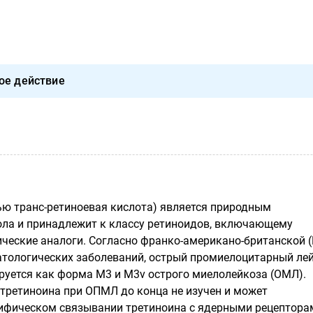
ое действие
ью транс-ретиноевая кислота) является природным
ла и принадлежит к классу ретиноидов, включающему
ические аналоги. Согласно франко-американо-британской (
тологических заболеваний, острый промиелоцитарный ле
уется как форма М3 и М3v острого миелолейкоза (ОМЛ).
третиноина при ОПМЛ до конца не изучен и может
ифическом связывании третиноина с ядерными рецептора