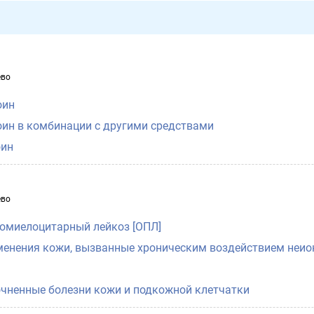
ево
оин
оин в комбинации с другими средствами
оин
ево
омиелоцитарный лейкоз [ОПЛ]
менения кожи, вызванные хроническим воздействием неи
очненные болезни кожи и подкожной клетчатки