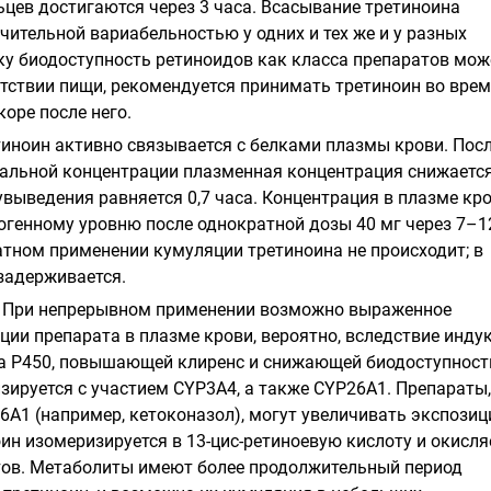
цев достигаются через 3 часа. Всасывание третиноина
чительной вариабельностью у одних и тех же и у разных
ку биодоступность ретиноидов как класса препаратов мож
тствии пищи, рекомендуется принимать третиноин во вре
оре после него.
иноин активно связывается с белками плазмы крови. Пос
льной концентрации плазменная концентрация снижается
увыведения равняется 0,7 часа. Концентрация в плазме кр
огенному уровню после однократной дозы 40 мг через 7–1
атном применении кумуляции третиноина не происходит; в
 задерживается.
При непрерывном применении возможно выраженное
ции препарата в плазме крови, вероятно, вследствие инду
а Р450, повышающей клиренс и снижающей биодоступност
зируется с участием CYP3A4, а также CYP26A1. Препараты,
A1 (например, кетоконазол), могут увеличивать экспози
ин изомеризируется в 13-цис-ретиноевую кислоту и окисля
тов. Метаболиты имеют более продолжительный период