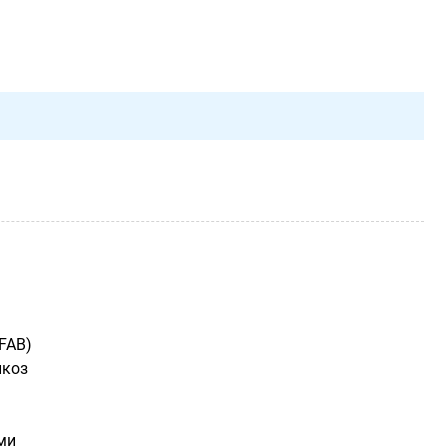
FAB)
йкоз
ми