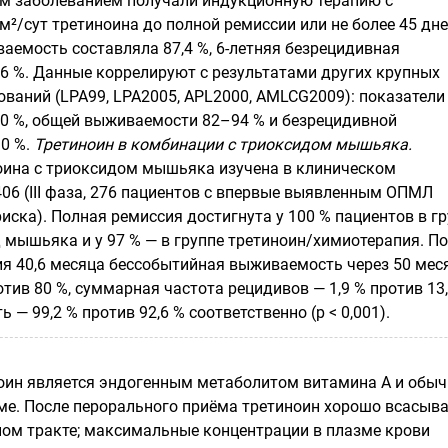
м заболеванием получали индукционную терапию с
²/сут третиноина до полной ремиссии или не более 45 дней
аемость составляла 87,4 %, 6-летняя безрецидивная
6 %. Данные коррелируют с результатами других крупных
ований (LPA99, LPA2005, APL2000, AMLCG2009): показатели
90 %, общей выживаемости 82–94 % и безрецидивной
0 %.
Третиноин в комбинации с триоксидом мышьяка.
ина с триоксидом мышьяка изучена в клиническом
06 (III фаза, 276 пациентов с впервые выявленным ОПМЛ
иска). Полная ремиссия достигнута у 100 % пациентов в г
 мышьяка и у 97 % — в группе третиноин/химиотерапия. П
 40,6 месяца бессобытийная выживаемость через 50 мес
отив 80 %, суммарная частота рецидивов — 1,9 % против 13,
— 99,2 % против 92,6 % соответственно (p < 0,001).
оин является эндогенным метаболитом витамина А и обыч
зме. После перорального приёма третиноин хорошо всасыва
ом тракте; максимальные концентрации в плазме крови