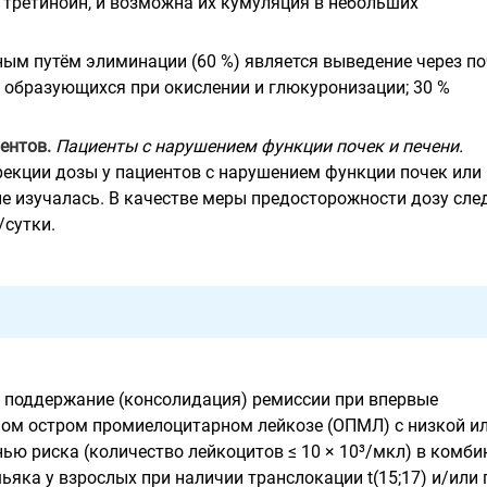
 третиноин, и возможна их кумуляция в небольших
ым путём элиминации (60 %) является выведение через п
, образующихся при окислении и глюкуронизации; 30 %
ентов.
Пациенты с нарушением функции почек и печени.
екции дозы у пациентов с нарушением функции почек или
не изучалась. В качестве меры предосторожности дозу сле
/сутки.
 поддержание (консолидация) ремиссии при впервые
ом остром промиелоцитарном лейкозе (ОПМЛ) с низкой и
ью риска (количество лейкоцитов ≤ 10 × 10³/мкл) в комби
яка у взрослых при наличии транслокации t(15;17) и/или 