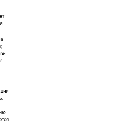
ет
мя
ле
;
ови
2
кции
ь.
цию
ется