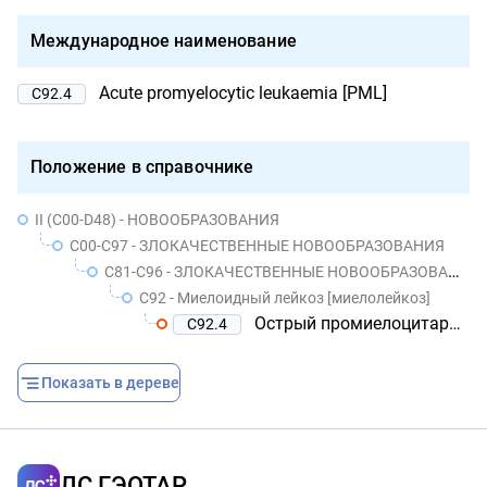
Международное наименование
Acute promyelocytic leukaemia [PML]
C92.4
Положение в справочнике
II (C00-D48) - НОВООБРАЗОВАНИЯ
C00-C97 - ЗЛОКАЧЕСТВЕННЫЕ НОВООБРАЗОВАНИЯ
C81-C96 - ЗЛОКАЧЕСТВЕННЫЕ НОВООБРАЗОВАНИЯ ЛИМФОИДНОЙ, КРОВЕТВОРНОЙ И РОДСТВЕННЫХ ИМ ТКАНЕЙ
C92 - Миелоидный лейкоз [миелолейкоз]
Острый промиелоцитарный лейкоз [ОПЛ]
C92.4
Показать в дереве
ЛС ГЭОТАР