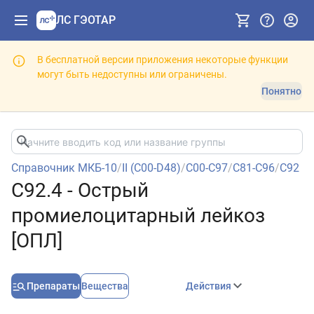
ЛС ГЭОТАР
В бесплатной версии приложения некоторые функции
могут быть недоступны или ограничены.
Понятно
Справочник МКБ-10
/
II (C00-D48)
/
C00-C97
/
C81-C96
/
C92
C92.4 - Острый
промиелоцитарный лейкоз
[ОПЛ]
Препараты
Вещества
Действия