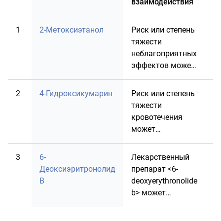
взаимодействия
1
2-Метоксиэтанол
Риск или степень
П
тяжести
неблагоприятных
эффектов может
увеличиваться
при совместном
2
4-Гидроксикумарин
Риск или степень
П
назначении
тяжести
лекарственого
кровотечения
препарата <2-
может
methoxyethanol> с
увеличиваться
лекарственным
при совместном
3
6-
Лекарственный
препаратом
П
назначении
Деоксиэритронолид
препарат <6-
<Палбоциклиб>.
лекарственого
B
deoxyerythronolide
препарата <4-
b> может
hydroxycoumarin>
снижать
с лекарственным
активность