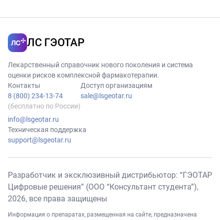
препаратом
ферментов
<Палбоциклиб>.
метаболизма
лекарственного
ЛС ГЭОТАР
препарата
<Палбоциклиб>,
Лекарственный справочник нового поколения и система
повышая его
оценки рисков комплексной фармакотерапии.
концентрацию в
Контакты
Доступ организациям
крови.
8 (800) 234-13-74
sale@lsgeotar.ru
(бесплатно по России)
info@lsgeotar.ru
Техническая поддержка
support@lsgeotar.ru
Разработчик и эксклюзивный дистрибьютор: “ГЭОТАР
Цифровые решения” (ООО “Консультант студента”),
2026
, все права защищены
Информация о препаратах, размещенная на сайте, предназначена