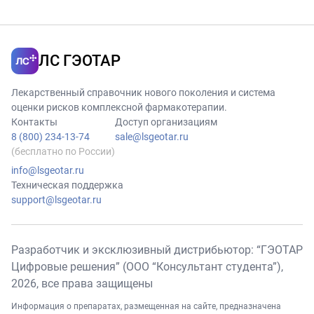
diiodotyrosine>.
ослабляться при
совместном
назначении с
ЛС ГЭОТАР
лекарственным
препаратом <3,5-
Лекарственный справочник нового поколения и система
diiodothyropropionic
оценки рисков комплексной фармакотерапии.
acid>.
Контакты
Доступ организациям
8 (800) 234-13-74
sale@lsgeotar.ru
(бесплатно по России)
info@lsgeotar.ru
Техническая поддержка
support@lsgeotar.ru
Разработчик и эксклюзивный дистрибьютор: “ГЭОТАР
Цифровые решения” (ООО “Консультант студента”),
2026
, все права защищены
Информация о препаратах, размещенная на сайте, предназначена