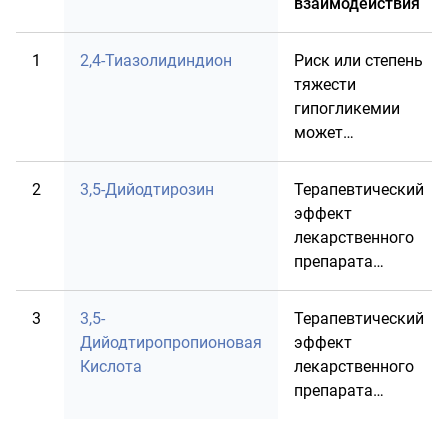
взаимодействия
1
2,4-Тиазолидиндион
Риск или степень
тяжести
гипогликемии
может
увеличиваться при
совместном
2
3,5-Дийодтирозин
Терапевтический
назначении
эффект
лекарственого
лекарственного
препарата
препарата
<Гликлазид> с
<Гликлазид>
лекарственным
может
3
3,5-
Терапевтический
препаратом <2,4-
ослабляться при
Дийодтиропропионовая
эффект
thiazolidinedione>.
совместном
Кислота
лекарственного
назначении с
препарата
лекарственным
<Гликлазид>
препаратом <3,5-
может