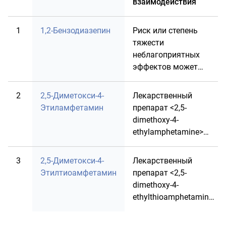
взаимодействия
1
1,2-Бензодиазепин
Риск или степень
тяжести
неблагоприятных
эффектов может
увеличиваться при
совместном
2
2,5-Диметокси-4-
Лекарственный
назначении
Этиламфетамин
препарат <2,5-
лекарственого
dimethoxy-4-
препарата
ethylamphetamine>
<Буторфанол> с
может усиливать
лекарственным
анальгетическую
3
2,5-Диметокси-4-
Лекарственный
препаратом <1,2-
активность
Этилтиоамфетамин
препарат <2,5-
benzodiazepine>.
лекарственного
dimethoxy-4-
препарата
ethylthioamphetamine>
<Буторфанол>.
может усиливать
анальгетическую