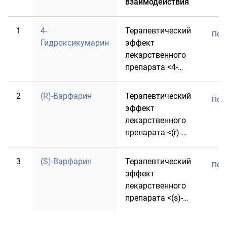
взаимодействия
1
4-
Терапевтический
Под
Гидроксикумарин
эффект
лекарственного
препарата <4-
hydroxycoumarin>
может
2
(R)-Варфарин
Терапевтический
Под
усиливаться при
эффект
совместном
лекарственного
назначении с
препарата <(r)-
лекарственным
Варфарин> может
препаратом
усиливаться при
3
(S)-Варфарин
Терапевтический
<Анидулафунгин>.
Под
совместном
эффект
назначении с
лекарственного
лекарственным
препарата <(s)-
препаратом
Варфарин> может
<Анидулафунгин>.
усиливаться при