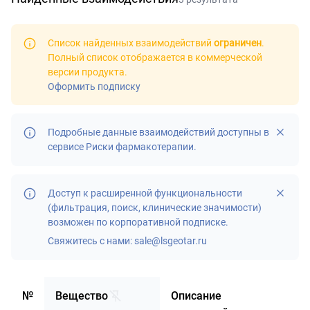
Список найденных взаимодействий
ограничен
.
Полный список отображается в
коммерческой
версии продукта
.
Оформить подписку
Подробные данные взаимодействий доступны в
сервисе
Риски фармакотерапии
.
Доступ к расширенной функциональности
(фильтрация, поиск, клинические значимости)
возможен по корпоративной подписке.
Свяжитесь с нами:
sale@lsgeotar.ru
№
Вещество
Описание
Д