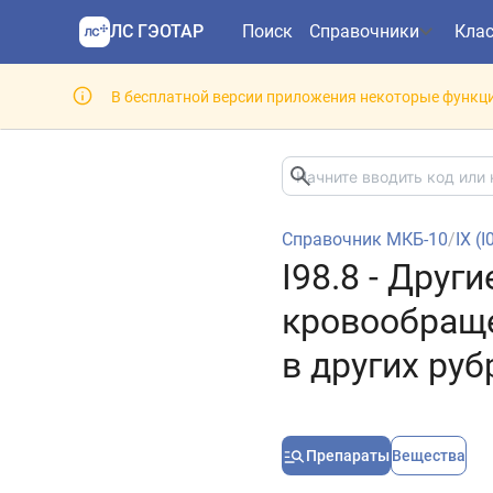
ЛС ГЭОТАР
Поиск
Справочники
Кла
В бесплатной версии приложения некоторые функци
Справочник МКБ-10
/
IX (I
I98.8 - Дру
кровообраще
в других руб
Препараты
Вещества