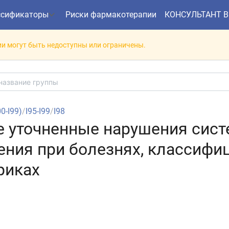
ссификаторы
Риски фармакотерапии
КОНСУЛЬТАНТ 
и могут быть недоступны или ограничены.
00-I99)
/
I95-I99
/
I98
гие уточненные нарушения сис
ния при болезнях, классифи
риках