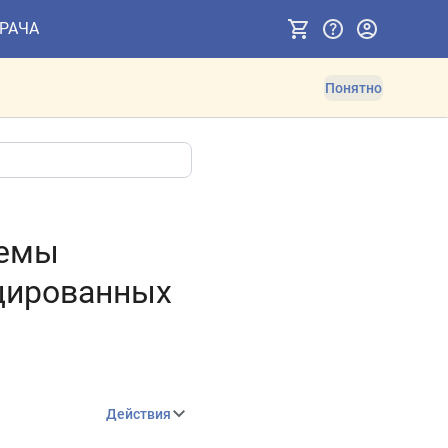
ВРАЧА
Понятно
темы
цированных
Действия