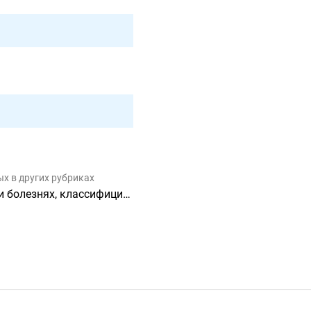
х в других рубриках
ицированных в других рубриках