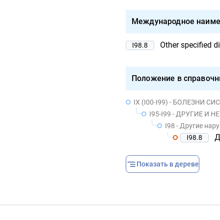
Международное наиме
Other specified d
I98.8
Положение в справочн
IX (I00-I99) - БОЛЕЗНИ
I95-I99 - ДРУГИЕ 
I98 - Другие на
Д
I98.8
Показать в дереве