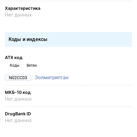
Характеристика
Нет данных
Коды и индексы
АТХ код
Коды
Ветви
Золмитриптан
N02CC03
МКБ-10 код
Нет данных
DrugBank ID
Нет данных