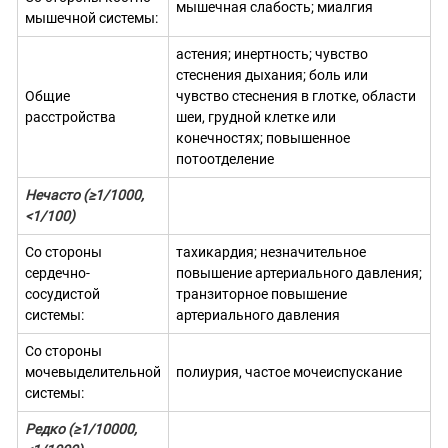
мышечная слабость; миалгия
мышечной системы:
астения; инертность; чувство
стеснения дыхания; боль или
Общие
чувство стеснения в глотке, области
расстройства
шеи, грудной клетке или
конечностях; повышенное
потоотделение
Нечасто (
≥1/1000,
<1/100)
Со стороны
тахикардия; незначительное
сердечно-
повышение артериального давления;
сосудистой
транзиторное повышение
системы:
артериального давления
Со стороны
мочевыделительной
полиурия, частое мочеиспускание
системы:
Редко (
≥1/10000,