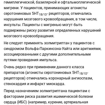
гемиплегической, базилярной и офтальмоплегической
мигрени. У пациентов, принимающих агонисты
серотониновых 5НТ
- рецепторов, отмечались
1
B
/
1D
нарушения мозгового кровообращения, в том числе,
инсульты. Пациенты с мигренью могут быть
подвержены риску развития определенных нарушений
мозгового кровообращения.
Не следует применять золмитриптан у пациентов с
синдромом Вольфа-Паркинсона-Уайта или аритмиями,
ассоциированными с другими дополнительными
путями проведения импульса.
Очень редко при применении данного класса
препаратов (агонисты серотониновых 5НТ
-
1
B
/
1D
рецепторов) отмечались коронарный ангиоспазм,
стенокардия и инфаркт миокарда.
Перед назначением золмитриптана пациентам с
факторами риска развития ишемической болезни
сердца (ИБС) (например, курение, артериальная