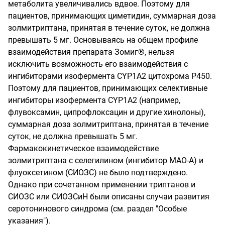
метаболита увеличивались вдвое. Поэтому для
пациентов, принимающих циметидин, суммарная доза
золмитриптана, принятая в течение суток, не должна
превышать 5 мг. Основываясь на общем профиле
взаимодействия препарата Зомиг®, нельзя
исключить возможность его взаимодействия с
ингибиторами изофермента CYP1A2 цитохрома Р450.
Поэтому для пациентов, принимающих селективные
ингибиторы изофермента CYP1A2 (например,
флувоксамин, ципрофлоксацин и другие хинолоны),
суммарная доза золмитриптана, принятая в течение
суток, не должна превышать 5 мг.
Фармакокинетическое взаимодействие
золмитриптана с селегилином (ингибитор МАО-А) и
флуоксетином (СИОЗС) не было подтверждено.
Однако при сочетанном применении триптанов и
СИОЗС или СИОЗСиН были описаны случаи развития
серотонинового синдрома (см. раздел "Особые
указания").