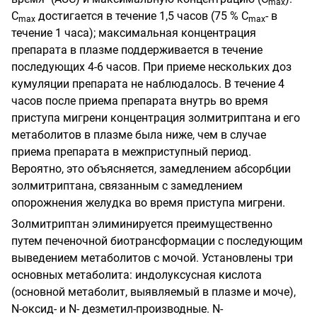
max
C
достигается в течение 1,5 часов (75 % C
- в
max
max
течение 1 часа); максимальная концентрация
препарата в плазме поддерживается в течение
последующих 4-6 часов. При приеме нескольких доз
кумуляции препарата не наблюдалось. В течение 4
часов после приема препарата внутрь во время
приступа мигрени концентрация золмитриптана и его
метаболитов в плазме была ниже, чем в случае
приема препарата в межприступный период.
Вероятно, это объясняется, замедлением абсорбции
золмитриптана, связанным с замедлением
опорожнения желудка во время приступа мигрени.
Золмитриптан элиминируется преимущественно
путем печеночной биотрансформации с последующим
выведением метаболитов с мочой. Установлены три
основных метаболита: индолуксусная кислота
(основной метаболит, выявляемый в плазме и моче),
N-оксид- и N- дезметил-производные. N-