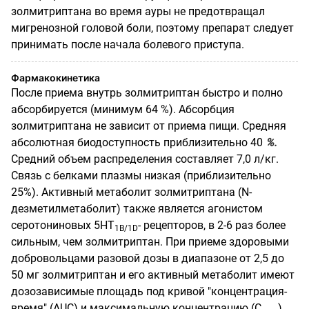
золмитриптана во время ауры не предотвращал
мигренозной головой боли, поэтому препарат следует
принимать после начала болевого приступа.
Фармакокинетика
После приема внутрь золмитриптан быстро и полно
абсорбируется (минимум 64 %). Абсорбция
золмитриптана не зависит от приема пищи. Средняя
абсолютная биодоступность приблизительно 40
%.
Средний объем распределения составляет 7,0 л/кг.
Связь с белками плазмы низкая (приблизительно
25%). Активный метаболит золмитриптана (N-
дезметилметаболит) также является агонистом
серотониновых 5НТ
- рецепторов, в 2-6 раз более
1
B
/
1D
сильным, чем золмитриптан. При приеме здоровыми
добровольцами разовой дозы в диапазоне от 2,5 до
50 мг золмитриптан и его активный метаболит имеют
дозозависимые площадь под кривой "концентрация-
время" (AUC) и максимальную концентрацию (C
).