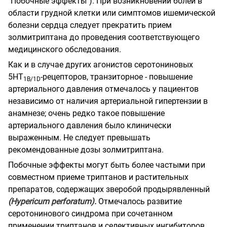
"Побочные эффекты"). При возникновении болей в
области грудной клетки или симптомов ишемической
болезни сердца следует прекратить прием
золмитриптана до проведения соответствующего
медицинского обследования.
Как и в случае других агонистов серотониновых
5НТ
-рецепторов, транзиторное - повышение
1
B
/
1D
артериального давления отмечалось у пациентов
независимо от наличия артериальной гипертензии в
анамнезе; очень редко такое повышение
артериального давления было клинически
выраженным. Не следует превышать
рекомендованные дозы золмитриптана.
Побочные эффекты могут быть более частыми при
совместном приеме триптанов и растительных
препаратов, содержащих зверобой продырявленный
(Hypericum perforatum).
Отмечалось развитие
серотонинового синдрома при сочетанном
применении триптанов и селективных ингибиторов