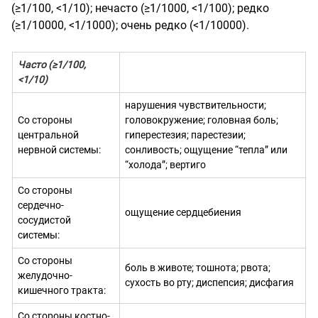
(≥1/100, <1/10); нечасто (≥1/1000, <1/100); редко
(≥1/10000, <1/1000); очень редко (<1/10000).
Часто (
≥1/100,
<1/10)
нарушения чувствительности;
Со стороны
головокружение; головная боль;
центральной
гиперестезия; парестезии;
нервной системы:
сонливость; ощущение “тепла” или
“холода”; вертиго
Со стороны
сердечно-
ощущение сердцебиения
сосудистой
системы:
Со стороны
боль в животе; тошнота; рвота;
желудочно-
сухость во рту; диспепсия; дисфагия
кишечного тракта:
Со стороны костно-