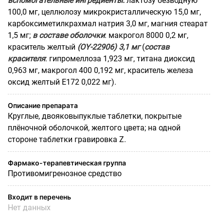
вспомогательные ингредиенты:
лактозу безводную
100,0 мг, целлюлозу микрокристаллическую 15,0 мг,
карбоксиметилкрахмал натрия 3,0 мг, магния стеарат
1,5 мг;
в составе оболочки
: макрогол 8000 0,2 мг,
краситель желтый
(OY-22906) 3,1 мг
(
состав
красителя
: гипромеллоза 1,923 мг, титана диоксид
0,963 мг, макрогол 400 0,192 мг, краситель железа
оксид желтый Е172 0,022 мг).
Описание препарата
Круглые, двояковыпуклые таблетки, покрытые
плёночной оболочкой, желтого цвета; на одной
стороне таблетки гравировка Z.
Фармако-терапевтическая группа
Противомигренозное средство
Входит в перечень
Нет данных