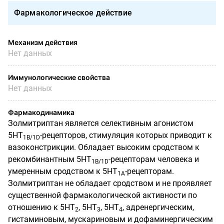
Фармакологическое действие
Механизм действия
Нет данных
Иммунологические свойства
Нет данных
Фармакодинамика
Золмитриптан является селективным агонистом
5НТ
-рецепторов, стимуляция которых приводит к
1
B
/
1D
вазоконстрикции. Обладает высоким сродством к
рекомбинантным 5НТ
-рецепторам человека и
1
B
/
1D
умеренным сродством к 5НТ
-рецепторам.
1А
Золмитриптан не обладает сродством и не проявляет
существенной фармакологической активности по
отношению к 5НТ
, 5НТ
, 5НТ
, адренергическим,
2
3
4
гистаминовым, мускариновым и дофаминергическим