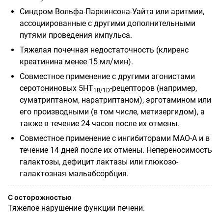
Синдром Вольфа-Паркинсона-Уайта или аритмии,
ассоциированные с другими дополнительными
путями проведения импульса.
Тяжелая почечная недостаточность (клиренс
креатинина менее 15 мл/мин).
Совместное применение с другими агонистами
серотониновых 5НТ
-рецепторов (например,
1
B
/
1D
суматриптаном, наратриптаном), эрготамином или
его производными (в том числе, метизергидом), а
также в течение 24 часов после их отмены.
Совместное применение с ингибиторами МАО-А и в
течение 14 дней после их отмены. Непереносимость
галактозы, дефицит лактазы или глюкозо-
галактозная мальабсорбция.
С осторожностью
Тяжелое нарушение функции печени.