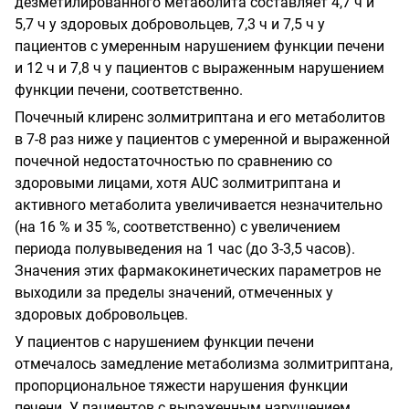
дезметилированного метаболита составляет 4,7 ч и
5,7 ч у здоровых добровольцев, 7,3 ч и 7,5 ч у
пациентов с умеренным нарушением функции печени
и 12 ч и 7,8 ч у пациентов с выраженным нарушением
функции печени, соответственно.
Почечный клиренс золмитриптана и его метаболитов
в 7-8 раз ниже у пациентов с умеренной и выраженной
почечной недостаточностью по сравнению со
здоровыми лицами, хотя AUC золмитриптана и
активного метаболита увеличивается незначительно
(на 16 % и 35 %, соответственно) с увеличением
периода полувыведения на 1 час (до 3-3,5 часов).
Значения этих фармакокинетических параметров не
выходили за пределы значений, отмеченных у
здоровых добровольцев.
У пациентов с нарушением функции печени
отмечалось замедление метаболизма золмитриптана,
пропорциональное тяжести нарушения функции
печени. У пациентов с выраженным нарушением