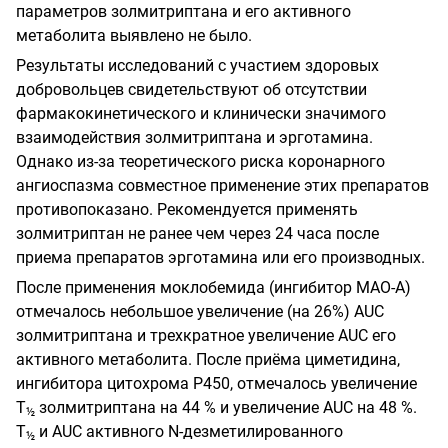
параметров золмитриптана и его активного
метаболита выявлено не было.
Результаты исследований с участием здоровых
добровольцев свидетельствуют об отсутствии
фармакокинетического и клинически значимого
взаимодействия золмитриптана и эрготамина.
Однако из-за теоретического риска коронарного
ангиоспазма совместное применение этих препаратов
противопоказано. Рекомендуется применять
золмитриптан не ранее чем через 24 часа после
приема препаратов эрготамина или его производных.
После применения моклобемида (ингибитор МАО-А)
отмечалось небольшое увеличение (на 26%) AUC
золмитриптана и трехкратное увеличение AUC его
активного метаболита. После приёма циметидина,
ингибитора цитохрома Р450, отмечалось увеличение
Т
золмитриптана на 44
% и увеличение AUC на 48 %.
½
Т
и AUC активного N-дезметилированного
½