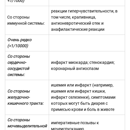
<1/1000)
реакции гиперчувствительности, в
Со стороны
том числе, крапивница,
иммунной системы:
ангионевротический отек и
анафилактические реакции
Очень редко
(<1/10000)
Со стороны
сердечно-
инфаркт миокарда; стенокардия;
сосудистой
коронарный ангиоспазм
системы:
ишемия или инфаркт (например,
Со стороны
ишемия или инфаркт кишки,
желудочно-
инфаркт селезенки), симптомами
кишечного тракта:
которых могут быть диарея с
примесью крови и боль в животе
Со стороны
императивные позывы к
мочевыделительной
мочеиспусканию