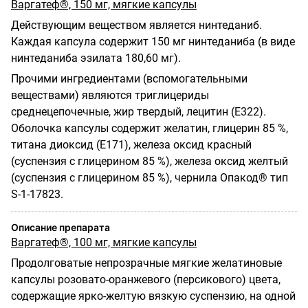
Варгатеф®, 150 мг, мягкие капсулы
Действующим веществом является нинтеданиб.
Каждая капсула содержит 150 мг нинтеданиба (в виде
нинтеданиба эзилата 180,60 мг).
Прочими ингредиентами (вспомогательными
веществами) являются триглицериды
среднецепочечные, жир твердый, лецитин
(E322).
Оболочка капсулы содержит желатин, глицерин 85 %,
титана диоксид (Е171), железа оксид красный
(суспензия с глицерином 85 %), железа оксид желтый
(суспензия с глицерином 85 %), чернила Опакод® тип
S-1-17823.
Описание препарата
Варгатеф®, 100 мг, мягкие капсулы
Продолговатые непрозрачные мягкие желатиновые
капсулы розовато-оранжевого (персикового) цвета,
содержащие ярко-желтую вязкую суспензию, на одной