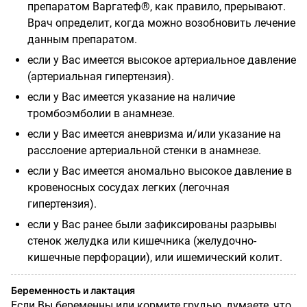
препаратом Варгатеф®, как правило, прерывают.
Врач определит, когда можно возобновить лечение
данным препаратом.
если у Вас имеется высокое артериальное давление
(артериальная гипертензия).
если у Вас имеется указание на наличие
тромбоэмболии в анамнезе.
если у Вас имеется аневризма и/или указание на
расслоение артериальной стенки
в анамнезе.
если у Вас имеется аномально высокое давление в
кровеносных сосудах легких
(легочная
гипертензия).
если у Вас ранее были зафиксированы разрывы
стенок желудка или кишечника
(желудочно-
кишечные перфорации), или ишемический колит.
Беременность и лактация
Если Вы беременны или кормите грудью, думаете, что