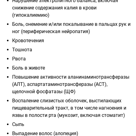
Нарушение электролитного баланса, включая
снижение содержания калия в крови
(гипокалиемию)
Боль, онемение и/или покалывание в пальцах рук и
ног (периферическая
нейропатия)
Кровотечения
Тошнота
Рвота
Боль в животе
Повышение
активности
аланинаминотрансферазы
(АЛТ),
аспартатаминотрансферазы (АСТ),
щелочной фосфатазы (ЩФ)
Воспаление слизистых оболочек, выстилающих
пищеварительный тракт, в том
числе нагноения и
язвы в полости рта (мукозит, включая стоматит)
Сыпь
Выпадение волос (алопеция)