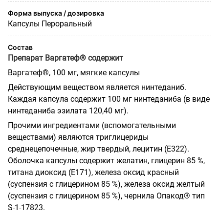
Форма выпуска / дозировка
Капсулы Пероральный
Состав
Препарат Варгатеф® содержит
Варгатеф®, 100 мг, мягкие капсулы
Действующим веществом является нинтеданиб.
Каждая капсула содержит 100 мг нинтеданиба (в виде
нинтеданиба эзилата 120,40 мг).
Прочими ингредиентами (вспомогательными
веществами) являются триглицериды
среднецепочечные, жир твердый, лецитин
(E322).
Оболочка капсулы содержит желатин, глицерин 85 %,
титана диоксид (Е171), железа оксид красный
(суспензия с глицерином 85 %), железа оксид желтый
(суспензия с глицерином 85 %), чернила Опакод® тип
S-1-17823.