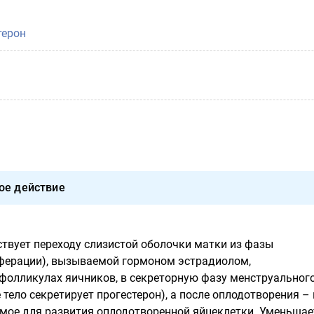
терон
ое действие
ствует переходу слизистой оболочки матки из фазы
ферации), вызываемой гормоном эстрадиолом,
олликулах яичников, в секреторную фазу менструальног
 тело секретирует прогестерон), а после оплодотворения – 
имое для развития оплодотворенной яйцеклетки. Уменьшае