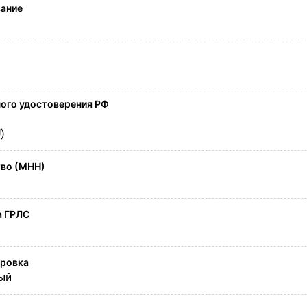
вание
ого удостоверения РФ
)
во (МНН)
а ГРЛС
ировка
ый