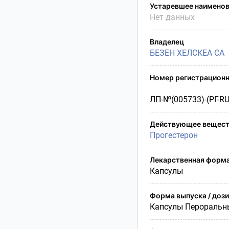
Условия транспортирования
Устаревшее наимено
Нет данных
Утилизация
Срок годности
Владелец
Условия отпуска
БЕЗЕН ХЕЛСКЕА СА
Номер регистрационн
ЛП-№(005733)-(РГ-RU
Действующее вещест
Прогестерон
Лекарственная форм
Капсулы
Форма выпуска / доз
Капсулы Пероральн