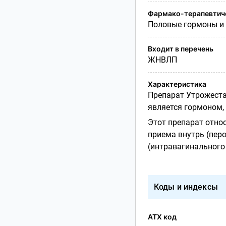
Фармако-терапевтиче
Половые гормоны и 
Входит в перечень
ЖНВЛП
Характеристика
Препарат Утрожест
является гормоном,
Этот препарат относ
приема внутрь (пер
(интравагинального
Коды и индексы
АТХ код