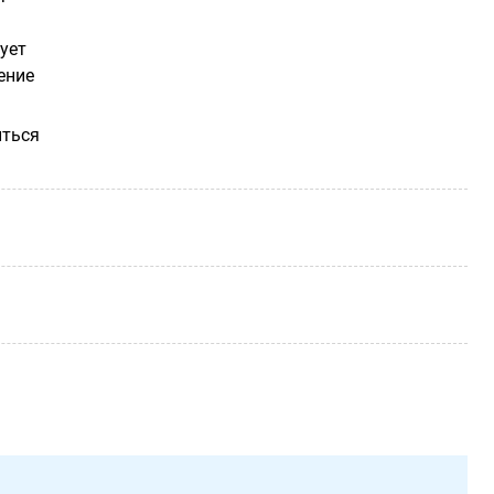
ует
ение
иться