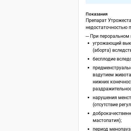
Показания
Препарат Утрожест
недостаточностью п
─ При пероральном 
угрожающий вык
(аборта) вследст
бесплодие вследс
предменструальн
вздутием живота
нижних конечнос
раздражительнос
нарушения менст
(отсутствие рег
доброкачественн
мастопатия);
период менопауз