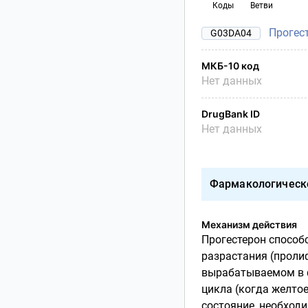
Коды
Ветви
Прогес
G03DA04
МКБ-10 код
Нет данных
DrugBank ID
Нет данных
Фармакологическ
Механизм действия
Прогестерон способ
разрастания (проли
вырабатываемом в ф
цикла (когда желтое
состояние, необход