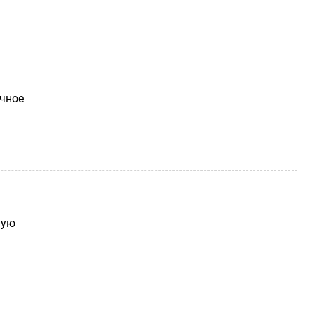
чное
ную