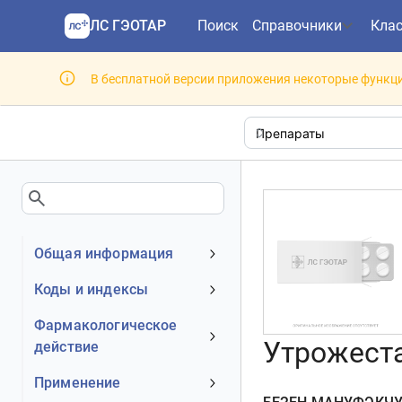
ЛС ГЭОТАР
Поиск
Справочники
Кла
В бесплатной версии приложения некоторые функци
Общая информация
Устаревшее наименование
Коды и индексы
Владелец
АТХ код
Фармакологическое
Номер регистрационного
Утрожеста
действие
МКБ-10 код
удостоверения РФ
DrugBank ID
Механизм действия
Применение
Действующее вещество