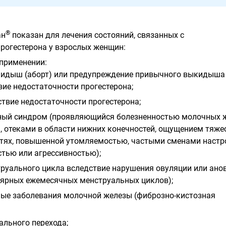
®
ан
показан для лечения состояний, связанных с
рогестерона у взрослых женщин:
применении:
идыш (аборт) или предупреждение привычного выкидыша
вие недостаточности прогестерона;
твие недостаточности прогестерона;
ый синдром (проявляющийся болезненностью молочных ж
, отеками в области нижних конечностей, ощущением тяже
тях, повышенной утомляемостью, частыми сменами настр
тью или агрессивностью);
руального цикла вследствие нарушения овуляции или ано
улярных ежемесячных менструальных циклов);
ые заболевания молочной железы (фиброзно-кистозная
ального перехода;