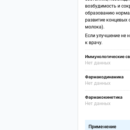
возбудимость и сок
образованию нормал
развитие концевых 
молока).
Если улучшение не 
к врачу.
Иммунологические св
Нет данных
Фармакодинамика
Нет данных
Фармакокинетика
Нет данных
Применение