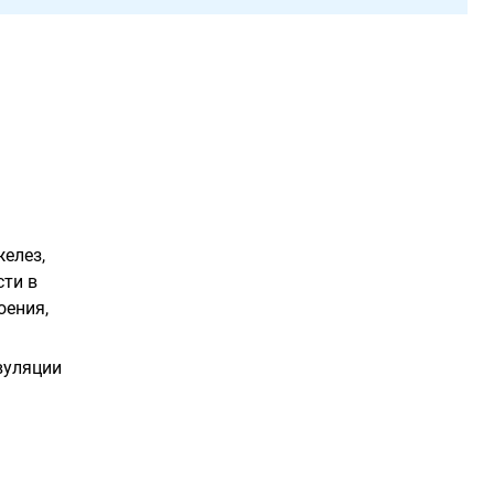
елез,
сти в
оения,
вуляции