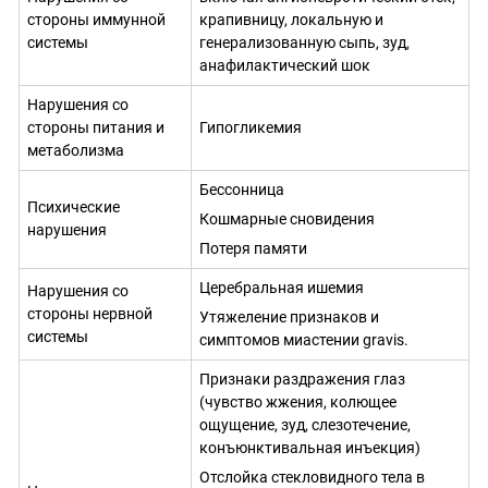
стороны иммунной
крапивницу, локальную и
системы
генерализованную сыпь, зуд,
анафилактический шок
Нарушения со
стороны питания и
Гипогликемия
метаболизма
Бессонница
Психические
Кошмарные сновидения
нарушения
Потеря памяти
Церебральная ишемия
Нарушения со
стороны нервной
Утяжеление признаков и
системы
симптомов миастении gravis.
Признаки раздражения глаз
(чувство жжения, колющее
ощущение, зуд, слезотечение,
конъюнктивальная инъекция)
Отслойка стекловидного тела в