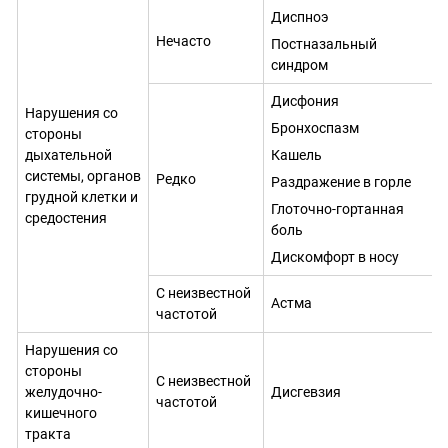
Диспноэ
Нечасто
Постназальный
синдром
Дисфония
Нарушения со
Бронхоспазм
стороны
дыхательной
Кашель
системы, органов
Редко
Раздражение в горле
грудной клетки и
Глоточно-гортанная
средостения
боль
Дискомфорт в носу
С неизвестной
Астма
частотой
Нарушения со
стороны
С неизвестной
желудочно-
Дисгевзия
частотой
кишечного
тракта