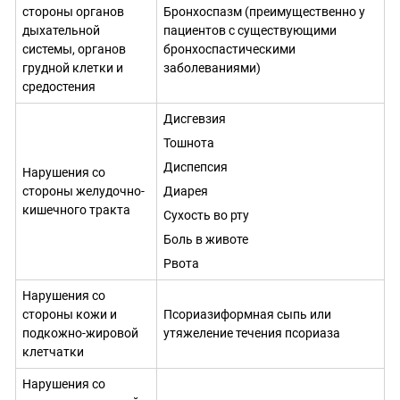
стороны органов
Бронхоспазм (преимущественно у
дыхательной
пациентов с существующими
системы, органов
бронхоспастическими
грудной клетки и
заболеваниями)
средостения
Дисгевзия
Тошнота
Диспепсия
Нарушения со
стороны желудочно-
Диарея
кишечного тракта
Сухость во рту
Боль в животе
Рвота
Нарушения со
стороны кожи и
Псориазиформная сыпь или
подкожно-жировой
утяжеление течения псориаза
клетчатки
Нарушения со