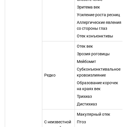
Эритема век
Усиление роста ресниц
Аллергические явления
со стороны глаз
Отек конъюнктивы
Отек век
Эрозия роговицы
Мейбомит
Субконъюнктивальное
Редко
кровоизлияние
Образование корочек
на краях век
Трихиаз
Дистихиаз
Макулярный отек
С неизвестной
Птоз