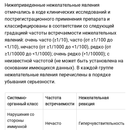
Нижеприведенные нежелательные явления
отмечались
в
ходе
клинических
исследований и
пострегистрационного применения препарата и
классифицированы в соответствии со следующей
градацией частоты встречаемости нежелательных
явлений: очень часто (
≥
1/10), часто (от
≥
1/100 до
<1/
10
), нечасто (от
≥
1/1000 до <1/100), редко (от
≥
1/10000 до <1/1000); очень редко (>1/10000); с
неизвестной частотой (не может быть установлена на
основании имеющихся данных). В каждой группе
нежелательные явления перечислены в порядке
убывания серьезности.
Системно-
Частота
Нежелательная
органный класс
встречаемости
реакция
Нарушения со
стороны
Нечасто
Гиперчувствительность
иммунной