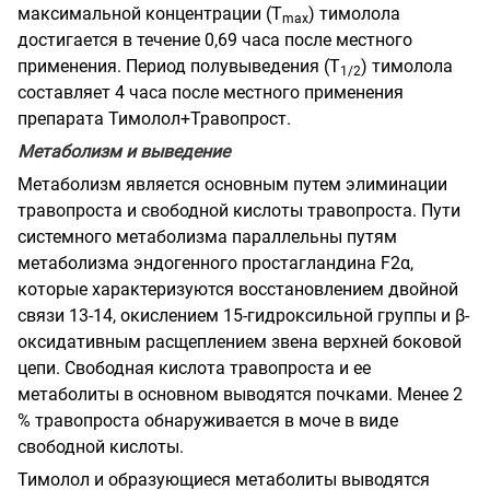
максимальной концентрации (Т
) тимолола
m
ах
достигается в течение 0,69 часа после местного
применения. Период полувыведения (Т
) тимолола
1
/2
составляет 4 часа после местного применения
препарата Тимолол+Травопрост.
Метаболизм и выведение
Метаболизм является основным путем элиминации
травопроста и свободной кислоты травопроста. Пути
системного метаболизма параллельны путям
метаболизма эндогенного простагландина F2
α
,
которые характеризуются восстановлением двойной
связи 13-14, окислением 15-гидроксильной группы и
β
-
оксидативным расщеплением звена верхней боковой
цепи. Свободная кислота травопроста и ее
метаболиты в основном выводятся почками. Менее 2
% травопроста обнаруживается в моче в виде
свободной кислоты.
Тимолол и образующиеся метаболиты выводятся