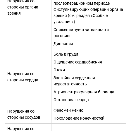
Нарушения со
послеоперационном периоде
стороны органа
фистулизирующих операций органа
зрения
зрения (см. раздел «Особые
указания»)
Снижение чувствительности
роговицы
Диплопия
Боль в груди
Ощущение сердцебиения
Отеки
Нарушения со
Застойная сердечная
стороны сердца
недостаточность
Атриовентрикулярная блокада
Остановка сердца
Феномен Рейно
Нарушения со
стороны сосудов
Похолодание конечностей
Нарушения со