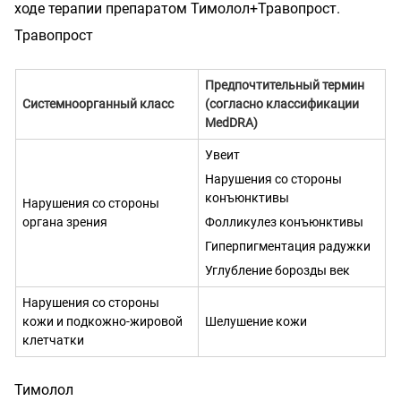
ходе терапии препаратом Тимолол+Травопрост.
Травопрост
Предпочтительный термин
Системно­органный класс
(согласно классификации
MedDRA)
Увеит
Нарушения со стороны
конъюнктивы
Нарушения со стороны
органа зрения
Фолликулез конъюнктивы
Гиперпигментация радужки
Углубление борозды век
Нарушения со стороны
кожи и подкожно-жировой
Шелушение кожи
клетчатки
Тимолол