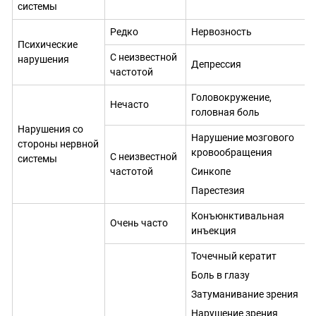
системы
Редко
Нервозность
Психические
С неизвестной
нарушения
Депрессия
частотой
Головокружение,
Нечасто
головная боль
Нарушения со
Нарушение мозгового
стороны нервной
кровообращения
С неизвестной
системы
частотой
Синкопе
Парестезия
Конъюнктивальная
Очень часто
инъекция
Точечный кератит
Боль в глазу
Затуманивание зрения
Нарушение зрения