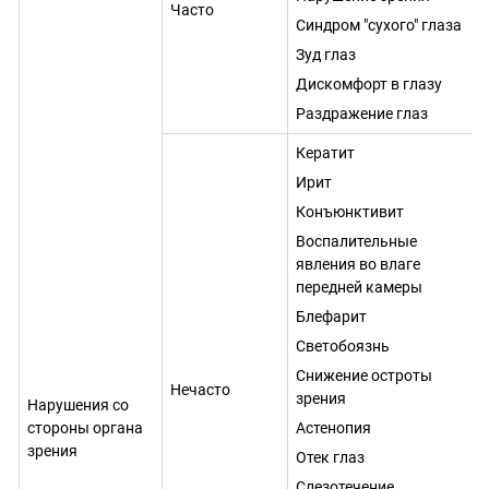
Часто
Синдром "сухого" глаза
Зуд глаз
Дискомфорт в глазу
Раздражение глаз
Кератит
Ирит
Конъюнктивит
Воспалительные
явления во влаге
передней камеры
Блефарит
Светобоязнь
Снижение остроты
Нечасто
зрения
Нарушения со
стороны органа
Астенопия
зрения
Отек глаз
Слезотечение