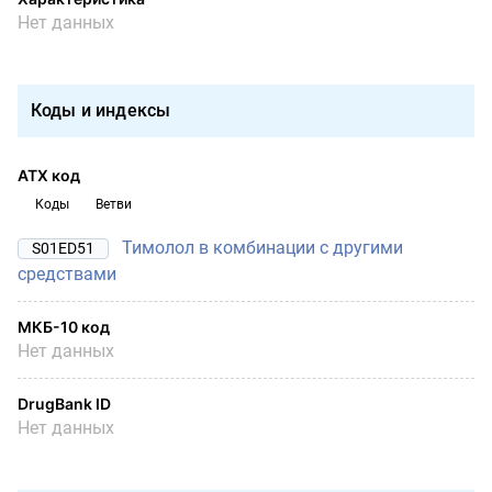
Нет данных
Коды и индексы
АТХ код
Коды
Ветви
Тимолол в комбинации с другими
S01ED51
средствами
МКБ-10 код
Нет данных
DrugBank ID
Нет данных