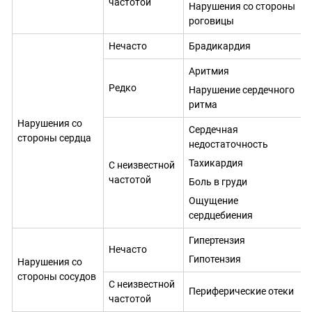
частотой
Нарушения со стороны
роговицы
Нечасто
Брадикардия
Аритмия
Редко
Нарушение сердечного
ритма
Нарушения со
Сердечная
стороны сердца
недостаточность
Тахикардия
С неизвестной
частотой
Боль в груди
Ощущение
сердцебиения
Гипертензия
Нечасто
Гипотензия
Нарушения со
стороны сосудов
С неизвестной
Периферические отеки
частотой