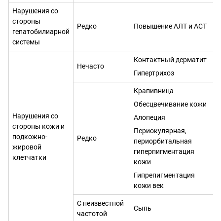
Нарушения со
стороны
Редко
Повышение АЛТ и ACT
гепатобилиарной
системы
Контактный дерматит
Нечасто
Гипертрихоз
Крапивница
Обесцвечивание кожи
Нарушения со
Алопеция
стороны кожи и
Периокулярная,
подкожно-
Редко
периорбитальная
жировой
гиперпигментация
клетчатки
кожи
Гипрепигментация
кожи век
С неизвестной
Сыпь
частотой