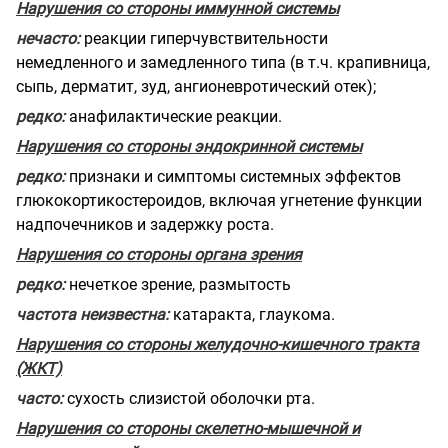
Нарушения со стороны иммунной системы
нечасто:
реакции гиперчувствительности
немедленного и замедленного типа (в т.ч. крапивница,
сыпь, дерматит, зуд, ангионевротический отек);
редко:
анафилактические реакции.
Нарушения со стороны эндокринной системы
редко:
признаки и симптомы системных эффектов
глюкокортикостероидов, включая угнетение функции
надпочечников и задержку роста.
Нарушения со стороны органа зрения
редко:
нечеткое зрение, размытость
частота неизвестна:
катаракта, глаукома.
Нарушения со стороны желудочно-кишечного тракта
(ЖКТ)
часто:
сухость слизистой оболочки рта.
Нарушения со стороны скелетно-мышечной и