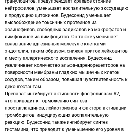
гранулоцитов, предупреждает краевое стояние
нейтрофилов, уменьшает воспалительную экссудацию
и продукцию цитокинов. Будесонид уменьшает
высвобождение токсичных протеинов из
эозинофилов, свободных радикалов из макрофагов и
лимфокинов из лимфоцитов. Он также уменьшает
связывание адгезивных молекул с клетками
эндотелия, таким образом, снижая приток лейкоцитов
к месту аллергического воспаления. Будесонид
увеличивает количество альфа-адренорецепторов на
поверхности мембраны гладких мышечных клеток
сосудов, таким образом, повышая чувствительность к
деконгестантам.
Препарат ингибирует активность фосфолипазы А2,
что приводит к торможению синтеза
простагландинов, лейкотриенов и фактора активации
тромбоцитов, индуцирующих воспалительную
реакцию. Будесонид также ингибирует синтез
гистамина, что приводит к уменьшению его уровня в