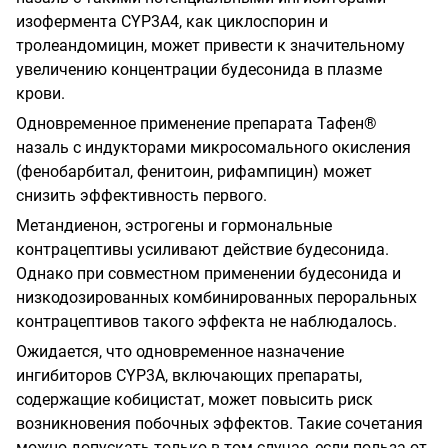
изофермента CYP3A4, как циклоспорин и
тролеандомицин, может привести к значительному
увеличению концентрации будесонида в плазме
крови.
Одновременное применение препарата Тафен®
назаль с индукторами микросомального окисления
(фенобарбитал, фенитоин, рифампицин) может
снизить эффективность первого.
Метандиенон, эстрогены и гормональные
контрацептивы усиливают действие будесонида.
Однако при совместном применении будесонида и
низкодозированных комбинированных пероральных
контрацептивов такого эффекта не наблюдалось.
Ожидается, что одновременное назначение
ингибиторов CYP3A, включающих препараты,
содержащие кобицистат, может повысить риск
возникновения побочных эффектов. Такие сочетания
можно допускать только в том случае, если польза от