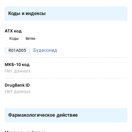
Коды и индексы
АТХ код
Коды
Ветви
Будесонид
R01AD05
МКБ-10 код
Нет данных
DrugBank ID
Нет данных
Фармакологическое действие