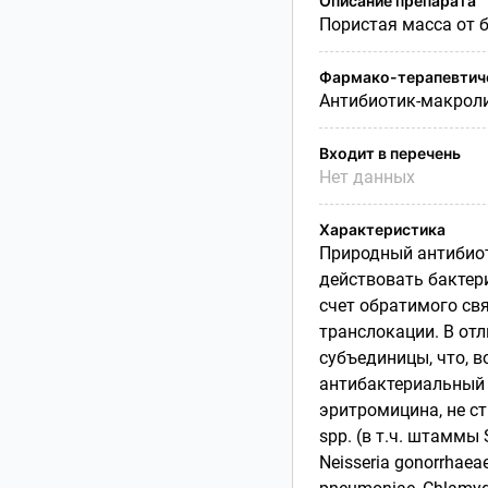
Описание препарата
Пористая масса от б
Фармако-терапевтиче
Антибиотик-макрол
Входит в перечень
Нет данных
Характеристика
Природный антибиот
действовать бактер
счет обратимого св
транслокации. В отл
субъединицы, что, в
антибактериальный 
эритромицина, не с
spp. (в т.ч. штаммы
Neisseria gonorrhaeae