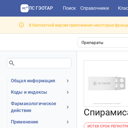
ЛС ГЭОТАР
Поиск
Справочники
Кла
В бесплатной версии приложения некоторые функци
Общая информация
Устаревшее наименование
Коды и индексы
Владелец
АТХ код
Фармакологическое
Номер регистрационного
Спирамиса
действие
МКБ-10 код
удостоверения РФ
DrugBank ID
Механизм действия
Применение
Действующее вещество
ИСТЕК СРОК РЕГИСТ