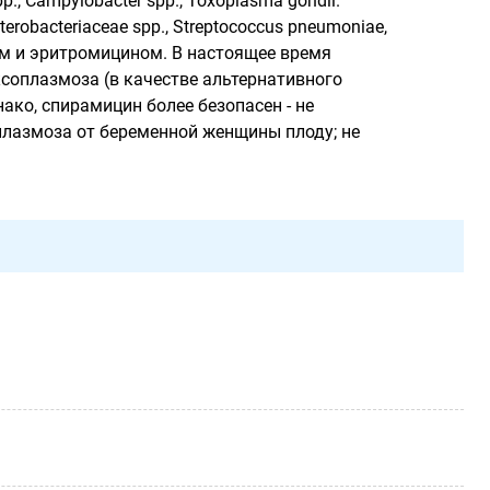
p., Campylobacter spp., Toxoplasma gondii.
robacteriaceae spp., Streptococcus pneumoniae,
м и эритромицином. В настоящее время
соплазмоза (в качестве альтернативного
ко, спирамицин более безопасен - не
плазмоза от беременной женщины плоду; не