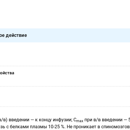
ое действие
ойства
/в) введении — к концу инфузии; С
при в/в введении — 
mах
язь с белками плазмы 10-25 %. Не проникает в спиномозго