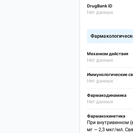
DrugBank ID
Нет данных
Фармакологическ
Механизм действия
Нет данных
Иммунологические св
Нет данных
Фармакодинамика
Нет данных
Фармакокинетика
При внутривенном (в
мг — 2,3 мкг/мл. Св