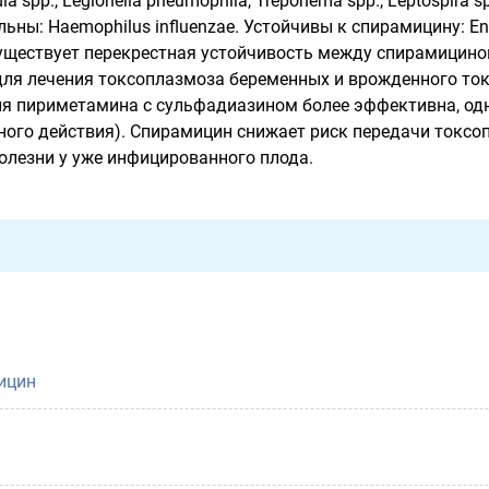
a spp., Legionella pneumophila, Treponema spp., Leptospira sp
ьны: Haemophilus influenzae. Устойчивы к спирамицину: Ente
уществует перекрестная устойчивость между спирамицино
ля лечения токсоплазмоза беременных и врожденного ток
я пириметамина с сульфадиазином более эффективна, одна
ного действия). Спирамицин снижает риск передачи токсо
болезни у уже инфицированного плода.
ицин