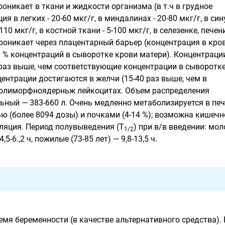
оникает в ткани и жидкости организма (в т.ч в грудное
я в легких - 20-60 мкг/г, в миндалинах - 20-80 мкг/г, в син
110 мкг/г, в костной ткани - 5-100 мкг/г, в селезенке, печени
 Проникает через плацентарный барьер (концентрация в кро
0 % концентраций в сыворотке крови матери). Концентраци
 раз выше, чем соответствующие концентрации в сыворотк
ентрации достигаются в желчи (15-40 раз выше, чем в
полиморфноядерньж лейкоцитах. Объем распределения
ьный — 383-660 л. Очень медленно метаболизируется в пе
ю (более 8094 дозы) и почками (4-14 %); возможна кишечн
ляция. Период полувыведения (Т
) при в/в введении: мо
1/2
,5-6.,2 ч, пожилые (73-85 лет) — 9,8-13,5 ч.
емя беременности (в качестве альтернативного средства).