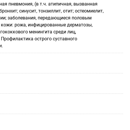
я пневмония, (в т.ч. атипичная, вызванная
бронхит; синусит, тонзиллит, отит; остеомиелит,
огии; заболевания, передающиеся половым
ии кожи: рожа, инфицированные дерматозы,
нгококкового менингита среди лиц,
и Профилактика острого суставного
и.