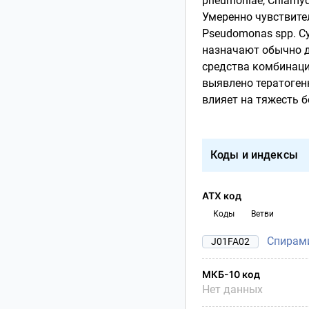
pneumoniae, Chlamydi
Умеренно чувствител
Pseudomonas spp. С
назначают обычно д
средства комбинаци
выявлено тератоген
влияет на тяжесть 
Коды и индексы
АТХ код
Коды
Ветви
Спирам
J01FA02
МКБ-10 код
Нет данных