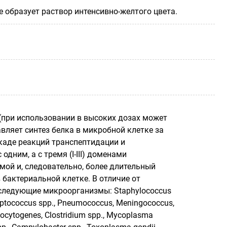
е образует раствор интенсивно-желтого цвета.
(при использовании в высоких дозах может
вляет синтез белка в микробной клетке за
каде реакций транспептидации и
дним, а с тремя (I-III) доменами
мой и, следовательно, более длительный
бактериальной клетке. В отличие от
 следующие микроорганизмы: Staphylococcus
eptococcus spp., Pneumococcus, Meningococcus,
топосуtogenes, Clostridium spp., Mycoplasma