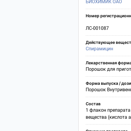
БИОХИМИК ОАО
Условия транспортирования
Утилизация
Номер регистрационн
Срок годности
Условия отпуска
ЛС-001087
Действующее вещест
Спирамицин
Лекарственная форм
Порошок для пригот
Форма выпуска / доз
Порошок Внутривен
Состав
1 флакон препарата
вещества (кислота а