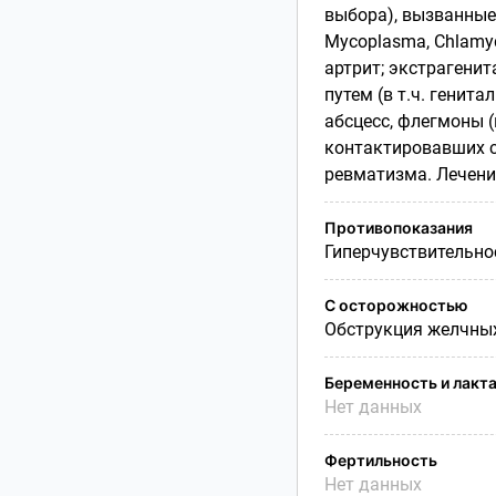
выбора), вызванные
Mycoplasma, Chlamydi
артрит; экстрагени
путем (в т.ч. генит
абсцесс, флегмоны (
контактировавших с
ревматизма. Лечени
Противопоказания
Гиперчувствительнос
С осторожностью
Обструкция желчных
Беременность и лакт
Нет данных
Фертильность
Нет данных