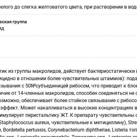
елого до слегка желтоватого цвета, при растворении в вод
ская группа
ид
ик из группы макролидов, действует бактериостатически 
ицидно в отношении более чувствительных штаммов): пода
язывания с 50№субъединицей рибосом, что приводит к бло
ичие от 14-членных макролидов, способен соединяться не с о
озможно, обеспечивает более стойкое связывание с рибосо
эффект. Может накапливаться в высоких концентрациях в 
тимулирует перистальтику ЖТ. К препарату чувствительны
 Staphylococcus aureus, чувствительные к метициллину), Str
, Bordetella pertussis, Corynebacterium diphtheriae, Listeria 