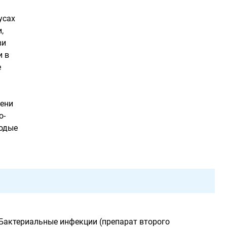
усах
,
ви
и в
е
чени
о-
лодые
 Бактериальные инфекции (препарат второго