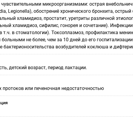
 чувствительными микроорганизмами: острая внебольнична
a, Legionella), обострениё хронического бронхита, острый 
тальный хламидиоз, простатит, уретриты различной этиол
альный хламидиоз, сифилис, гонорея и сочетание). Инфекц
в т.ч. в стоматологии). Токсоплазмоз, профилактика мени
 больными не более, чем за 10 дней до его госпитализаци
е бактерионосительства возбудителей коклюша и дифтери
ть, детский возраст, период лактации.
 протоков или печеночная недостаточностью
ация