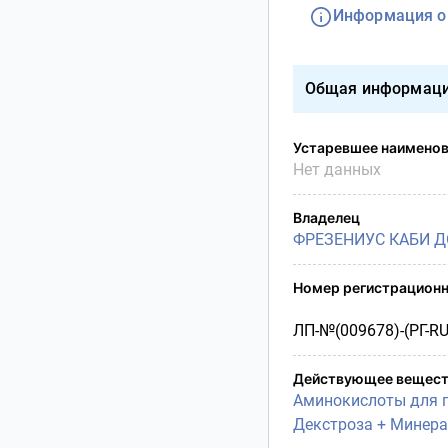
Условия транспортирования
Информация о
Утилизация
Срок годности
Общая информац
Условия отпуска
Устаревшее наимено
Нет данных
Владелец
ФРЕЗЕНИУС КАБИ 
Номер регистрационн
ЛП-№(009678)-(РГ-RU
Действующее вещест
Аминокислоты для п
Декстроза + Минера