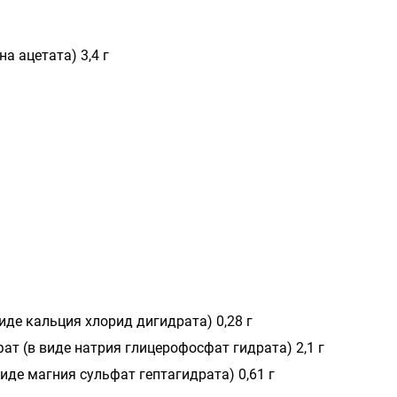
на ацетата) 3,4 г
иде кальция хлорид дигидрата) 0,28 г
т (в виде натрия глицерофосфат гидрата) 2,1 г
иде магния сульфат гептагидрата) 0,61 г