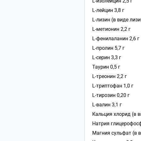
L
-изолейцин 2,5 г
L
-
лейцин 3,8 г
L
-лизин (в виде лизи
L
-метионин 2,2 г
L
-фенилаланин 2,6 г
L
-пролин 5,7 г
L
-серин 3,3 г
Таурин 0,5 г
L
-треонин 2,2 г
L
-триптофан 1,0 г
L
-тирозин 0,20 г
L
-валин 3,1 г
Кальция хлорид (в в
Натрия глицерофосфа
Магния сульфат (в в