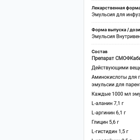
Лекарственная форм
Эмульсия для инфу
Форма выпуска / доз
Эмульсия Внутриве
Состав
Препарат СМОФКаби
Действующими веще
Аминокислоты для п
эмульсии для парен
Каждые 1000 мл эму
L
-аланин 7,1 г
L
-аргинин 6,1 г
Глицин 5,6 г
L
-
гистидин 1,5 г