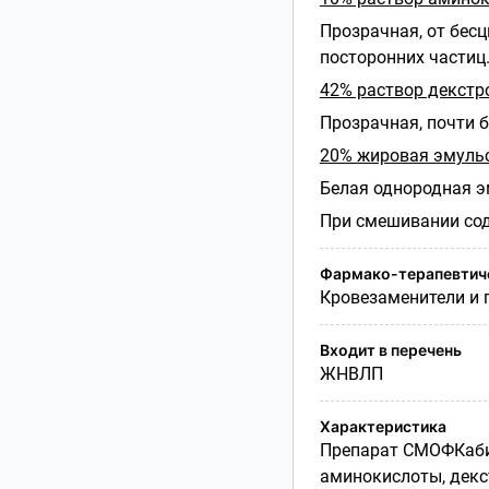
Прозрачная, от бес
посторонних частиц
42% раствор декстр
Прозрачная, почти 
20% жировая эмуль
Белая однородная э
При смешивании сод
Фармако-терапевтиче
Кровезаменители и 
Входит в перечень
ЖНВЛП
Характеристика
Препарат СМОФКаби
аминокислоты, декс