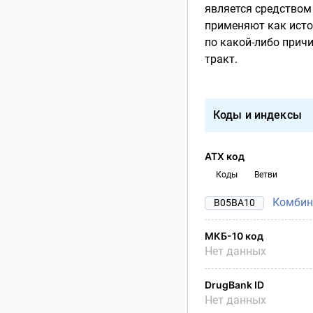
является средством
применяют как исто
по какой-либо прич
тракт.
Коды и индексы
АТХ код
Коды
Ветви
Комбин
B05BA10
МКБ-10 код
Нет данных
DrugBank ID
Нет данных