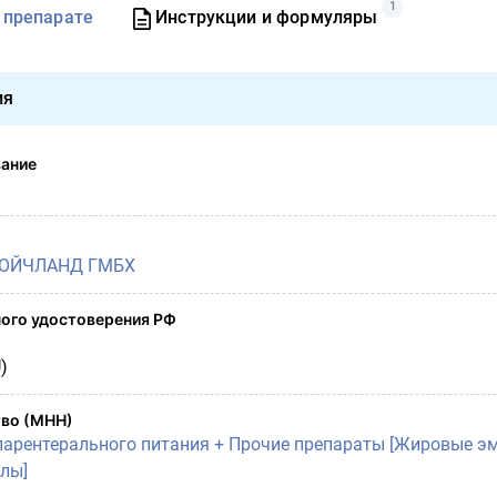
1
 препарате
Инструкции и формуляры
ия
вание
ДОЙЧЛАНД ГМБХ
ого удостоверения РФ
)
во (МНН)
арентерального питания + Прочие препараты [Жировые эм
лы]