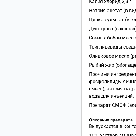
Калия хлорид 2,3 г
Натрия ацетат (в ви
Цинка сульфат (в ви
Декстроза (глюкоза)
Соевых бобов масло
Триглицериды средн
Оливковое масло (р
Рыбий жир (обогаще
Прочими ингредиент
фосфолипиды яичног
смесь), натрия гидр
вода для инъекций.
Препарат СМОФКабив
Описание препарата
Выпускается в конт
10% раствор аминок