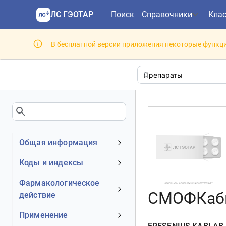
ЛС ГЭОТАР
Поиск
Справочники
Кла
В бесплатной версии приложения некоторые функци
Общая информация
Устаревшее наименование
Коды и индексы
Владелец
АТХ код
Фармакологическое
Номер регистрационного
СМОФКабив
действие
МКБ-10 код
удостоверения РФ
DrugBank ID
Механизм действия
Применение
Действующее вещество