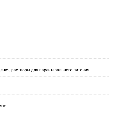
ения; растворы для парентерального питания
тв:
и