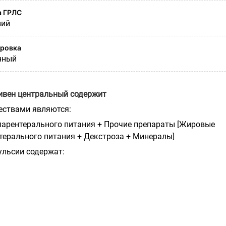
а ГРЛС
зий
ировка
нный
вен центральный содержит
ствами являются:
арентерального питания + Прочие препараты [Жировые
терального питания + Декстроза + Минералы]
льсии содержат: