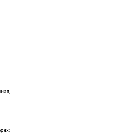
яная,
рах: