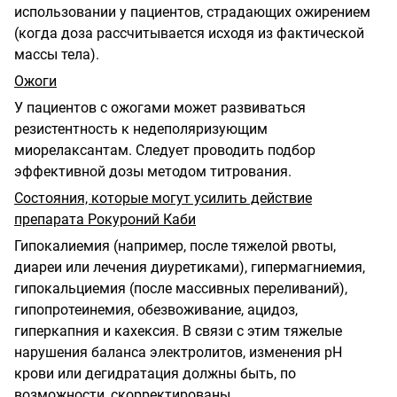
использовании у пациентов, страдающих ожирением
(когда доза рассчитывается исходя из фактической
массы тела).
Ожоги
У пациентов с ожогами может развиваться
резистентность к недеполяризующим
миорелаксантам. Следует проводить подбор
эффективной дозы методом титрования.
Состояния, которые могут усилить действие
препарата Рокуроний Каби
Гипокалиемия (например, после тяжелой рвоты,
диареи или лечения диуретиками), гипермагниемия,
гипокальциемия (после массивных переливаний),
гипопротеинемия, обезвоживание, ацидоз,
гиперкапния и кахексия. В связи с этим тяжелые
нарушения баланса электролитов, изменения pH
крови или дегидратация должны быть, по
возможности, скорректированы.