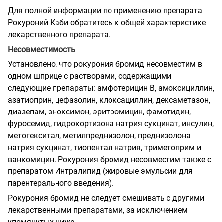
Для полной информации по применению препарата
Рокуроний Каби обратитесь к общей характеристике
лекарственного препарата.
Несовместимость
Установлено, что рокурония бромид несовместим в
одном шприце с растворами, содержащими
следующие препараты: амфотерицин В, амоксициллин,
азатиоприн, цефазолин, клоксациллин, дексаметазон,
диазепам, эноксимон, эритромицин, фамотидин,
фуросемид, гидрокортизона натрия сукцинат, инсулин,
метогекситал, метилпреднизолон, преднизолона
натрия сукцинат, тиопентал натрия, триметоприм и
ванкомицин. Рокурония бромид несовместим также с
препаратом Интралипид (жировые эмульсии для
парентерального введения).
Рокурония бромид не следует смешивать с другими
лекарственными препаратами, за исключением
упомянутых ниже.