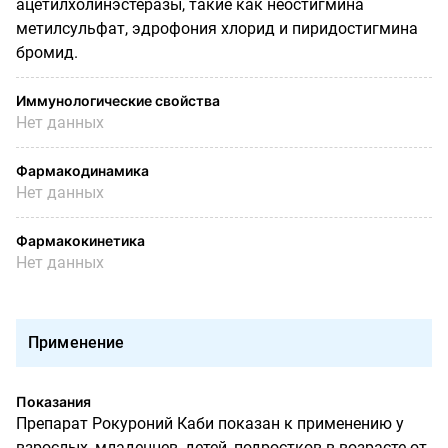
ацетилхолинэстеразы, такие как неостигмина
метилсульфат, эдрофония хлорид и пиридостигмина
бромид.
Иммунологические свойства
Нет данных
Фармакодинамика
Нет данных
Фармакокинетика
Нет данных
Применение
Показания
Препарат Рокуроний Каби показан к применению у
взрослых, младенцев, детей, подростков в возрасте от