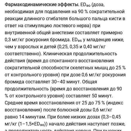
Фармакодинамические эффекты.
ED₉₀ (доза,
необходимая для подавления на 90 % сократительной
реакции длинного сгибателя большого пальца кисти в
ответ на стимуляцию локтевого нерва) при
внутривенной общей анестезии составляет примерно
0,3 мг/кг рокурония бромида. ED₉₅ у младенцев ниже,
чем у взрослых и детей (0,25, 0,35 и 0,40 мг/кг
соответственно). Клиническая продолжительность
действия (время до спонтанного восстановления
сократительной способности скелетных мышц до 25 %
от контрольного уровня) при дозе 0,6 мг/кг рокурония
бромида составляет 30–40 минут. Общая
продолжительность (время до восстановления до 90
% от контрольного уровня) составляет 50 минут.
Среднее время восстановления от 25 до 75 % (индекс
восстановления) после болюсной дозы 0,6 мг/кг
равно 14 минутам. При более низких дозах (0,3–0,45
мг/кг (1–1,5×ED₉₀)) начало действия наступает позже,
а продолжительность действия короче. При высоких