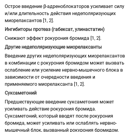
Острое введение β-адреноблокаторов усиливает силу
и/или длительность действия недеполяризующих
миорелаксантов [1, 2].
Ингибиторы протеаз (габексат, улинастатин)
Снижают эффект рокурония бромида [1, 2].
Другие недеполяризующие миорелаксанты
Введение других недеполяризующих миорелаксантов
в комбинации с рокурония бромидом может вызвать
ослабление или усиление нервно-мышечного блока в
зависимости от очередности введения и
применяемого миорелаксанта [1, 2].
Суксаметоний
Предшествующее введение суксаметония может
усиливать действие рокурония бромида.
Суксаметоний, который вводят после рокурония
бромида, может усиливать или ослаблять нервно-
мышечный блок, вызванный рокурония бромидом.