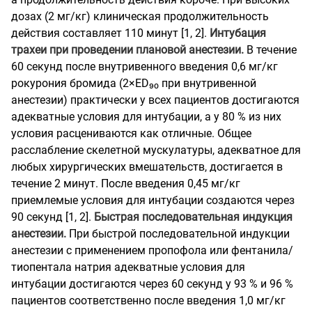
дозах (2 мг/кг) клиническая продолжительность
действия составляет 110 минут [1, 2].
Интубация
трахеи при проведении плановой анестезии.
В течение
60 секунд после внутривенного введения 0,6 мг/кг
рокурония бромида (2×ED₉₀ при внутривенной
анестезии) практически у всех пациентов достигаются
адекватные условия для интубации, а у 80 % из них
условия расцениваются как отличные. Общее
расслабление скелетной мускулатуры, адекватное для
любых хирургических вмешательств, достигается в
течение 2 минут. После введения 0,45 мг/кг
приемлемые условия для интубации создаются через
90 секунд [1, 2].
Быстрая последовательная индукция
анестезии.
При быстрой последовательной индукции
анестезии с применением пропофола или фентанила/
тиопентала натрия адекватные условия для
интубации достигаются через 60 секунд у 93 % и 96 %
пациентов соответственно после введения 1,0 мг/кг