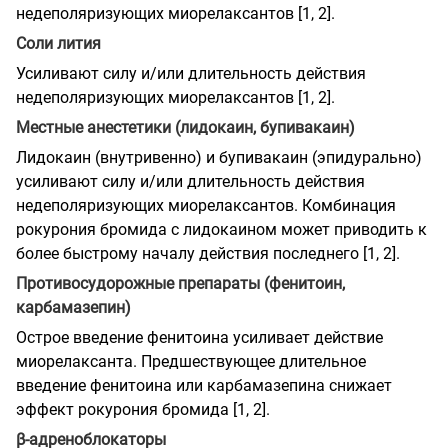
недеполяризующих миорелаксантов [1, 2].
Соли лития
Усиливают силу и/или длительность действия
недеполяризующих миорелаксантов [1, 2].
Местные анестетики (лидокаин, бупивакаин)
Лидокаин (внутривенно) и бупивакаин (эпидурально)
усиливают силу и/или длительность действия
недеполяризующих миорелаксантов. Комбинация
рокурония бромида с лидокаином может приводить к
более быстрому началу действия последнего [1, 2].
Противосудорожные препараты (фенитоин,
карбамазепин)
Острое введение фенитоина усиливает действие
миорелаксанта. Предшествующее длительное
введение фенитоина или карбамазепина снижает
эффект рокурония бромида [1, 2].
β-адреноблокаторы