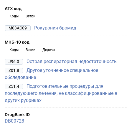
АТХ код
Коды
Ветви
Рокурония бромид
M03AC09
МКБ-10 код
Коды
Ветви
Дерево
Острая респираторная недостаточность
J96.0
Другое уточненное специальное
Z01.8
обследование
Подготовительные процедуры для
Z51.4
последующего лечения, не классифицированные в
других рубриках
DrugBank ID
DB00728