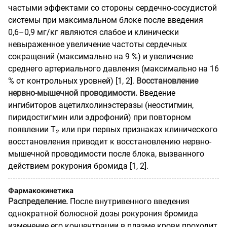
частыми эффектами со стороны сердечно-сосудистой
системы при максимальном блоке после введения
0,6–0,9 мг/кг являются слабое и клинически
невыраженное увеличение частоты сердечных
сокращений (максимально на 9 %) и увеличение
среднего артериального давления (максимально на 16
% от контрольных уровней) [1, 2].
Восстановление
нервно-мышечной проводимости.
Введение
ингибиторов ацетилхолинэстеразы (неостигмин,
пиридостигмин или эдрофоний) при повторном
появлении Т₂ или при первых признаках клинического
восстановления приводит к восстановлению нервно-
мышечной проводимости после блока, вызванного
действием рокурония бромида [1, 2].
Фармакокинетика
Распределение.
После внутривенного введения
однократной болюсной дозы рокурония бромида
изменение его концентрации в плазме крови проходит