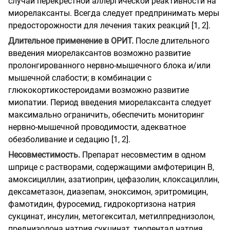
случаи перекрестной аллергической реактивности на
миорелаксанты. Всегда следует предпринимать меры
предосторожности для лечения таких реакций [1, 2].
Длительное применение в ОРИТ.
После длительного
введения миорелаксантов возможно развитие
пролонгированного нервно-мышечного блока и/или
мышечной слабости; в комбинации с
глюкокортикостероидами возможно развитие
миопатии. Период введения миорелаксанта следует
максимально ограничить, обеспечить мониторинг
нервно-мышечной проводимости, адекватное
обезболивание и седацию [1, 2].
Несовместимость.
Препарат несовместим в одном
шприце с растворами, содержащими амфотерицин В,
амоксициллин, азатиоприн, цефазолин, клоксациллин,
дексаметазон, диазепам, эноксимон, эритромицин,
фамотидин, фуросемид, гидрокортизона натрия
сукцинат, инсулин, метогекситал, метилпреднизолон,
преднизолона натрия сукцинат, тиопентал натрия,