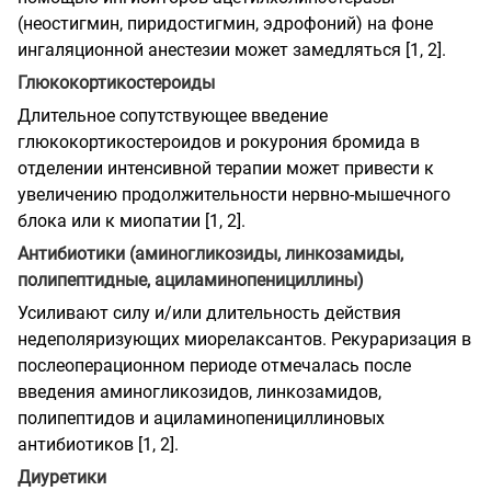
(неостигмин, пиридостигмин, эдрофоний) на фоне
ингаляционной анестезии может замедляться [1, 2].
Глюкокортикостероиды
Длительное сопутствующее введение
глюкокортикостероидов и рокурония бромида в
отделении интенсивной терапии может привести к
увеличению продолжительности нервно-мышечного
блока или к миопатии [1, 2].
Антибиотики (аминогликозиды, линкозамиды,
полипептидные, ациламинопенициллины)
Усиливают силу и/или длительность действия
недеполяризующих миорелаксантов. Рекураризация в
послеоперационном периоде отмечалась после
введения аминогликозидов, линкозамидов,
полипептидов и ациламинопенициллиновых
антибиотиков [1, 2].
Диуретики