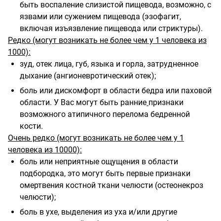
быть воспаление слизистой пищевода, возможно, с
язвами или сужением пищевода (эзофагит,
включая изъязвление пищевода или стриктуры).
Редко (могут возникать не более чем у 1 человека из
1000):
зуд, отек лица, губ, языка и горла, затрудненное
дыхание (ангионевротический отек);
боль или дискомфорт в области бедра или паховой
области. У Вас могут быть ранние
признаки
возможного атипичного перелома бедренной
кости.
Очень редко (могут возникать не более чем у 1
человека из 10000):
боль или неприятные ощущения в области
подбородка, это могут быть первые признаки
омертвения костной ткани челюсти (остеонекроз
челюсти);
боль в ухе, выделения из уха и/или другие