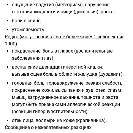
ощущение вздутия (метеоризм), нарушение
глотания жидкости и пищи (дисфагия), рвота;
боли в спине;
утомляемость.
Редко (могут возникать не более чем у 1 человека из
1000):
покраснение, боль в глазах (воспалительные
заболевания глаз);
воспаление двенадцатиперстной кишки,
вызывающее боль в области желудка (дуоденит);
головная боль, головокружение, резкая слабость,
покраснение кожи, высыпания и зуд, отек, спазм
мышц, затрудненное дыхание, тошнота и рвота
могут быть признаками аллергической реакции
(реакции гиперчувствительности);
отек лица, волдыри на коже (крапивница).
Сообщение о нежелательных реакциях