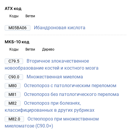
АТХ код
Коды
Ветви
Ибандроновая кислота
M05BA06
МКБ-10 код
Коды
Ветви
Дерево
Вторичное злокачественное
C79.5
новообразование костей и костного мозга
Множественная миелома
C90.0
Остеопороз с патологическим переломом
M80
Остеопороз без патологического перелома
M81
Остеопороз при болезнях,
M82
классифицированных в других рубриках
Остеопороз при множественном
M82.0
миеломатозе (C90.0+)