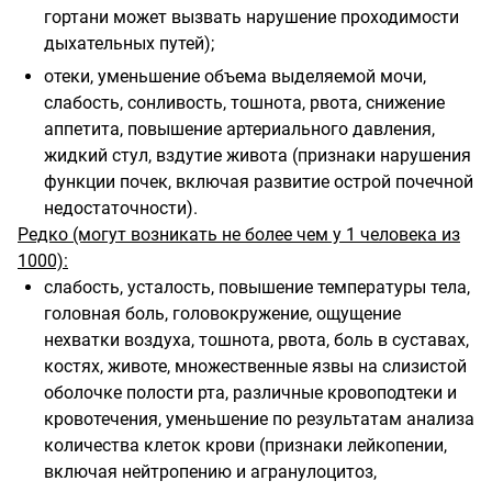
гортани может вызвать нарушение проходимости
дыхательных путей);
отеки, уменьшение объема выделяемой мочи,
слабость, сонливость, тошнота, рвота, снижение
аппетита, повышение артериального давления,
жидкий стул, вздутие живота (признаки нарушения
функции почек, включая развитие острой почечной
недостаточности).
Редко (могут возникать не более чем у 1 человека из
1000):
слабость, усталость, повышение температуры тела,
головная боль, головокружение, ощущение
нехватки воздуха, тошнота, рвота, боль в суставах,
костях, животе, множественные язвы на слизистой
оболочке полости рта, различные кровоподтеки и
кровотечения, уменьшение по результатам анализа
количества клеток крови (признаки лейкопении,
включая нейтропению и агранулоцитоз,