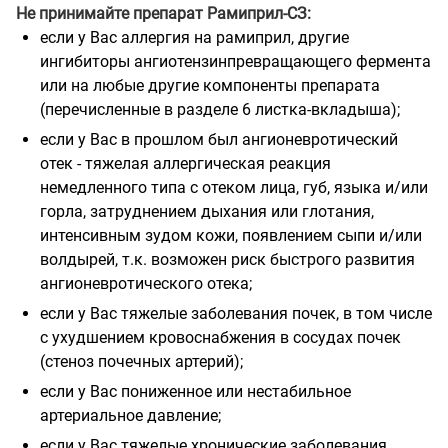
Не принимайте препарат Рамиприл-СЗ:
если у Вас аллергия на рамиприл, другие
ингибиторы ангиотензинпревращающего фермента
или на любые другие компоненты препарата
(перечисленные в разделе 6 листка-вкладыша);
если у Вас в прошлом был ангионевротический
отек - тяжелая аллергическая реакция
немедленного типа с отеком лица, губ, языка и/или
горла, затруднением дыхания или глотания,
интенсивным зудом кожи, появлением сыпи и/или
волдырей, т.к. возможен риск быстрого развития
ангионевротического отека;
если у Вас тяжелые заболевания почек, в том числе
с ухудшением кровоснабжения в сосудах почек
(стеноз почечных артерий);
если у Вас пониженное или нестабильное
артериальное давление;
если у Вас тяжелые хронические заболевания