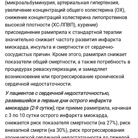
(микроальбуминурия, артериальная гипертензия,
увеличение концентраций общего холестерина (ОХ),
снижение концентраций холестерина липопротеинов
высокой плотности (ХС-ЛПВП), курение)
присоединение рамиприла к стандартной терапии
значительно снижает частоту развития инфаркта
миокарда, инсульта и смертности от сердечно-
сосудистых причин. Кроме этого, рамиприл снижает
показатели общей смертности, а также потребность в
процедурах реваскуляризации, и замедляет
возникновение или прогрессирование хронической
сердечной недостаточности.
У пациентов с сердечной недостаточностью,
развившейся в первые дни острого инфаркта
миокарда (2-9 сутки),
при приеме рамиприла, начиная
с 3 по 10 сутки острого инфаркта миокарда,
снижается риск показателя смертности (на 27%), риск
внезапной смерти (на 30%), риск прогрессирования
хронической сердечной недостаточности до тяжелой