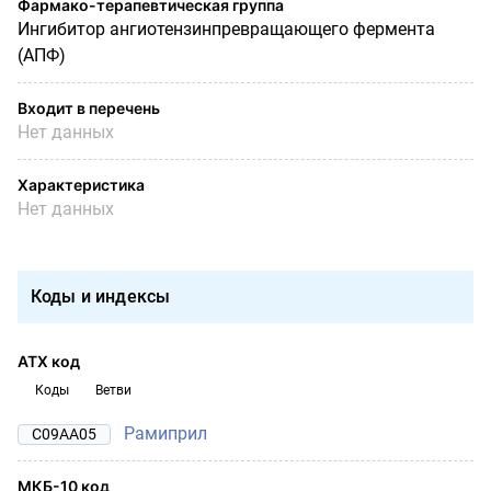
Фармако-терапевтическая группа
Ингибитор ангиотензинпревращающего фермента
(АПФ)
Входит в перечень
Нет данных
Характеристика
Нет данных
Коды и индексы
АТХ код
Коды
Ветви
Рамиприл
C09AA05
МКБ-10 код