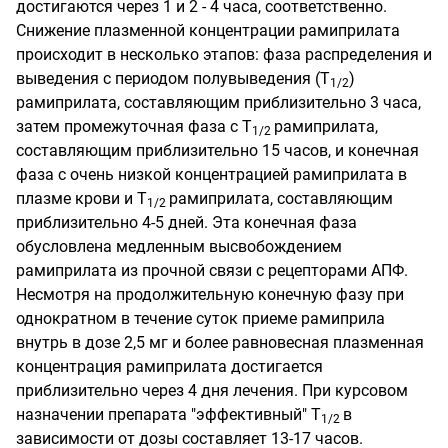
достигаются через 1 и 2 - 4 часа, соответственно.
Снижение плазменной концентрации рамиприлата
происходит в несколько этапов: фаза распределения и
выведения с периодом полувыведения (Т
)
1/2
рамиприлата, составляющим приблизительно 3 часа,
затем промежуточная фаза с Т
рамиприлата,
1/2
составляющим приблизительно 15 часов, и конечная
фаза с очень низкой концентрацией рамиприлата в
плазме крови и Т
рамиприлата, составляющим
1/2
приблизительно 4-5 дней. Эта конечная фаза
обусловлена медленным высвобождением
рамиприлата из прочной связи с рецепторами АПФ.
Несмотря на продолжительную конечную фазу при
однократном в течение суток приеме рамиприла
внутрь в дозе 2,5 мг и более равновесная плазменная
концентрация рамиприлата достигается
приблизительно через 4 дня лечения. При курсовом
назначении препарата "эффективный" Т
в
1/2
зависимости от дозы составляет 13-17 часов.