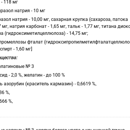
- 118 мг
празол натрия - 10 мг
зол натрия - 10,00 мг, сахарная крупка (сахароза, патока
 мг, натрия карбонат - 1,65 мг, тальк - 1,77 мг, титана диокс
за (гидроксиметилцеллюлоза) - 14,75 мг;
промеллозы фталат (гидроксипропилметилфталатцеллюлоз
пирт - 1,60 мг]
щества:
елатиновые № 3
ид - 2,0 %, желатин - до 100 %
 азорубин (краситель кармазин) - 0,6619 %,
86 %,
666 %,