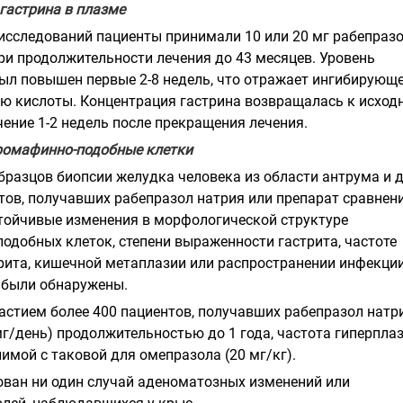
гастрина в плазме
 исследований пациенты принимали 10 или 20 мг рабепраз
ри продолжительности лечения до 43 месяцев. Уровень
был повышен первые 2-8 недель, что отражает ингибирующ
ию кислоты. Концентрация гастрина возвращалась к исход
ение 1-2 недель после прекращения лечения.
ромафинно-подобные клетки
бразцов биопсии желудка человека из области антрума и 
тов, получавших рабепразол натрия или препарат сравнен
устойчивые изменения в морфологической структуре
одобных клеток, степени выраженности гастрита, частоте
рита, кишечной метаплазии или распространении инфекци
не были обнаружены.
частием более 400 пациентов, получавших рабепразол натр
мг/день) продолжительностью до 1 года, частота гиперпла
имой с таковой для омепразола (20 мг/кг).
ован ни один случай аденоматозных изменений или