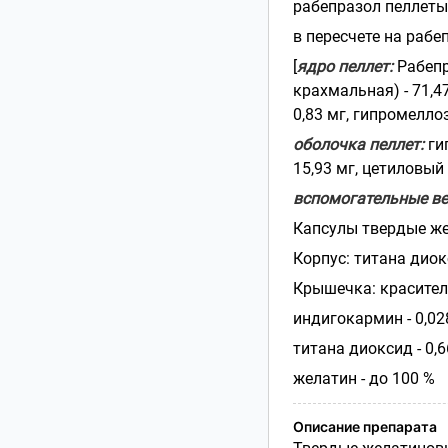
рабепразол пеллеты 
в пересчете на рабе
[
ядро пеллет:
Рабепра
крахмальная) - 71,47
0,83 мг, гипромелло
оболочка пеллет:
ги
15,93 мг, цетиловый с
вспомогательные ве
Капсулы твердые ж
Корпус: титана диокс
Крышечка: краситель
индигокармин - 0,02
титана диоксид - 0,6
желатин - до 100 %
Описание препарата