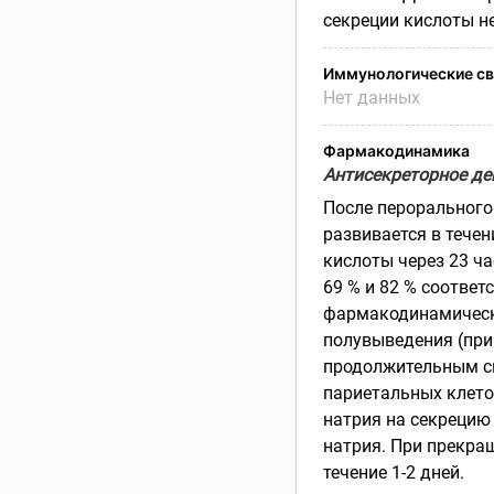
секреции кислоты н
Иммунологические св
Нет данных
Фармакодинамика
Антисекреторное де
После перорального
развивается в тече
кислоты через 23 ч
69 % и 82 % соответ
фармакодинамическ
полувыведения (при
продолжительным св
париетальных клето
натрия на секрецию
натрия. При прекра
течение 1-2 дней.