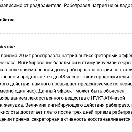
езависимо от раздражителя. Рабепразол натрия не облада
ойства
йствие
 приема 20 мг рабепразола натрия антисекреторный эффе
ние часа. Ингибирование базальной и стимулируемой секре
аса после приема первой дозы рабепразола натрия составл
ственно и продолжается до 48 часов. Такая продолжительн
ого действия намного превышает предсказуемое по пери
мерно один час). Данный эффект может быть объяснен
+
+
языванием лекарственного вещества с Н
/К
-АТФ-азой
к желудка. Величина ингибирующего действия рабепразол
 кислоты достигает плато после трех дней приема рабепра
щении приема, секреторная активность восстанавливается 