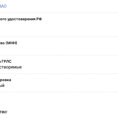
НАО
ого удостоверения РФ
во (МНН)
а ГРЛС
створимые
ировка
ый
тво: