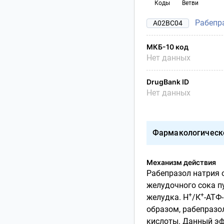
Коды
Ветви
Рабепр
A02BC04
МКБ-10 код
Нет данных
DrugBank ID
Нет данных
Фармакологическ
Механизм действия
Рабепразол натрия 
желудочного сока п
+
+
желудка. Н
/К
-АТФ
образом, рабепразо
кислоты. Данный эф