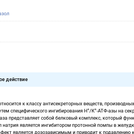
азол
ое действие
относится к классу антисекреторных веществ, производны
+
+
утем специфического ингибирования Н
/К
-АТФ-азы на сек
-аза представляет собой белковый комплекс, который функ
л натрия является ингибитором протонной помпы в желуд
фект является дозозависимым и приводит к подавлению к