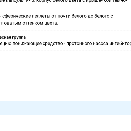
е капсулы № 3, корпус белого цвета с крышечкой темно-
 сферические пеллеты от почти белого до белого с
лтоватым оттенком цвета.
ская группа
ецию понижающее средство - протонного насоса ингибито