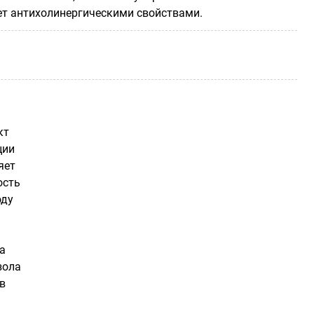
ет антихолинергическими свойствами.
кт
ции
яет
ость
оду
а
зола
в