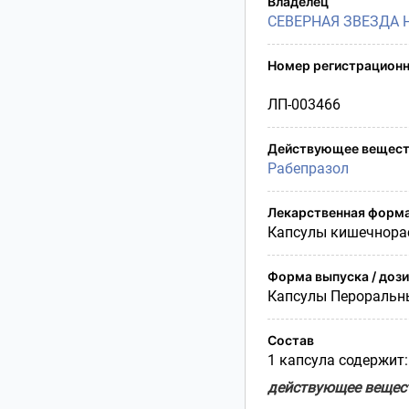
Владелец
Условия транспортирования
СЕВЕРНАЯ ЗВЕЗДА 
Утилизация
Срок годности
Номер регистрационн
Условия отпуска
ЛП-003466
Действующее вещест
Рабепразол
Лекарственная форм
Капсулы кишечнора
Форма выпуска / доз
Капсулы Пероральн
Состав
1 капсула содержит:
действующее вещес