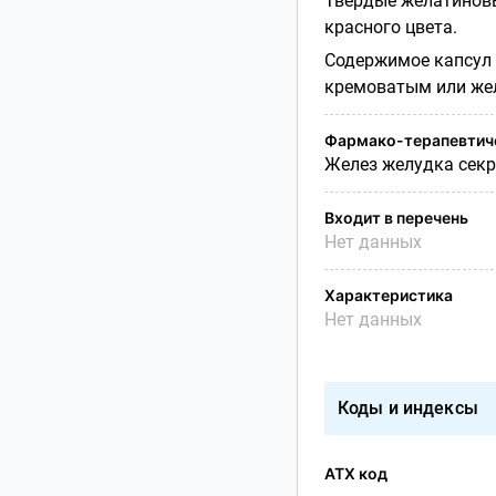
Твердые желатиновы
красного цвета.
Содержимое капсул -
кремоватым или же
Фармако-терапевтиче
Желез желудка секр
Входит в перечень
Нет данных
Характеристика
Нет данных
Коды и индексы
АТХ код