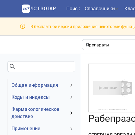
ЛС ГЭОТАР
Поиск
Справочники
Кла
В бесплатной версии приложения некоторые функци
Общая информация
Устаревшее наименование
Коды и индексы
Владелец
АТХ код
Фармакологическое
Номер регистрационного
Рабепразо
действие
МКБ-10 код
удостоверения РФ
DrugBank ID
Механизм действия
Применение
Действующее вещество