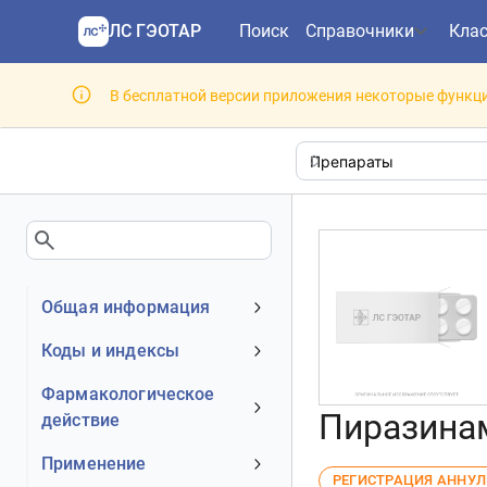
ЛС ГЭОТАР
Поиск
Справочники
Кла
В бесплатной версии приложения некоторые функци
Общая информация
Устаревшее наименование
Коды и индексы
Владелец
АТХ код
Фармакологическое
Номер регистрационного
Пиразинам
действие
МКБ-10 код
удостоверения РФ
DrugBank ID
Механизм действия
Применение
Действующее вещество
РЕГИСТРАЦИЯ АННУ