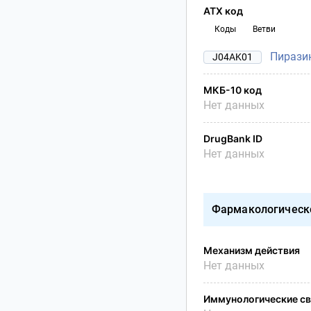
АТХ код
Коды
Ветви
Пирази
J04AK01
МКБ-10 код
Нет данных
DrugBank ID
Нет данных
Фармакологическ
Механизм действия
Нет данных
Иммунологические св