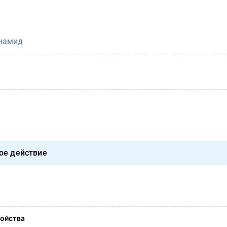
намид
ое действие
ойства