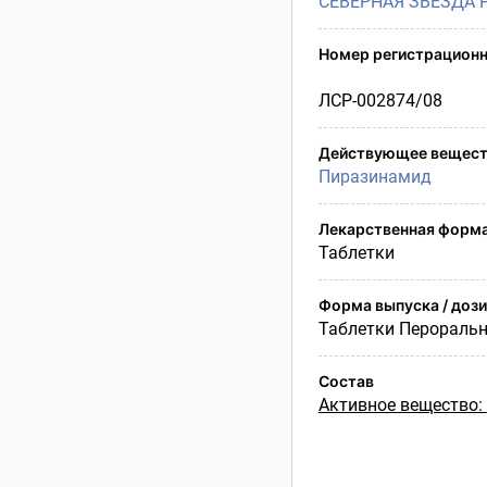
СЕВЕРНАЯ ЗВЕЗДА 
Условия транспортирования
Утилизация
Номер регистрационн
Срок годности
Условия отпуска
ЛСР-002874/08
Действующее вещест
Пиразинамид
Лекарственная форм
Таблетки
Форма выпуска / доз
Таблетки Перораль
Состав
Активное вещество: