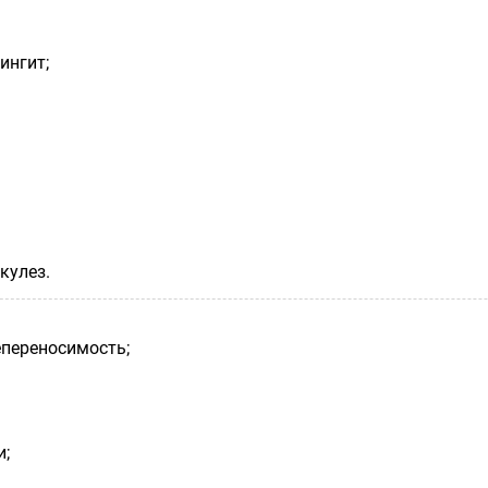
ингит;
кулез.
епереносимость;
и;