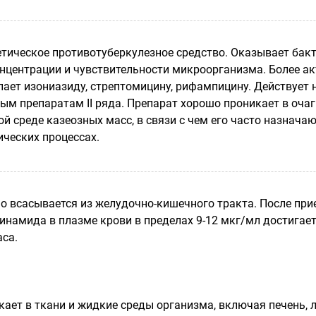
етическое противотуберкулезное средство. Оказывает бак
онцентрации и чувствительности микроорганизма. Более ак
пает изониазиду, стрептомицину, рифампицину. Действует 
ым препаратам II ряда. Препарат хорошо проникает в очаг
ой среде казеозных масс, в связи с чем его часто назнач
ических процессах.
 всасывается из желудочно-кишечного тракта. После прие
намида в плазме крови в пределах 9-12 мкг/мл достигается 
аса.
ает в ткани и жидкие среды организма, включая печень, 