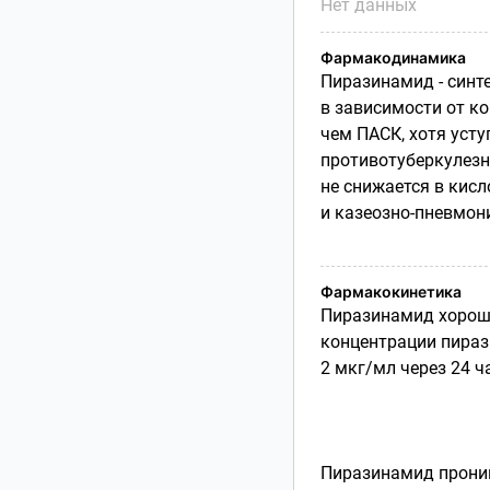
Нет данных
Фармакодинамика
Пиразинамид - синт
в зависимости от к
чем ПАСК, хотя усту
противотуберкулезн
не снижается в кисл
и казеозно-пневмон
Фармакокинетика
Пиразинамид хорошо
концентрации пирази
2 мкг/мл через 24 ч
Пиразинамид проник