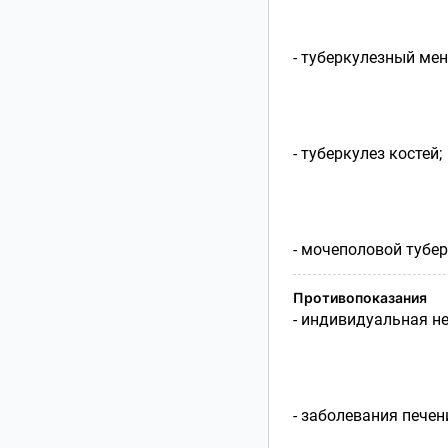
- туберкулезный мен
- туберкулез костей;
- мочеполовой тубер
Противопоказания
- индивидуальная н
- заболевания печен