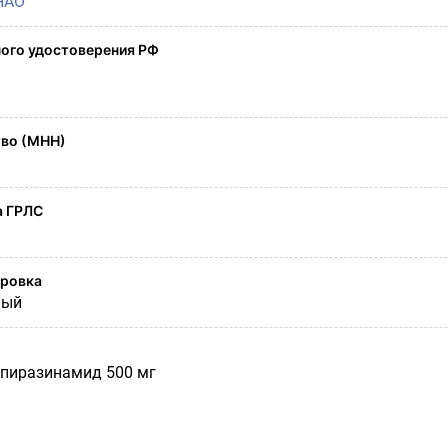
НАО
ого удостоверения РФ
во (МНН)
а ГРЛС
ировка
ный
пиразинамид 500 мг