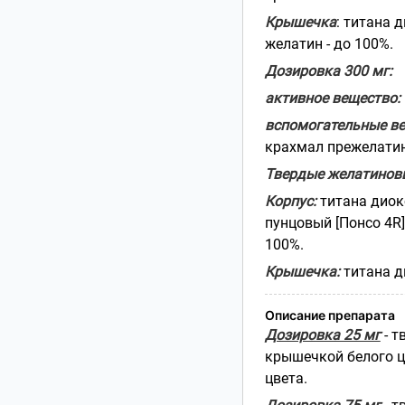
Крышечка
: титана д
желатин - до 100%.
Дозировка 300 мг:
активное вещество:
вспомогательные ве
крахмал прежелатини
Твердые желатинов
Корпус:
титана диокс
пунцовый [Понсо 4R] 
100%.
Крышечка:
титана д
Описание препарата
Дозировка 25 мг
- т
крышечкой белого ц
цвета.