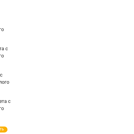
го
та с
го
с
лого
ета с
го
ТЬ