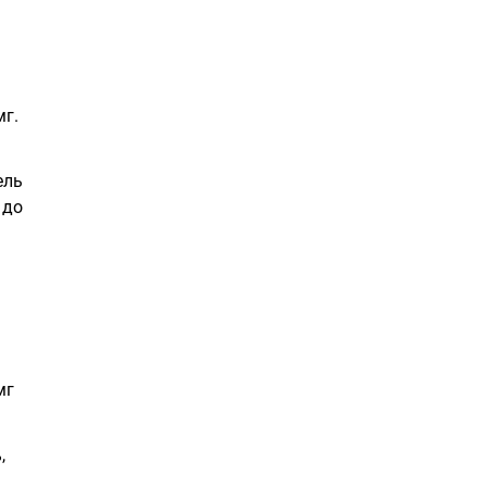
мг.
ель
 до
мг
,