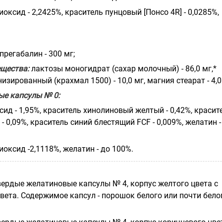
иоксид - 2,2425%, краситель пунцовый [Понсо 4R] - 0,0285%,
прегабалин - 300 мг;
щества:
лактозы моногидрат (сахар молочный) - 86,0 мг,*
зированный (крахмал 1500) - 10,0 мг, магния стеарат - 4,0
ые капсулы № 0:
ид - 1,95%, краситель хинолиновый желтый - 0,42%, красит
- 0,09%, краситель синий блестящий FCF - 0,009%, желатин -
иоксид -2,1118%, желатин - до 100%.
вердые желатиновые капсулы № 4, корпус желтого цвета с
вета. Содержимое капсул - порошок белого или почти бело