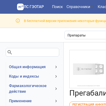
ЛС ГЭОТАР
Поиск
Справочники
Кла
В бесплатной версии приложения некоторые функци
Общая информация
Устаревшее наименование
Коды и индексы
Владелец
АТХ код
Фармакологическое
Номер регистрационного
Прегабали
действие
МКБ-10 код
удостоверения РФ
DrugBank ID
Механизм действия
Применение
Действующее вещество
РЕГИСТРАЦИЯ АННУ