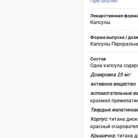
Прегабалин
Лекарственная форм
Капсулы
Форма выпуска / доз
Капсулы Пероральн
Состав
Одна капсула содер
Дозировка 25 мг:
активное вещество
:
вспомогательные в
крахмал прежелатини
Твердые желатинов
Корпус
: титана дио
красный очарователь
Крышечка:
титана д