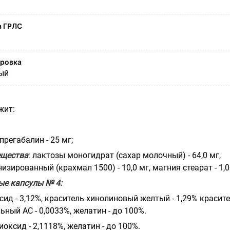
а ГРЛС
ировка
ый
жит:
 прегабалин - 25 мг;
ещества
: лактозы моногидрат (сахар молочный) - 64,0 мг,
зированный (крахмал 1500) - 10,0 мг, магния стеарат - 1,0
ые капсулы № 4:
ксид - 3,12%, краситель хинолиновый желтый - 1,29% красит
ный АС - 0,0033%, желатин - до 100%.
иоксид - 2,1118%, желатин - до 100%.