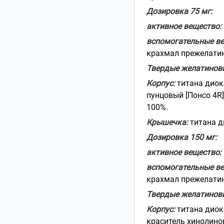
Дозировка 75 мг:
активное вещество:
вспомогательные в
крахмал прежелатини
Твердые желатинов
Корпус:
титана диокс
пунцовый [Понсо 4R] 
100%.
Крышечка:
титана ди
Дозировка 150 мг:
активное вещество:
вспомогательные ве
крахмал прежелатини
Твердые желатинов
Корпус:
титана диокс
краситель хинолинов