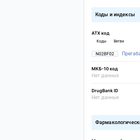
Коды и индексы
АТХ код
Коды
Ветви
Прегаб
N02BF02
МКБ-10 код
Нет данных
DrugBank ID
Нет данных
Фармакологическ