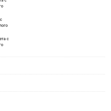
та с
го
с
лого
ета с
го