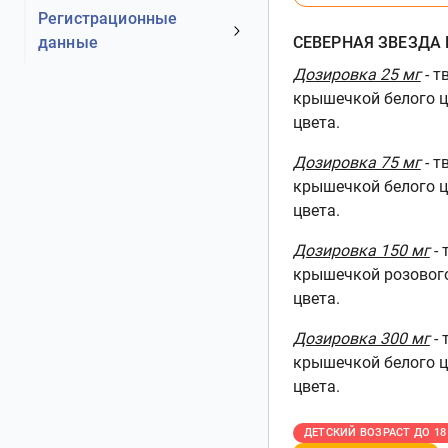
(МНН)
Иммунологические свойства
Показания
Регистрационные
Лекарственная форма ГРЛС
Фармакодинамика
данные
Противопоказания
СЕВЕРНАЯ ЗВЕЗДА Н
Форма выпуска / дозировка
Фармакокинетика
С осторожностью
Дозировка 25 мг
- т
Номер регистрационного
Состав
Беременность и лактация
крышечкой белого ц
удостоверения РФ
Описание препарата
цвета.
Фертильность
Дата регистрации
Фармако-терапевтическая
Рекомендации по применению
Дата переоформления
Дозировка 75 мг
- т
группа
Инструкция по
Статус регистрации
крышечкой белого ц
Входит в перечень
использованию
цвета.
Производитель
Характеристика
Побочные эффекты
Владелец
Дозировка 150 мг
-
Передозировка
Представительство
крышечкой розового
Взаимодействия
Дата окончания действия
цвета.
Особые указания
Дата аннулирования
Дозировка 300 мг
- 
Влияние на способность
Дата обновления информации
крышечкой белого ц
управлять трансп. ср. и мех.
цвета.
Упаковка
Условия хранения
ДЕТСКИЙ ВОЗРАСТ ДО 18